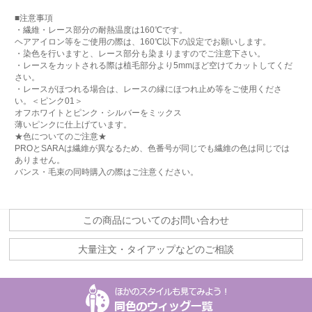
■注意事項
・繊維・レース部分の耐熱温度は160℃です。
ヘアアイロン等をご使用の際は、160℃以下の設定でお願いします。
・染色を行いますと、レース部分も染まりますのでご注意下さい。
・レースをカットされる際は植毛部分より5mmほど空けてカットしてくだ
さい。
・レースがほつれる場合は、レースの縁にほつれ止め等をご使用くださ
い。＜ピンク01＞
オフホワイトとピンク・シルバーをミックス
薄いピンクに仕上げています。
★色についてのご注意★
PROとSARAは繊維が異なるため、色番号が同じでも繊維の色は同じでは
ありません。
バンス・毛束の同時購入の際はご注意ください。
この商品についてのお問い合わせ
大量注文・タイアップなどのご相談