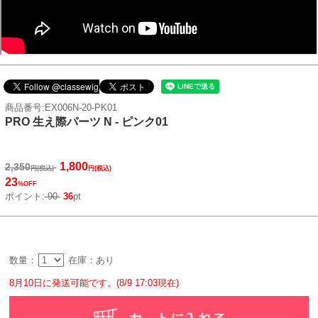
商品番号:EX006N-20-PK01
PRO 生え際パーツ N - ピンク01
1,800
2,350
円(税込)
円(税込)
23
%OFF
ポイント:
90
36
pt
数量：
在庫：あり
8月10日に発送可能です。(8/9 17:03現在)