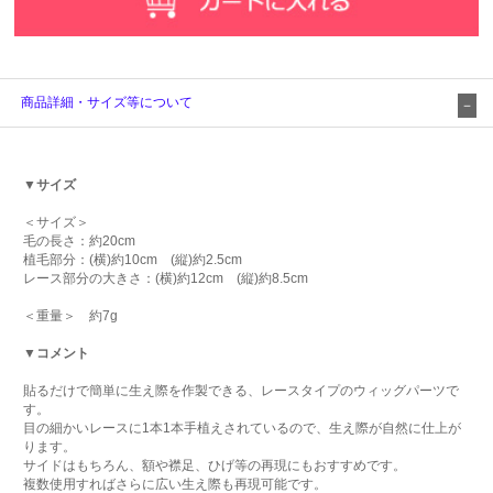
商品詳細・サイズ等について
▼サイズ
＜サイズ＞
毛の長さ：約20cm
植毛部分：(横)約10cm (縦)約2.5cm
レース部分の大きさ：(横)約12cm (縦)約8.5cm
＜重量＞ 約7g
▼コメント
貼るだけで簡単に生え際を作製できる、レースタイプのウィッグパーツで
す。
目の細かいレースに1本1本手植えされているので、生え際が自然に仕上が
ります。
サイドはもちろん、額や襟足、ひげ等の再現にもおすすめです。
複数使用すればさらに広い生え際も再現可能です。