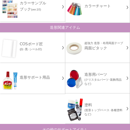
カラーサンプル
カラーチャート
ブック
(ver.10)
造形関連アイテム
超強力 造形・布用両面テープ
COSボード匠
両面ピタック
(白･黒･シール付)
造形用パーツ
造形サポート用品
(クリスタルパーツ･装飾用品
など)
塗料
(造形トップ/ベース･各種塗料
など)
その他のサポートアイテム