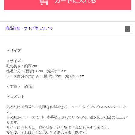
商品詳細・サイズ等について
▼サイズ
＜サイズ＞
毛の長さ：約20cm
植毛部分：(横)約10cm (縦)約2.5cm
レース部分の大きさ：(横)約12cm (縦)約8.5cm
＜重量＞ 約7g
▼コメント
貼るだけで簡単に生え際を作製できる、レースタイプのウィッグパーツで
す。
目の細かいレースに1本1本手植えされているので、生え際が自然に仕上が
ります。
サイドはもちろん、額や襟足、ひげ等の再現にもおすすめです。
複数使用すればさらに広い生え際も再現可能です。