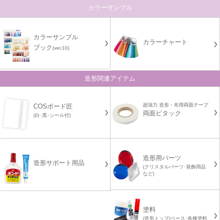
カラーサンプル
カラーサンプル
カラーチャート
ブック
(ver.10)
造形関連アイテム
超強力 造形・布用両面テープ
COSボード匠
両面ピタック
(白･黒･シール付)
造形用パーツ
造形サポート用品
(クリスタルパーツ･装飾用品
など)
塗料
(造形トップ/ベース･各種塗料