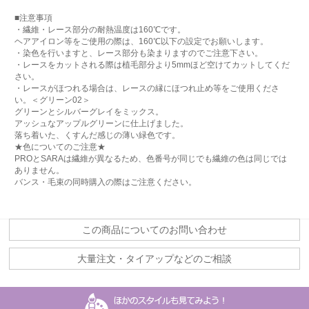
■注意事項
・繊維・レース部分の耐熱温度は160℃です。
ヘアアイロン等をご使用の際は、160℃以下の設定でお願いします。
・染色を行いますと、レース部分も染まりますのでご注意下さい。
・レースをカットされる際は植毛部分より5mmほど空けてカットしてくだ
さい。
・レースがほつれる場合は、レースの縁にほつれ止め等をご使用くださ
い。＜グリーン02＞
グリーンとシルバーグレイをミックス。
アッシュなアップルグリーンに仕上げました。
落ち着いた、くすんだ感じの薄い緑色です。
★色についてのご注意★
PROとSARAは繊維が異なるため、色番号が同じでも繊維の色は同じでは
ありません。
バンス・毛束の同時購入の際はご注意ください。
この商品についてのお問い合わせ
大量注文・タイアップなどのご相談