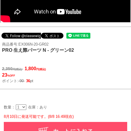
商品番号:EX006N-20-GR02
PRO 生え際パーツ N - グリーン02
1,800
2,350
円(税込)
円(税込)
23
%OFF
ポイント:
90
36
pt
数量：
在庫：あり
8月10日に発送可能です。(8/8 16:49現在)