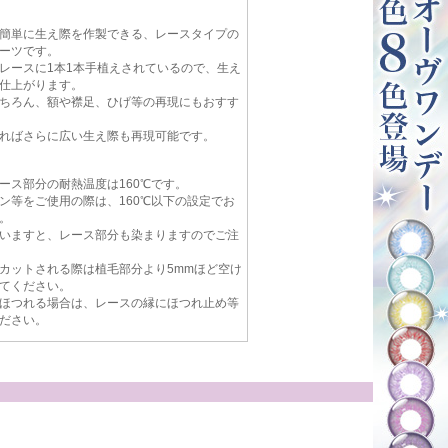
簡単に生え際を作製できる、レースタイプの
ーツです。
レースに1本1本手植えされているので、生え
仕上がります。
ちろん、額や襟足、ひげ等の再現にもおすす
ればさらに広い生え際も再現可能です。
ース部分の耐熱温度は160℃です。
ン等をご使用の際は、160℃以下の設定でお
。
いますと、レース部分も染まりますのでご注
カットされる際は植毛部分より5mmほど空け
てください。
ほつれる場合は、レースの縁にほつれ止め等
ださい。