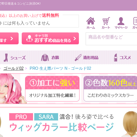
で即日発送＆コンビニ決済OK!
送料無料
税込）以上のお買い上げで
トには何も入っていません
ウィッグをカラーから探す
キャラ別おすすめ商品を
>
ゴールド02
>
PRO 生え際パーツ N - ゴールド02