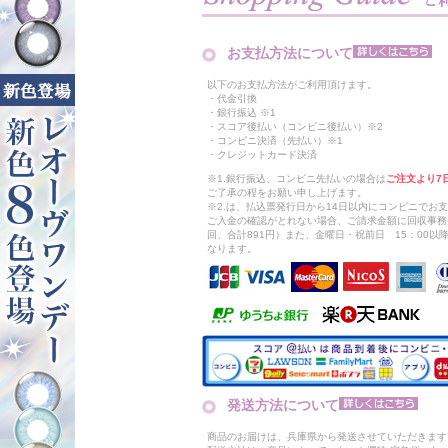
お支払方法について
以下のお支払方法がご利用頂けます。
・代金引換
・銀行振込 ※1
・スコア後払い（コンビニ後払い）※2
・コンビニ決済（先払い）※1
・クレジットカード決済
※1.銀行振込、コンビニ先払いの場合は
ご注文より7
ご了承の程をお願い申し上げます。
※2.は、払込票発行日から14日以内にコンビニでお
ご入金の確認がとれない場合、ご請求金額に回収事務
回、合計891円）また、金曜日・祝前日 15：00
なります。
発送方法について
商品のお届けは、兵庫県から発送させていただきます