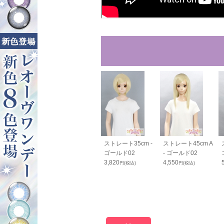
ンテールベー
PRO つむじパーツ
ストレート35cm -
ストレート45cm A
 ゴールド02
- ゴールド02
ゴールド02
- ゴールド02
0
980
3,820
4,550
円(税込)
円(税込)
円(税込)
円(税込)