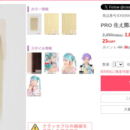
商品番号:EX006N
PRO 生え際
1,
2,350
円(税込)
23
%OFF
ポイント:
90
36
p
数量：
在
8月8日に発送可能です
こ
大