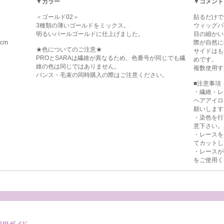
▼カラー
▼コメント
＜ゴールド02＞
貼るだけで
3種類の薄いゴールドをミックス。
ウィッグパ
明るいパールゴールドに仕上げました。
目の細かい
cm
際が自然に
★色についてのご注意★
サイドはも
PROとSARAは繊維が異なるため、色番号が同じでも繊
めです。
維の色は同じではありません。
複数使用す
バンス・毛束の同時購入の際はご注意ください。
■注意事項
・繊維・レ
ヘアアイロ
願いします
・染色を行
意下さい。
・レースを
てカットし
・レースが
をご使用く