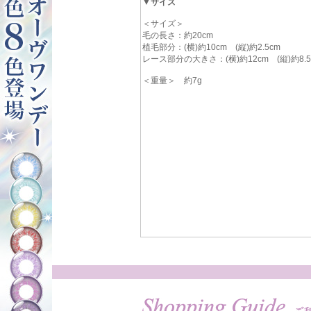
▼サイズ
＜サイズ＞
毛の長さ：約20cm
植毛部分：(横)約10cm (縦)約2.5cm
レース部分の大きさ：(横)約12cm (縦)約8.5
＜重量＞ 約7g