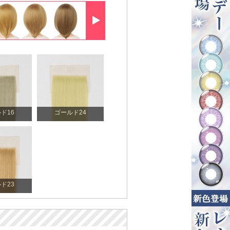
ド16
ゴールド24
ド23