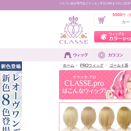
コスプレ総合専門店クラッセ | 平日15時までのご決済
5500
円（
カー
ホーム
>
PROウィッグ
>
ゴールド系