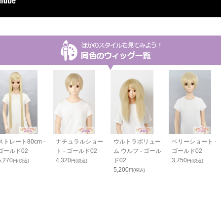
ストレート80cm -
ナチュラルショー
ウルトラボリュー
ベリーショート -
ゴールド02
ト - ゴールド02
ム ウルフ - ゴール
ゴールド02
5,270
4,320
ド02
3,750
円(税込)
円(税込)
円(税込)
5,200
円(税込)