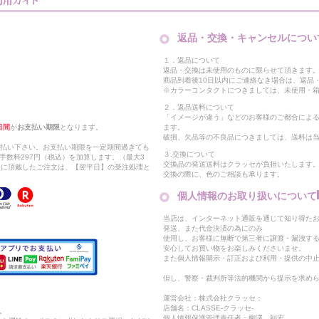
返品・交換・キャンセルについ
１．返品について
返品・交換は未使用のものに限らせて頂きます
商品到着後10日以内にご連絡なき場合は、返品
※カラーコンタクトにつきましては、未使用・箱
２．返品送料について
「イメージが違う」などのお客様のご都合によ
日間
が
お支払い期限
となります。
ます。
破損、欠品等の不良品につきましては、送料は
支払い下さい。お支払い期限を一定期間過ぎても
３.交換について
手数料297円（税込）を加算します。（最大3
交換品の発送送料はクラッセが負担いたします
以降に頂戴したご注文は、【翌平日】の受注処理と
交換の際に、色のご相談も承ります。
個人情報のお取り扱いについて
当店は、インターネット通販を通じて知り得たお
発送、また代金決済の為にのみ
使用し、お客様に無断で第三者に譲渡・漏洩す
安心してお買い物をお楽しみくださいませ。
また個人情報開示・訂正および利用・提供の中
但し、警察・裁判所等法的機関から提示を求め
運営会社：株式会社クラッセ：
店舗名：CLASSE-クラッセ-
。
個人情報保護管理責任者：柳澤 到宏