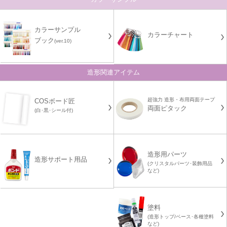
カラーサンプル
カラーチャート
ブック
(ver.10)
造形関連アイテム
超強力 造形・布用両面テープ
COSボード匠
両面ピタック
(白･黒･シール付)
造形用パーツ
造形サポート用品
(クリスタルパーツ･装飾用品
など)
塗料
(造形トップ/ベース･各種塗料
など)