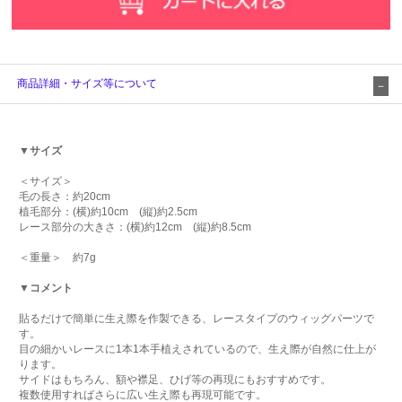
商品詳細・サイズ等について
▼サイズ
＜サイズ＞
毛の長さ：約20cm
植毛部分：(横)約10cm (縦)約2.5cm
レース部分の大きさ：(横)約12cm (縦)約8.5cm
＜重量＞ 約7g
▼コメント
貼るだけで簡単に生え際を作製できる、レースタイプのウィッグパーツで
す。
目の細かいレースに1本1本手植えされているので、生え際が自然に仕上が
ります。
サイドはもちろん、額や襟足、ひげ等の再現にもおすすめです。
複数使用すればさらに広い生え際も再現可能です。