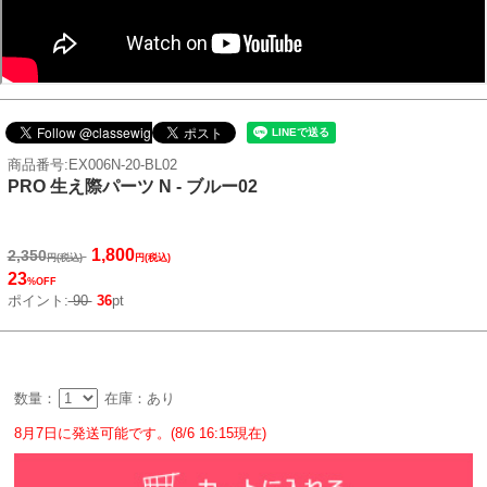
商品番号:EX006N-20-BL02
PRO 生え際パーツ N - ブルー02
1,800
2,350
円(税込)
円(税込)
23
%OFF
ポイント:
90
36
pt
数量：
在庫：あり
8月7日に発送可能です。(8/6 16:15現在)