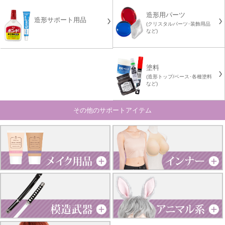
造形用パーツ
造形サポート用品
(クリスタルパーツ･装飾用品
など)
塗料
(造形トップ/ベース･各種塗料
など)
その他のサポートアイテム