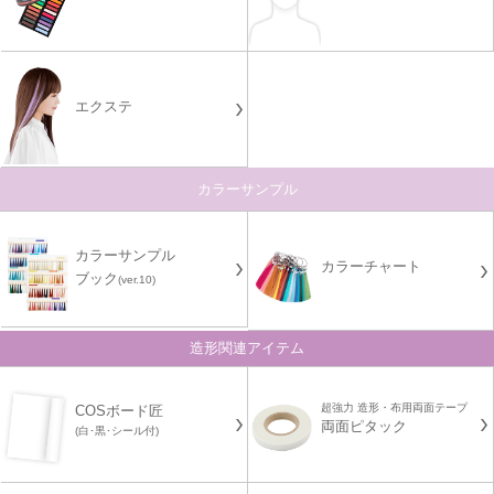
エクステ
カラーサンプル
カラーサンプル
カラーチャート
ブック
(ver.10)
造形関連アイテム
超強力 造形・布用両面テープ
COSボード匠
両面ピタック
(白･黒･シール付)