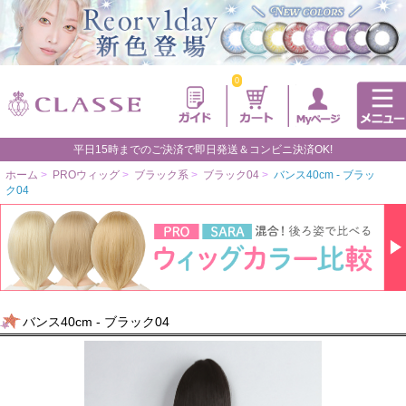
0
平日15時までのご決済で即日発送＆コンビニ決済OK!
ホーム
>
PROウィッグ
>
ブラック系
>
ブラック04
>
バンス40cm - ブラッ
ク04
バンス40cm - ブラック04