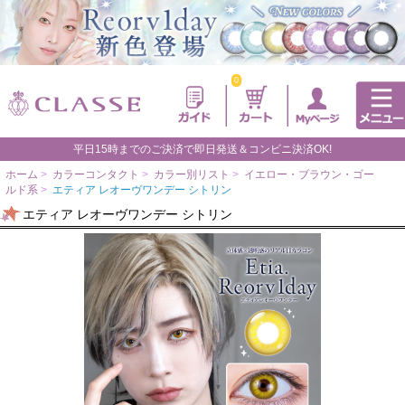
0
平日15時までのご決済で即日発送＆コンビニ決済OK!
ホーム
>
カラーコンタクト
>
カラー別リスト
>
イエロー・ブラウン・ゴー
ルド系
>
エティア レオーヴワンデー シトリン
エティア レオーヴワンデー シトリン