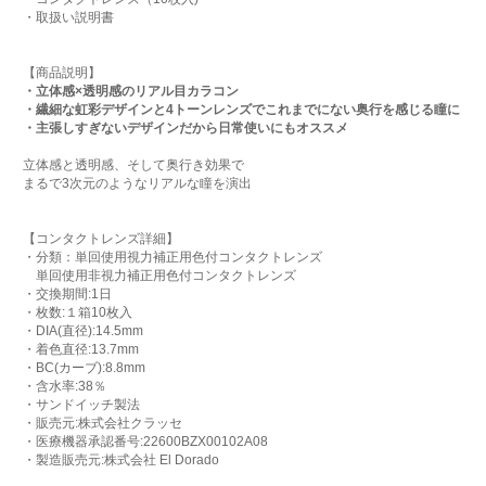
・取扱い説明書
【商品説明】
・立体感×透明感のリアル目カラコン
・繊細な虹彩デザインと4トーンレンズでこれまでにない奥行を感じる瞳に
・主張しすぎないデザインだから日常使いにもオススメ
立体感と透明感、そして奥行き効果で
まるで3次元のようなリアルな瞳を演出
【コンタクトレンズ詳細】
・分類：単回使用視力補正用色付コンタクトレンズ
単回使用非視力補正用色付コンタクトレンズ
・交換期間:1日
・枚数:１箱10枚入
・DIA(直径):14.5mm
・着色直径:13.7mm
・BC(カーブ):8.8mm
・含水率:38％
・サンドイッチ製法
・販売元:株式会社クラッセ
・医療機器承認番号:22600BZX00102A08
・製造販売元:株式会社 El Dorado