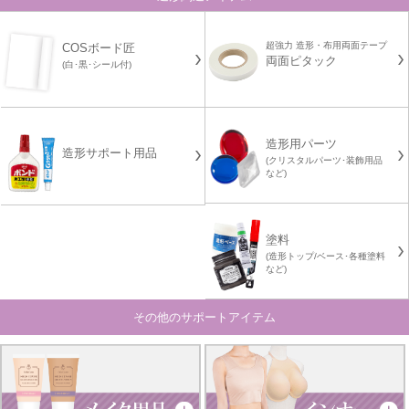
超強力 造形・布用両面テープ
COSボード匠
両面ピタック
(白･黒･シール付)
造形用パーツ
造形サポート用品
(クリスタルパーツ･装飾用品
など)
塗料
(造形トップ/ベース･各種塗料
など)
その他のサポートアイテム