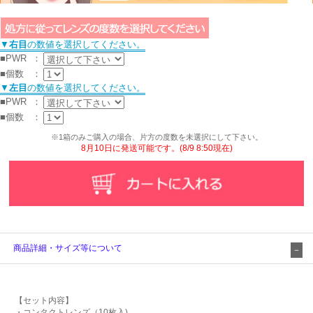
▼
右目
の数値を選択してください。
■PWR
：
■個数
：
▼
左目
の数値を選択してください。
■PWR
：
■個数
：
※1箱のみご購入の場合、片方の度数を未選択にして下さい。
8月10日に発送可能です。(8/9 8:50現在)
商品詳細・サイズ等について
【セット内容】
・コンタクトレンズ（10枚入)