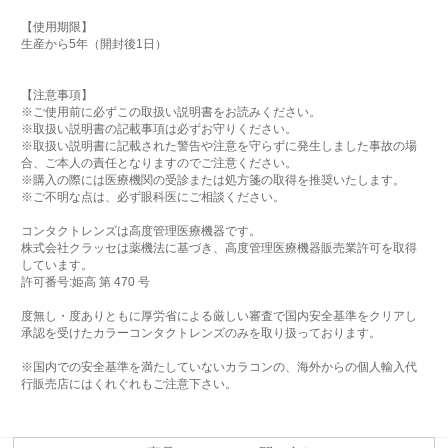
【使用期限】
生産から5年（開封後1日）
【注意事項】
※ご使用前に必ずこの取扱い説明書をお読みください。
※取扱い説明書の記載事項は必ずお守りください。
※取扱い説明書に記載された警告や注意を守らずに発生しました事故の場
合、ご本人の責任となりますのでご注意ください。
※購入の際には医療機関の受診または処方箋の取得を推奨いたします。
※ご不明な点は、必ず眼科医にご相談ください。
コンタクトレンズは高度管理医療機器です。
株式会社クラッセは薬機法に基づき、高度管理医療機器販売業許可を取得
しています。
許可番号:姫高 第 470 号
度無し・度ありともに厚労省による厳しい審査で国内安全基準をクリアし
承認を受けたカラーコンタクトレンズのみを取り扱っております。
※国内での安全基準を満たしていないカラコンの、海外からの個人輸入代
行販売店にはくれぐれもご注意下さい。