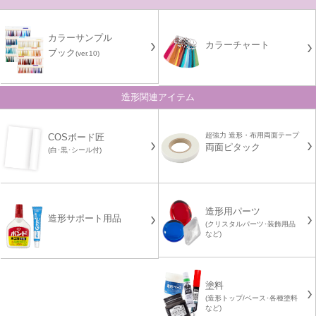
カラーサンプル
カラーチャート
ブック
(ver.10)
造形関連アイテム
超強力 造形・布用両面テープ
COSボード匠
両面ピタック
(白･黒･シール付)
造形用パーツ
造形サポート用品
(クリスタルパーツ･装飾用品
など)
塗料
(造形トップ/ベース･各種塗料
など)