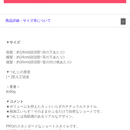
商品詳細・サイズ等について
▼サイズ
前髪：約19cm(頭頂部~目の下あたり)
横髪：約24cm(頭頂部~耳の下あたり)
後髪：約30cm(頭頂部~首の付け根あたり)
▼つむじの形状
(＊)型人工頭皮
＜重量＞
約90g
▼コメント
★ボリュームを抑えたカットいらずのナチュラルスタイル。
★熱加工いらず！そのままかぶるだけで自然なショートです。
★つむじは地肌感のあるリアルなデザイン。
PROのスタンダードなショートスタイルです。