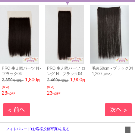
PRO 生え際パーツ N -
PRO 生え際パーツ ロ
毛束60cm - ブラック04
ブラック04
ング N - ブラック04
1,200
円(税込)
1,800
1,900
2,350
2,460
円(税込)
円
円(税込)
円
(税込)
(税込)
23
23
%OFF
%OFF
フォトパレード(お客様投稿写真)を見る