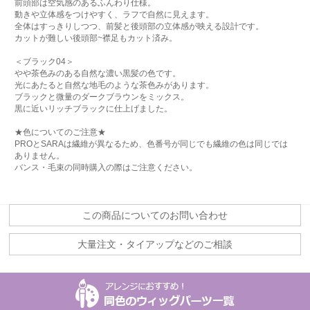
前頭部は空気感のあるふんわり仕様。
動きや立体感をつけやすく、ラフで自然に見えます。
全体はすっきりしつつ、前髪と後頭部の立体感が映える設計です。
カットが難しい後頭部~襟足もカット済み。
＜ブラック04＞
やや茶色みのある自然な濃い黒髪の色です。
光にあたると自然な地毛のような茶色みがあります。
ブラックと微量のダークブラウンをミックス。
黒に近いリッチブラックに仕上げました。
★色についてのご注意★
PROとSARAは繊維が異なるため、色番号が同じでも繊維の色は同じでは
ありません。
バンス・毛束の同時購入の際はご注意ください。
この商品についてのお問い合わせ
大量注文・タイアップなどのご相談