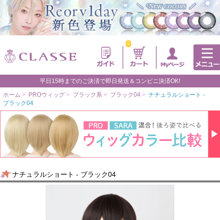
0
平日15時までのご決済で即日発送＆コンビニ決済OK!
ホーム
>
PROウィッグ
>
ブラック系
>
ブラック04
>
ナチュラルショート -
ブラック04
ナチュラルショート - ブラック04