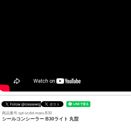
商品番号:spt-scdot-maru-B30
シールコンシーラー B30ライト 丸型