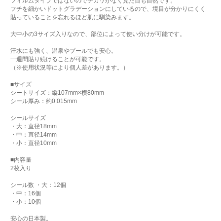
フィルムタイプではないのでテカリがなく見た目も自然です。
フチを細かいドットグラデーションにしているので、境目が分かりにくく
貼っていることを忘れるほど肌に馴染みます。
大中小の3サイズ入りなので、部位によって使い分けが可能です。
汗水にも強く、温泉やプールでも安心。
一週間貼り続けることが可能です。
（※使用状況等により個人差があります。）
■サイズ
シートサイズ：縦107mm×横80mm
シール厚み：約0.015mm
シールサイズ
・大：直径18mm
・中：直径14mm
・小：直径10mm
■内容量
2枚入り
シール数 ・大：12個
・中：16個
・小：10個
安心の日本製。