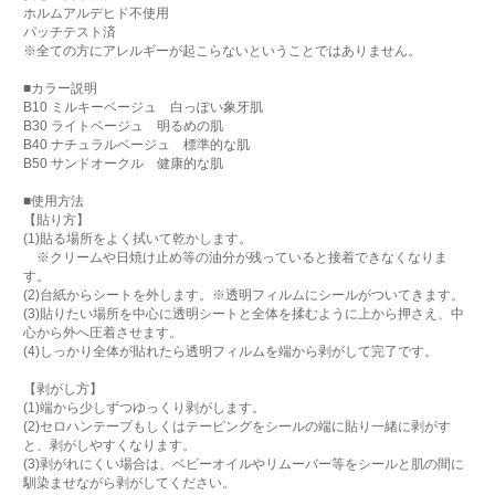
ホルムアルデヒド不使用
パッチテスト済
※全ての方にアレルギーが起こらないということではありません。
■カラー説明
B10 ミルキーベージュ 白っぽい象牙肌
B30 ライトベージュ 明るめの肌
B40 ナチュラルベージュ 標準的な肌
B50 サンドオークル 健康的な肌
■使用方法
【貼り方】
(1)貼る場所をよく拭いて乾かします。
※クリームや日焼け止め等の油分が残っていると接着できなくなりま
す。
(2)台紙からシートを外します。※透明フィルムにシールがついてきます。
(3)貼りたい場所を中心に透明シートと全体を揉むように上から押さえ、中
心から外へ圧着させます。
(4)しっかり全体が貼れたら透明フィルムを端から剥がして完了です。
【剥がし方】
(1)端から少しずつゆっくり剥がします。
(2)セロハンテープもしくはテーピングをシールの端に貼り一緒に剥がす
と、剥がしやすくなります。
(3)剥がれにくい場合は、ベビーオイルやリムーバー等をシールと肌の間に
馴染ませながら剥がしてください。