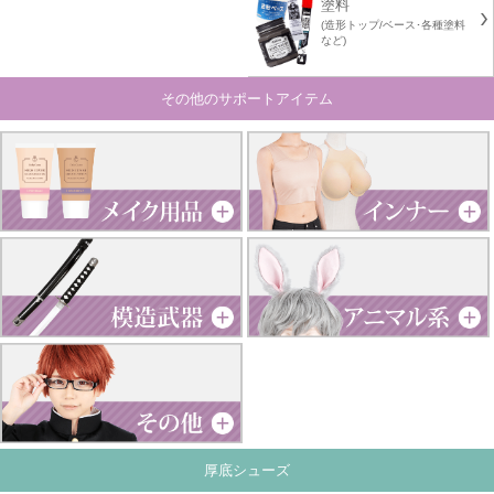
塗料
(造形トップ/ベース･各種塗料
など)
その他のサポートアイテム
厚底シューズ