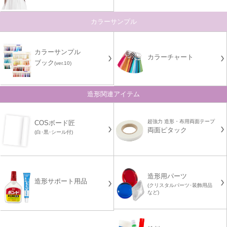
カラーサンプル
カラーサンプル
カラーチャート
ブック
(ver.10)
造形関連アイテム
超強力 造形・布用両面テープ
COSボード匠
両面ピタック
(白･黒･シール付)
造形用パーツ
造形サポート用品
(クリスタルパーツ･装飾用品
など)