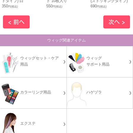
トタイプ) 白
ト 10枚入り
(ストッキングタイプ)
350
550
690
円(税込)
円(税込)
円(税込)
ウィッグ関連アイテム
ウィッグセット・ケア
ウィッグ
用品
サポート用品
カラーリング用品
ハゲヅラ
エクステ