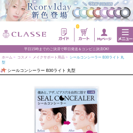
0
平日15時までのご決済で即日発送＆コンビニ決済OK!
ホーム
>
コスメ
>
メイクサポート用品
>
シールコンシーラー B30ライト 丸
型
シールコンシーラー B30ライト 丸型