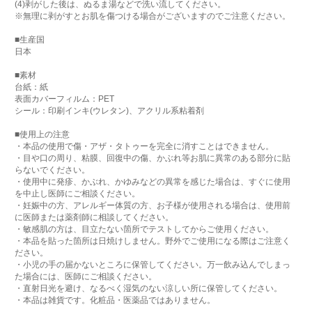
(4)剥がした後は、ぬるま湯などで洗い流してください。
※無理に剥がすとお肌を傷つける場合がございますのでご注意ください。
■生産国
日本
■素材
台紙：紙
表面カバーフィルム：PET
シール：印刷インキ(ウレタン)、アクリル系粘着剤
■使用上の注意
・本品の使用で傷・アザ・タトゥーを完全に消すことはできません。
・目や口の周り、粘膜、回復中の傷、かぶれ等お肌に異常のある部分に貼
らないでください。
・使用中に発疹、かぶれ、かゆみなどの異常を感じた場合は、すぐに使用
を中止し医師にご相談ください。
・妊娠中の方、アレルギー体質の方、お子様が使用される場合は、使用前
に医師または薬剤師に相談してください。
・敏感肌の方は、目立たない箇所でテストしてからご使用ください。
・本品を貼った箇所は日焼けしません。野外でご使用になる際はご注意く
ださい。
・小児の手の届かないところに保管してください。万一飲み込んでしまっ
た場合には、医師にご相談ください。
・直射日光を避け、なるべく湿気のない涼しい所に保管してください。
・本品は雑貨です。化粧品・医薬品ではありません。