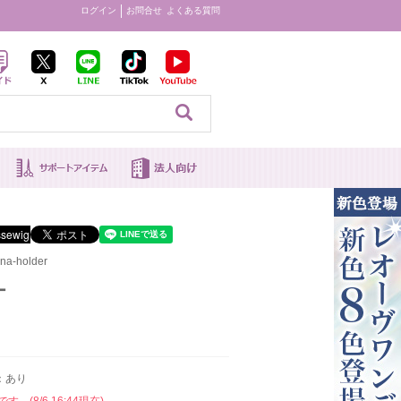
ログイン
お問合せ
よくある質問
見る
a-holder
ー
：あり
。(8/6 16:44現在)