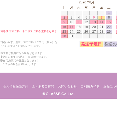
2026年8月
日
月
火
水
木
金
土
1
2
3
4
5
6
7
8
9
10
11
12
13
14
15
16
17
18
19
20
21
22
23
24
25
26
27
28
29
合は宅急便 基本送料・ネコポス 送料が無料となりま
30
31
関わらず、別途、遠方送料 1,320円（税込）を
発送予定日
発送の
下さいますようお願いいたします。
も基本送料が無料になる場合があります。
【全国275円（税込）】が選択できます。
運輸 宅急便での発送となります）
、ご了承の程をお願いたします。
個人情報保護方針
よくあるご質問
お問い合わせ
ご利用ガイド
返品につ