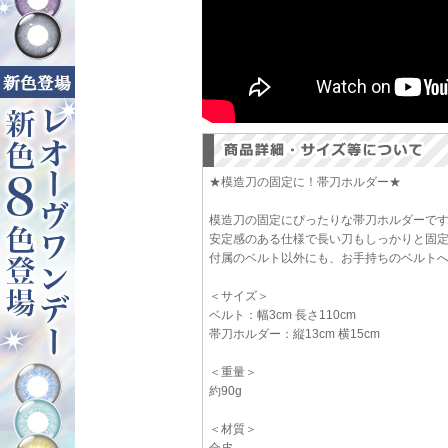
★模造刀の固定に！帯刀ホルダー★
模造刀の固定にぴったりな帯刀ホルダーで
安定感のある仕様で長い刀もしっかりと固
付属のベルト以外にも、お手持ちのベルトへ
＜サイズ＞
ベルト：幅3cm 長さ110cm
帯刀ホルダー：縦13cm 横15cm
＜重量＞
約90g
＜材質＞
合皮