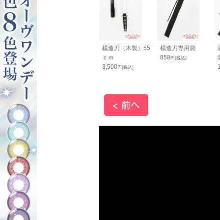
ッとスマホス
コニシ ボンド Ｇク
模造刀（木製）55
模造刀専用袋
ップ 黒
リヤー 50ml（箱入
ｃｍ
858
円(税込)
り）
3,500
円(税込)
円(税込)
660
円(税込)