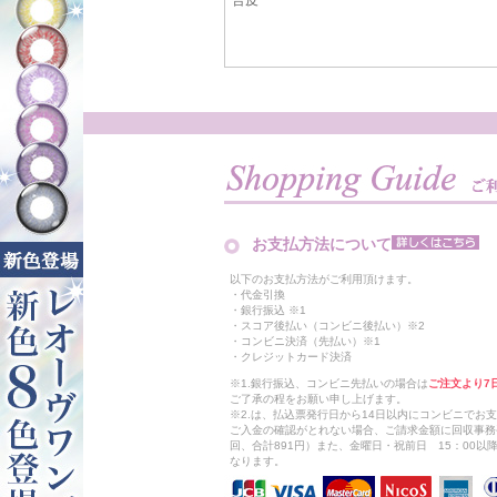
お支払方法について
以下のお支払方法がご利用頂けます。
・代金引換
・銀行振込 ※1
・スコア後払い（コンビニ後払い）※2
・コンビニ決済（先払い）※1
・クレジットカード決済
※1.銀行振込、コンビニ先払いの場合は
ご注文より7
ご了承の程をお願い申し上げます。
※2.は、払込票発行日から14日以内にコンビニでお
ご入金の確認がとれない場合、ご請求金額に回収事務
回、合計891円）また、金曜日・祝前日 15：00
なります。