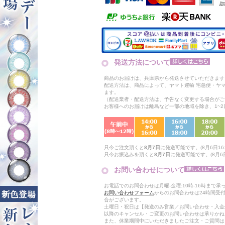
発送方法について
商品のお届けは、兵庫県から発送させていただきます
配送方法は、商品によって、ヤマト運輸 宅急便・ヤ
ます。
（配送業者・配送方法は、予告なく変更する場合がご
お客様へのお届けは離島など一部の地域を除き、1~
只今ご注文頂くと
8月7日
に発送可能です。(8月6日16:
只今お振込みを頂くと
8月7日
に発送可能です。(8月6日
お問い合わせについて
お電話でのお問合わせは月曜-金曜:10時-16時まで承
お問い合わせフォーム
からのお問合わせは24時間受
合がございます。
土曜日・祝日は【発送のみ営業／お問い合わせ・入金
以降のキャンセル・ご変更のお問い合わせは承りかね
また、休業期間中にいただきましたご注文・ご質問は