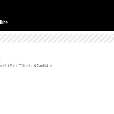
す。
定。
の付け替えも可能です。※5cm幅まで