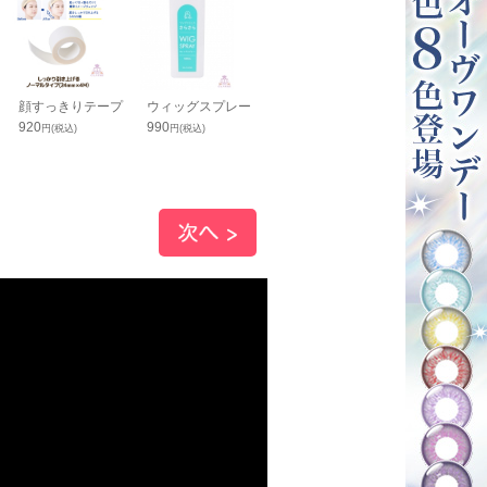
顔すっきりテープ
ウィッグスプレー
速乾オニガタメ
カラーヘアピン
920
990
1,350
ラットタイプ)
円(税込)
円(税込)
円(税込)
350
円(税込)