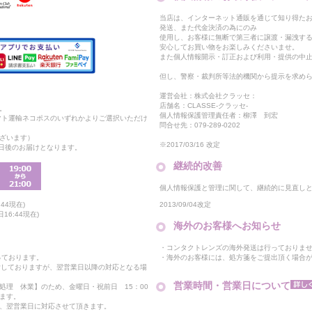
当店は、インターネット通販を通じて知り得たお
発送、また代金決済の為にのみ
使用し、お客様に無断で第三者に譲渡・漏洩す
安心してお買い物をお楽しみくださいませ。
また個人情報開示・訂正および利用・提供の中
但し、警察・裁判所等法的機関から提示を求め
運営会社：株式会社クラッセ：
店舗名：CLASSE-クラッセ-
。
個人情報保護管理責任者：柳澤 到宏
マト運輸ネコポスのいずれかよりご選択いただけ
問合せ先：079-289-0202
ざいます）
※2017/03/16 改定
2日後のお届けとなります。
継続的改善
個人情報保護と管理に関して、継続的に見直し
2013/09/04改定
44現在)
16:44現在)
海外のお客様へお知らせ
・コンタクトレンズの海外発送は行っておりま
・海外のお客様には、処方箋をご提出頂く場合
っております。
付しておりますが、翌営業日以降の対応となる場
営業時間・営業日について
処理 休業】のため、金曜日・祝前日 15：00
ます。
、翌営業日に対応させて頂きます。