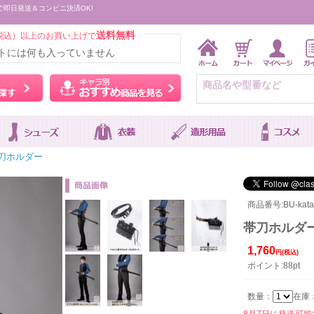
で即日発送＆コンビニ決済OK!
送料無料
税込）以上のお買い上げで
トには何も入っていません
ウィッグをカラーから探す
キャラ別おすすめ商品を
刀ホルダー
商品番号:BU-katan
帯刀ホルダ
1,760
円(税込)
ポイント:88pt
数量：
在庫
8月7日に発送可能です