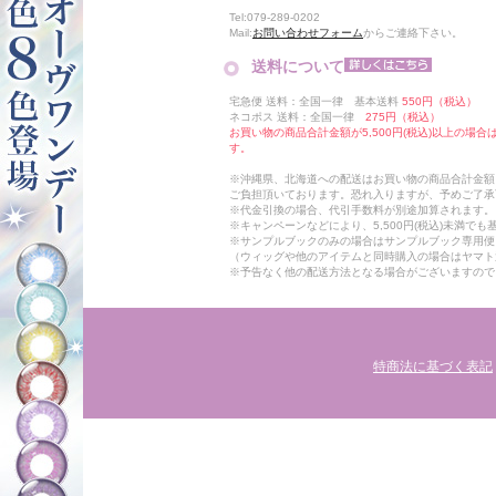
Tel:079-289-0202
Mail:
お問い合わせフォーム
からご連絡下さい。
送料について
宅急便 送料：全国一律 基本送料
550円（税込）
ネコポス 送料：全国一律
275円（税込）
お買い物の商品合計金額が5,500円(税込)以上の場
す。
※沖縄県、北海道への配送はお買い物の商品合計金額に
ご負担頂いております。恐れ入りますが、予めご了承
※代金引換の場合、代引手数料が別途加算されます。
※キャンペーンなどにより、5,500円(税込)未満で
※サンプルブックのみの場合はサンプルブック専用便
（ウィッグや他のアイテムと同時購入の場合はヤマト
※予告なく他の配送方法となる場合がございますので
特商法に基づく表記