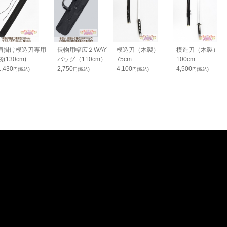
肩掛け模造刀専用
長物用幅広２WAY
模造刀（木製）
模造刀（木製）
袋(130cm)
バッグ（110cm）
75cm
100cm
1,430
2,750
4,100
4,500
円(税込)
円(税込)
円(税込)
円(税込)