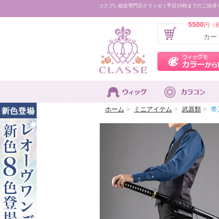
コスプレ総合専門店クラッセ | 平日15時までのご決済
5500
円（
カー
ホーム
>
ミニアイテム
>
武器類
>
帯