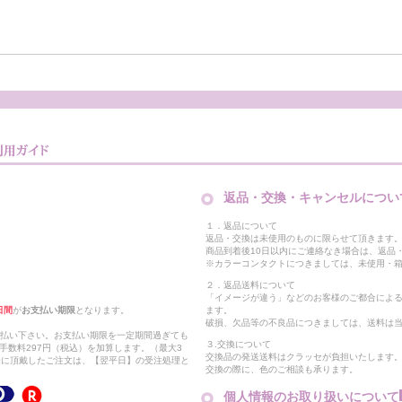
返品・交換・キャンセルについ
１．返品について
返品・交換は未使用のものに限らせて頂きます
商品到着後10日以内にご連絡なき場合は、返品
※カラーコンタクトにつきましては、未使用・箱
２．返品送料について
「イメージが違う」などのお客様のご都合によ
日間
が
お支払い期限
となります。
ます。
破損、欠品等の不良品につきましては、送料は
支払い下さい。お支払い期限を一定期間過ぎても
３.交換について
手数料297円（税込）を加算します。（最大3
交換品の発送送料はクラッセが負担いたします
以降に頂戴したご注文は、【翌平日】の受注処理と
交換の際に、色のご相談も承ります。
個人情報のお取り扱いについて