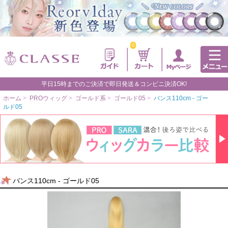
0
平日15時までのご決済で即日発送＆コンビニ決済OK!
ホーム
>
PROウィッグ
>
ゴールド系
>
ゴールド05
>
バンス110cm - ゴー
ルド05
バンス110cm - ゴールド05