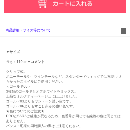
商品詳細・サイズ等について
▼サイズ
長さ：110cm
▼コメント
クリップ式。
ポニーテールや、ツインテールなど、スタンダードウィッグでは再現しづ
らかったスタイルにご使用ください。
＜ゴールド05＞
3種類のゴールドとオフホワイトをミックス。
上品なミルクティーベージュに仕上げました。
ゴールド03よりもワントーン濃い色です。
ゴールド06よりもすこし赤みの強い色です。
★色についてのご注意★
PROとSARAは繊維が異なるため、色番号が同じでも繊維の色は同じでは
ありません。
バンス・毛束の同時購入の際はご注意ください。