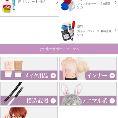
造形サポート用品
(クリスタルパーツ･装飾用品
など)
塗料
(造形トップ/ベース･各種塗料
など)
その他のサポートアイテム