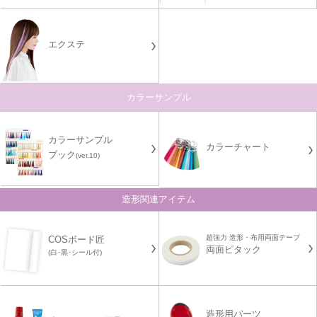
エクステ
カラーサンプル
カラーサンプル
カラーチャート
ブック
(ver.10)
造形関連アイテム
超強力 造形・布用両面テープ
COSボード匠
両面ピタック
(白･黒･シール付)
造形用パーツ