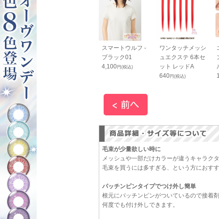
ッとスマホス
コニシ ボンド Ｇク
スマートウルフ -
ワンタッチメッシ
ップ 黒
リヤー 50ml（箱入
ブラック01
ュエクステ 6本セ
り）
4,100
ット レッドA
円(税込)
円(税込)
660
640
円(税込)
円(税込)
毛束が少量欲しい時に
メッシュや一部だけカラーが違うキャラク
毛束を買うには多すぎる、という方におす
パッチンピンタイプでつけ外し簡単
根元にパッチンピンがついているので接着
何度でも付け外しできます。