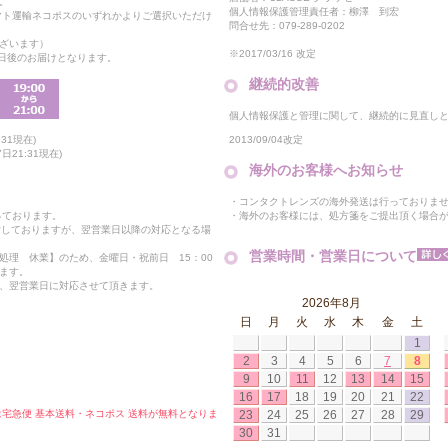
。
個人情報保護管理責任者：柳澤 到宏
マト運輸ネコポスのいずれかよりご選択いただけ
問合せ先：079-289-0202
ざいます）
※2017/03/16 改定
2日後のお届けとなります。
継続的改善
個人情報保護と管理に関して、継続的に見直し
2013/09/04改定
31現在)
21:31現在)
海外のお客様へお知らせ
・コンタクトレンズの海外発送は行っておりま
・海外のお客様には、処方箋をご提出頂く場合
っております。
付しておりますが、翌営業日以降の対応となる場
営業時間・営業日について
処理 休業】のため、金曜日・祝前日 15：00
ます。
、翌営業日に対応させて頂きます。
2026年8月
日
月
火
水
木
金
土
1
2
3
4
5
6
7
8
9
10
11
12
13
14
15
16
17
18
19
20
21
22
23
24
25
26
27
28
29
合は宅急便 基本送料・ネコポス 送料が無料となりま
30
31