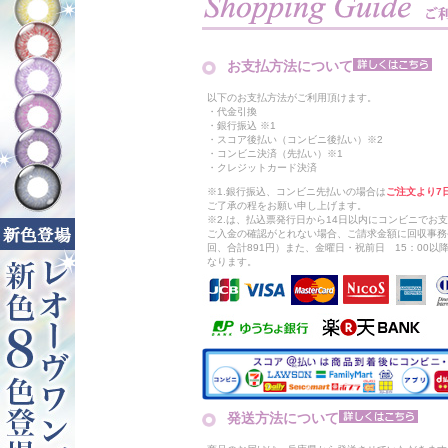
お支払方法について
以下のお支払方法がご利用頂けます。
・代金引換
・銀行振込 ※1
・スコア後払い（コンビニ後払い）※2
・コンビニ決済（先払い）※1
・クレジットカード決済
※1.銀行振込、コンビニ先払いの場合は
ご注文より7
ご了承の程をお願い申し上げます。
※2.は、払込票発行日から14日以内にコンビニでお
ご入金の確認がとれない場合、ご請求金額に回収事務
回、合計891円）また、金曜日・祝前日 15：00
なります。
発送方法について