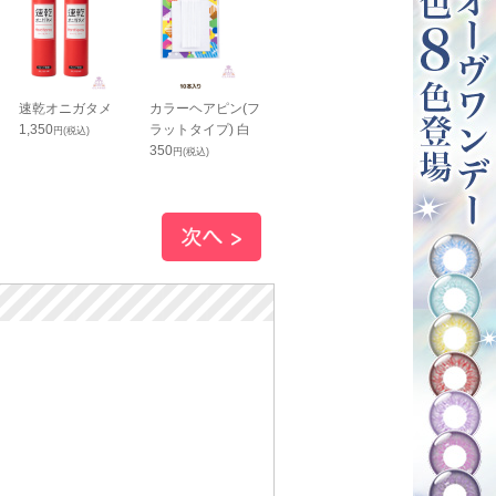
速乾オニガタメ
カラーヘアピン(フ
ウィッグカット用
ウィッグネッ
1,350
ラットタイプ) 白
シート 10枚入り
ット(ストッキ
円(税込)
350
550
タイプ)
円(税込)
円(税込)
690
円(税込)