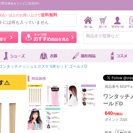
で即日発送＆コンビニ決済OK!
送料無料
税込）以上のお買い上げで
トには何も入っていません
ウィッグをカラーから探す
キャラ別おすすめ商品を
ワンタッチメッシュエクステ 6本セット ゴールドD
商品番号:MSPT-ext
ワンタッチメ
ールドD
640
円(税込)
ポイント:32pt
数量：
在庫