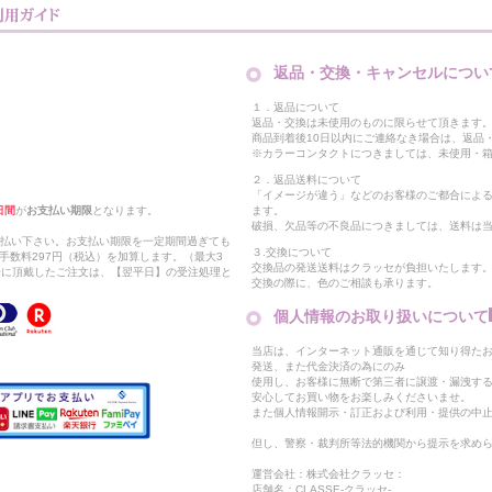
返品・交換・キャンセルについ
１．返品について
返品・交換は未使用のものに限らせて頂きます
商品到着後10日以内にご連絡なき場合は、返品
※カラーコンタクトにつきましては、未使用・箱
２．返品送料について
「イメージが違う」などのお客様のご都合によ
日間
が
お支払い期限
となります。
ます。
破損、欠品等の不良品につきましては、送料は
支払い下さい。お支払い期限を一定期間過ぎても
３.交換について
手数料297円（税込）を加算します。（最大3
交換品の発送送料はクラッセが負担いたします
以降に頂戴したご注文は、【翌平日】の受注処理と
交換の際に、色のご相談も承ります。
個人情報のお取り扱いについて
当店は、インターネット通販を通じて知り得たお
発送、また代金決済の為にのみ
使用し、お客様に無断で第三者に譲渡・漏洩す
安心してお買い物をお楽しみくださいませ。
また個人情報開示・訂正および利用・提供の中
但し、警察・裁判所等法的機関から提示を求め
運営会社：株式会社クラッセ：
店舗名：CLASSE-クラッセ-