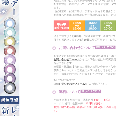
商品のお届けは、兵庫県から発送させていただきます
配送方法は、商品によって、ヤマト運輸 宅急便・ヤ
ます。
（配送業者・配送方法は、予告なく変更する場合がご
お客様へのお届けは離島など一部の地域を除き、1~
只今ご注文頂くと
8月8日
に発送可能です。(8月7日21:
只今お振込みを頂くと
8月10日
に発送可能です。(8月7日
お問い合わせについて
お電話でのお問合わせは月曜-金曜:10時-16時まで承
お問い合わせフォーム
からのお問合わせは24時間受
合がございます。
土曜日・祝日は【発送のみ営業／お問い合わせ・入金
以降のキャンセル・ご変更のお問い合わせは承りかね
また、休業期間中にいただきましたご注文・ご質問は
Tel:079-289-0202
Mail:
お問い合わせフォーム
からご連絡下さい。
送料について
宅急便 送料：全国一律 基本送料
550円（税込）
ネコポス 送料：全国一律
275円（税込）
お買い物の商品合計金額が5,500円(税込)以上の場
す。