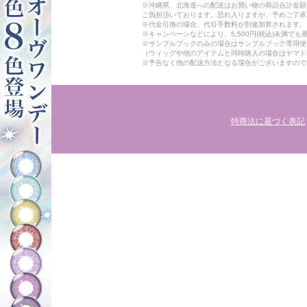
※沖縄県、北海道への配送はお買い物の商品合計金額に
ご負担頂いております。恐れ入りますが、予めご了承
※代金引換の場合、代引手数料が別途加算されます。
※キャンペーンなどにより、5,500円(税込)未満で
※サンプルブックのみの場合はサンプルブック専用便
（ウィッグや他のアイテムと同時購入の場合はヤマト
※予告なく他の配送方法となる場合がございますので
特商法に基づく表記