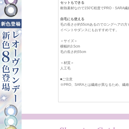
セットもできる
耐熱素材なので150℃程度でPRO・SAR
自毛にも使える
毛の長さが約55cmあるのでロングヘアの方
イベントやダンスにもおすすめです。
＜サイズ＞
横幅約3.5cm
毛の長さ約55cm
＜材質＞
人工毛
■ご注意
※PRO、SARAとは繊維が異なるため、繊