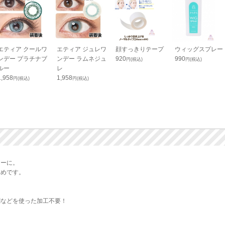
エティア クールワ
エティア ジュレワ
顔すっきりテープ
ウィッグスプレー
ンデー プラチナブ
ンデー ラムネジュ
920
990
円(税込)
円(税込)
ルー
レ
1,958
1,958
円(税込)
円(税込)
ターに。
すめです。
剤などを使った加工不要！