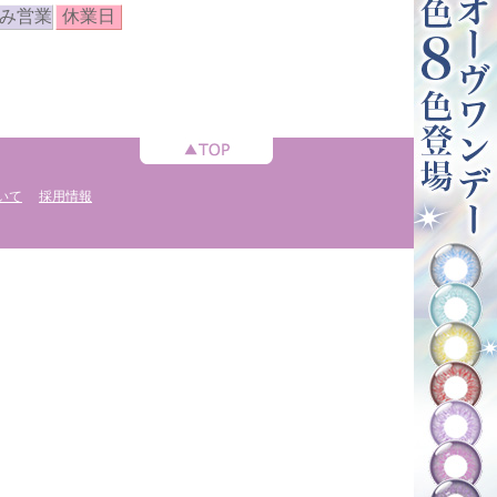
み営業
休業日
いて
採用情報