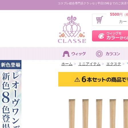
コスプレ総合専門店クラッセ | 平日15時までのご決済
5500
円（
カー
ホーム
>
ミニアイテム
>
エクステ
>