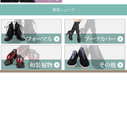
厚底シューズ
Clad by Classe