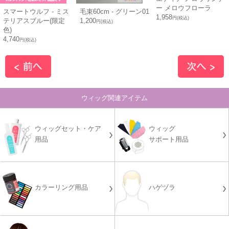
ー メロウフローラ
スマートウルフ - ミス
毛束60cm - グリーン01
1,958
円(税込)
テリアスブルー(限定
1,200
円(税込)
色)
4,740
円(税込)
ウィッグ関連アイテム
ウィッグセット・ケア
ウィッグ
用品
サポート用品
カラーリング用品
ハゲヅラ