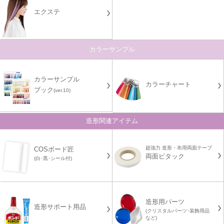
エクステ
カラーサンプル
カラーサンプル
カラーチャート
ブック
(ver.10)
造形関連アイテム
超強力 造形・布用両面テープ
COSボード匠
両面ピタック
(白･黒･シール付)
造形用パーツ
造形サポート用品
(クリスタルパーツ･装飾用品
など)