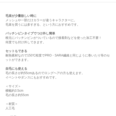
毛束が少量欲しい時に
メッシュや一部だけカラーが違うキャラクターに。
毛束を買うには多すぎる、という方におすすめです。
パッチンピンタイプでつけ外し簡単
根元にパッチンピンがついているので接着剤などを使った加工不要！
何度でも付け外しできます。
セットもできる
耐熱素材なので150℃程度でPRO・SARA繊維と同じように巻いたり等のセ
ットができます。
自毛にも使える
毛の長さが約55cmあるのでロングヘアの方も使えます。
イベントやダンスにもおすすめです。
＜サイズ＞
横幅約3.5cm
毛の長さ約55cm
＜材質＞
人工毛