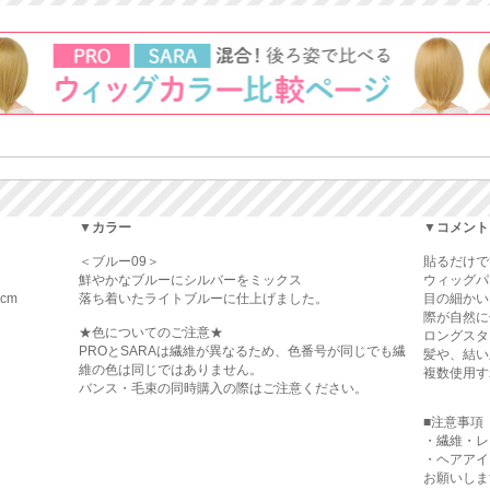
▼カラー
▼コメント
＜ブルー09＞
貼るだけで
鮮やかなブルーにシルバーをミックス
ウィッグパ
cm
落ち着いたライトブルーに仕上げました。
目の細かい
際が自然に
★色についてのご注意★
ロングスタ
PROとSARAは繊維が異なるため、色番号が同じでも繊
髪や、結い
維の色は同じではありません。
複数使用す
バンス・毛束の同時購入の際はご注意ください。
■注意事項
・繊維・レ
・ヘアアイ
お願いしま