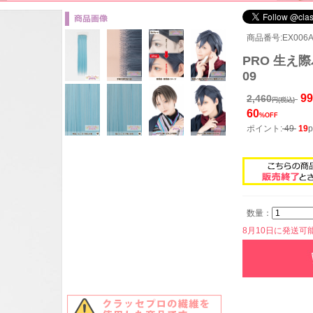
商品番号:EX006A-
PRO 生え際パ
09
99
2,460
円(税込)
60
%OFF
ポイント:
49
19
p
数量：
8月10日に発送可能で