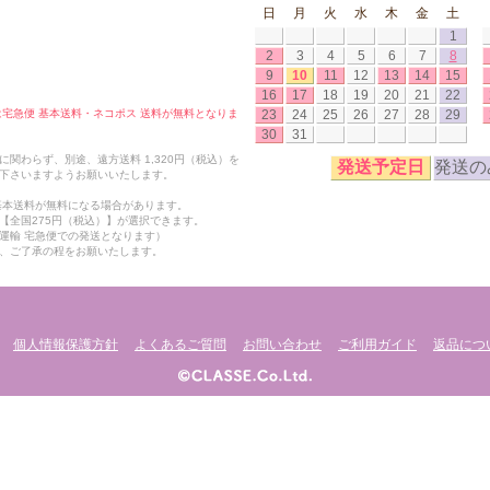
日
月
火
水
木
金
土
1
2
3
4
5
6
7
8
9
10
11
12
13
14
15
16
17
18
19
20
21
22
23
24
25
26
27
28
29
合は宅急便 基本送料・ネコポス 送料が無料となりま
30
31
関わらず、別途、遠方送料 1,320円（税込）を
発送予定日
発送の
下さいますようお願いいたします。
も基本送料が無料になる場合があります。
【全国275円（税込）】が選択できます。
運輸 宅急便での発送となります）
、ご了承の程をお願いたします。
個人情報保護方針
よくあるご質問
お問い合わせ
ご利用ガイド
返品につ