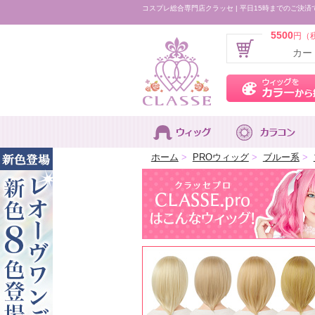
コスプレ総合専門店クラッセ | 平日15時までのご決済
5500
円（
カー
ホーム
>
PROウィッグ
>
ブルー系
>