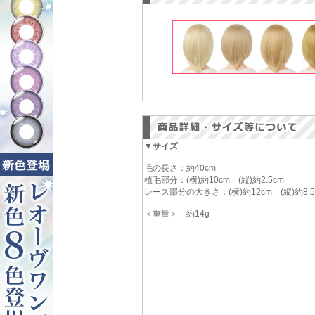
▼サイズ
毛の長さ：約40cm
植毛部分：(横)約10cm (縦)約2.5cm
レース部分の大きさ：(横)約12cm (縦)約8.5
＜重量＞ 約14g