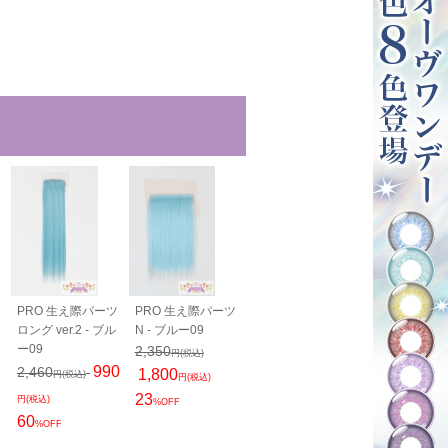
PRO 生え際パーツ
PRO 生え際パーツ
PRO 生え際パーツ
毛束60cm - 
ロング ver.2 - ブル
N - ブルー09
ロング N - ブルー
09
ー09
09
1,200
2,350
円(税込)
円(税込)
2,460
990
2,460
1,800
円(税込)
円(税込)
円(税込)
1,900
23
円(税込)
円(税込)
%OFF
23
60
%OFF
%OFF