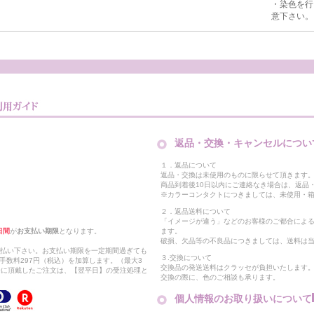
・染色を行
意下さい。
返品・交換・キャンセルについ
１．返品について
返品・交換は未使用のものに限らせて頂きます
商品到着後10日以内にご連絡なき場合は、返品
※カラーコンタクトにつきましては、未使用・箱
２．返品送料について
「イメージが違う」などのお客様のご都合によ
日間
が
お支払い期限
となります。
ます。
破損、欠品等の不良品につきましては、送料は
支払い下さい。お支払い期限を一定期間過ぎても
３.交換について
手数料297円（税込）を加算します。（最大3
交換品の発送送料はクラッセが負担いたします
以降に頂戴したご注文は、【翌平日】の受注処理と
交換の際に、色のご相談も承ります。
個人情報のお取り扱いについて