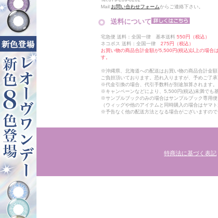
Mail:
お問い合わせフォーム
からご連絡下さい。
送料について
宅急便 送料：全国一律 基本送料
550円（税込）
ネコポス 送料：全国一律
275円（税込）
お買い物の商品合計金額が5,500円(税込)以上の場
す。
※沖縄県、北海道への配送はお買い物の商品合計金額に
ご負担頂いております。恐れ入りますが、予めご了承
※代金引換の場合、代引手数料が別途加算されます。
※キャンペーンなどにより、5,500円(税込)未満で
※サンプルブックのみの場合はサンプルブック専用便
（ウィッグや他のアイテムと同時購入の場合はヤマト
※予告なく他の配送方法となる場合がございますので
特商法に基づく表記