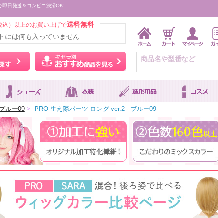
で即日発送＆コンビニ決済OK!
送料無料
税込）以上のお買い上げで
トには何も入っていません
ウィッグをカラーから探す
キャラ別おすすめ商品を
ブルー09
>
PRO 生え際パーツ ロング ver.2 - ブルー09