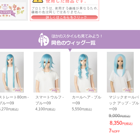
ストレート80cm -
スマートウルフ -
カールヘア - ブル
マジックオールバ
ブルー09
ブルー09
ー09
ック アップ - ブル
5,270
4,100
5,550
ー09
円(税込)
円(税込)
円(税込)
9,000
円(税込)
8,350
円(税込)
7
%OFF