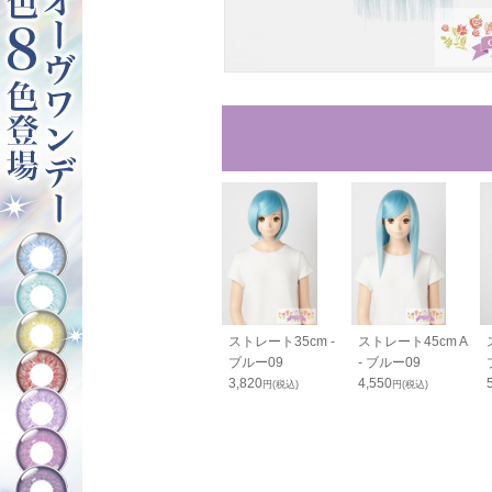
00cm - ブル
バンス80cm - ブル
ストレート35cm -
ストレート45cm A
ー09
ブルー09
- ブルー09
0
2,050
3,820
4,550
円(税込)
円(税込)
円(税込)
円(税込)