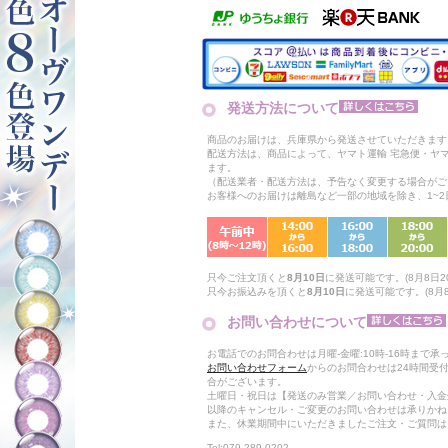
発送方法について
商品のお届けは、兵庫県から発送させていただきます
配送方法は、商品によって、ヤマト運輸 宅急便・ヤ
ます。
（配送業者・配送方法は、予告なく変更する場合がご
お客様へのお届けは離島など一部の地域を除き、1~
只今ご注文頂くと
8月10日
に発送可能です。(8月8日20
只今お振込みを頂くと
8月10日
に発送可能です。(8月8日
お問い合わせについて
お電話でのお問合わせは月曜-金曜:10時-16時まで承
お問い合わせフォーム
からのお問合わせは24時間受
合がございます。
土曜日・祝日は【発送のみ営業／お問い合わせ・入金
以降のキャンセル・ご変更のお問い合わせは承りかね
また、休業期間中にいただきましたご注文・ご質問は
Tel:079-289-0202