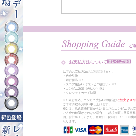
お支払方法について
以下のお支払方法がご利用頂けます。
・代金引換
・銀行振込 ※1
・スコア後払い（コンビニ後払い）※2
・コンビニ決済（先払い）※1
・クレジットカード決済
※1.銀行振込、コンビニ先払いの場合は
ご注文より7
ご了承の程をお願い申し上げます。
※2.は、払込票発行日から14日以内にコンビニでお
ご入金の確認がとれない場合、ご請求金額に回収事務
回、合計891円）また、金曜日・祝前日 15：00
なります。