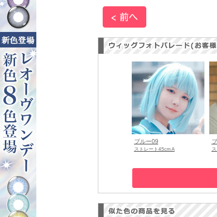
ブルー09
ブ
ストレート45cm A
ス