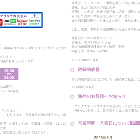
当店は、インターネット通販を通じて知り得たお
発送、また代金決済の為にのみ
使用し、お客様に無断で第三者に譲渡・漏洩す
安心してお買い物をお楽しみくださいませ。
また個人情報開示・訂正および利用・提供の中
但し、警察・裁判所等法的機関から提示を求め
運営会社：株式会社クラッセ：
店舗名：CLASSE-クラッセ-
。
個人情報保護管理責任者：柳澤 到宏
マト運輸ネコポスのいずれかよりご選択いただけ
問合せ先：079-289-0202
ざいます）
※2017/03/16 改定
2日後のお届けとなります。
継続的改善
個人情報保護と管理に関して、継続的に見直し
2013/09/04改定
:43現在)
20:43現在)
海外のお客様へお知らせ
・コンタクトレンズの海外発送は行っておりま
・海外のお客様には、処方箋をご提出頂く場合
っております。
付しておりますが、翌営業日以降の対応となる場
営業時間・営業日について
処理 休業】のため、金曜日・祝前日 15：00
ます。
、翌営業日に対応させて頂きます。
2026年8月