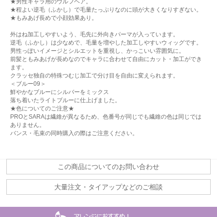
★男性キャラ用のウルフヘア。
★程よい逆毛（ふかし）で毛量たっぷりなのに頭が大きくなりすぎない。
★もみあげ長めで小顔効果あり。
外はね加工しやすいよう、毛先に外向きパーマが入っています。
逆毛（ふかし）は少なめで、毛量を増やした加工しやすいウィッグです。
男性っぽいイメージとシルエットを重視し、かっこいい雰囲気に。
前髪ともみあげが長めなのでキャラに合わせて自由にカット・加工ができ
ます。
クラッセ独自の特殊つむじ加工で分け目を自由に変えられます。
＜ブルー09＞
鮮やかなブルーにシルバーをミックス
落ち着いたライトブルーに仕上げました。
★色についてのご注意★
PROとSARAは繊維が異なるため、色番号が同じでも繊維の色は同じでは
ありません。
バンス・毛束の同時購入の際はご注意ください。
この商品についてのお問い合わせ
大量注文・タイアップなどのご相談