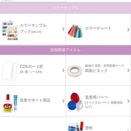
カラーサンプル
カラーサンプル
カラーチャート
ブック
(ver.10)
造形関連アイテム
超強力 造形・布用両面テープ
COSボード匠
両面ピタック
(白･黒･シール付)
造形用パーツ
造形サポート用品
(クリスタルパーツ･装飾用品
など)
塗料