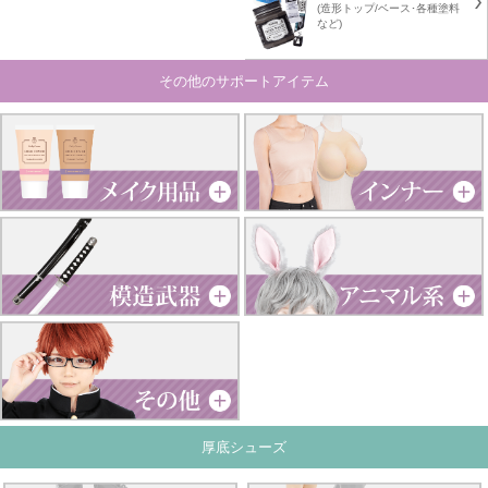
(造形トップ/ベース･各種塗料
など)
その他のサポートアイテム
厚底シューズ