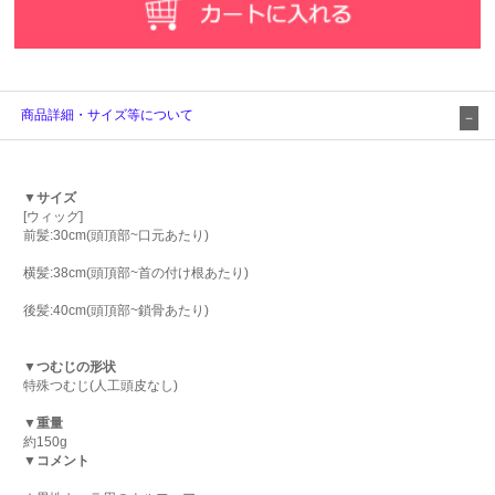
商品詳細・サイズ等について
▼サイズ
[ウィッグ]
前髪:30cm(頭頂部~口元あたり)
横髪:38cm(頭頂部~首の付け根あたり)
後髪:40cm(頭頂部~鎖骨あたり)
▼つむじの形状
特殊つむじ(人工頭皮なし)
▼重量
約150g
▼コメント