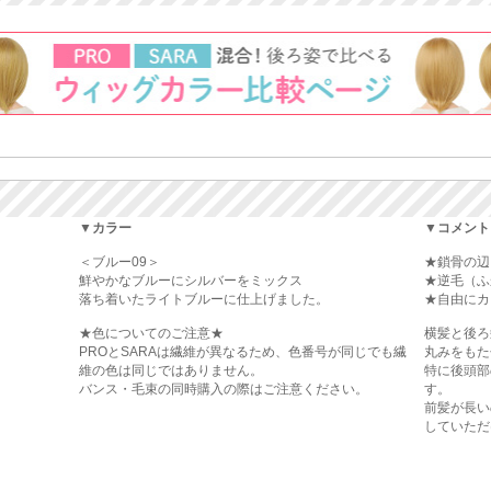
▼カラー
▼コメント
＜ブルー09＞
★鎖骨の辺
鮮やかなブルーにシルバーをミックス
★逆毛（ふ
落ち着いたライトブルーに仕上げました。
★自由にカ
★色についてのご注意★
横髪と後ろ
PROとSARAは繊維が異なるため、色番号が同じでも繊
丸みをもた
維の色は同じではありません。
特に後頭部
バンス・毛束の同時購入の際はご注意ください。
す。
前髪が長い
していただ