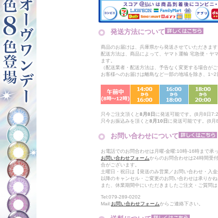
発送方法について
商品のお届けは、兵庫県から発送させていただきます
配送方法は、商品によって、ヤマト運輸 宅急便・ヤ
ます。
（配送業者・配送方法は、予告なく変更する場合がご
お客様へのお届けは離島など一部の地域を除き、1~
只今ご注文頂くと
8月8日
に発送可能です。(8月8日7:2
只今お振込みを頂くと
8月10日
に発送可能です。(8月8
お問い合わせについて
お電話でのお問合わせは月曜-金曜:10時-16時まで承
お問い合わせフォーム
からのお問合わせは24時間受
合がございます。
土曜日・祝日は【発送のみ営業／お問い合わせ・入金
以降のキャンセル・ご変更のお問い合わせは承りかね
また、休業期間中にいただきましたご注文・ご質問は
Tel:079-289-0202
Mail:
お問い合わせフォーム
からご連絡下さい。