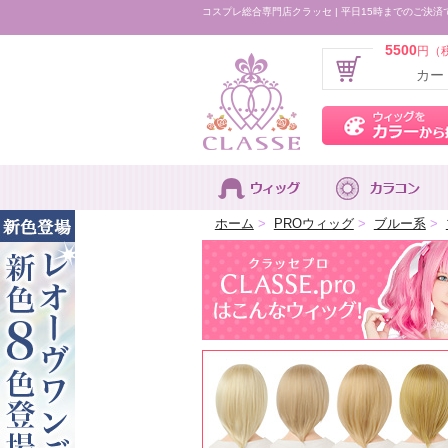
コスプレ総合専門店クラッセ | 平日15時までのご決済
5500
円（
カー
ホーム
>
PROウィッグ
>
ブルー系
>