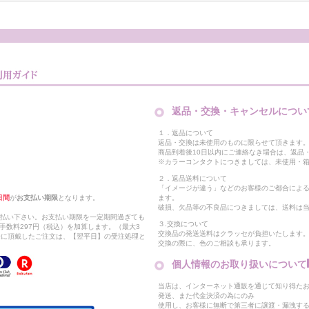
返品・交換・キャンセルについ
１．返品について
返品・交換は未使用のものに限らせて頂きます
商品到着後10日以内にご連絡なき場合は、返品
※カラーコンタクトにつきましては、未使用・箱
２．返品送料について
「イメージが違う」などのお客様のご都合によ
日間
が
お支払い期限
となります。
ます。
破損、欠品等の不良品につきましては、送料は
支払い下さい。お支払い期限を一定期間過ぎても
３.交換について
手数料297円（税込）を加算します。（最大3
交換品の発送送料はクラッセが負担いたします
以降に頂戴したご注文は、【翌平日】の受注処理と
交換の際に、色のご相談も承ります。
個人情報のお取り扱いについて
当店は、インターネット通販を通じて知り得たお
発送、また代金決済の為にのみ
使用し、お客様に無断で第三者に譲渡・漏洩す