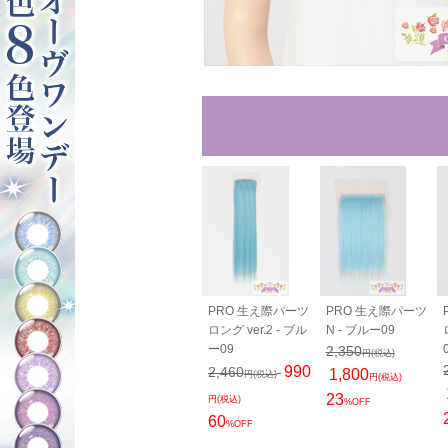
00cm - ブル
バンス80cm - ブル
PRO 生え際パーツ
PRO 生え際パーツ
ー09
ロング ver.2 - ブル
N - ブルー09
0
2,050
ー09
2,350
円(税込)
円(税込)
円(税込)
990
2,460
1,800
円(税込)
円(税込)
23
円(税込)
%OFF
60
%OFF