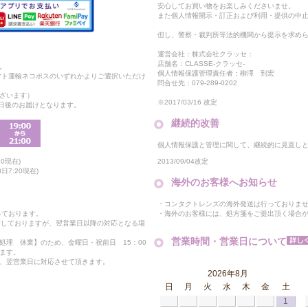
安心してお買い物をお楽しみくださいませ。
また個人情報開示・訂正および利用・提供の中
但し、警察・裁判所等法的機関から提示を求め
運営会社：株式会社クラッセ：
店舗名：CLASSE-クラッセ-
。
個人情報保護管理責任者：柳澤 到宏
マト運輸ネコポスのいずれかよりご選択いただけ
問合せ先：079-289-0202
ざいます）
※2017/03/16 改定
2日後のお届けとなります。
継続的改善
個人情報保護と管理に関して、継続的に見直し
2013/09/04改定
0現在)
日7:20現在)
海外のお客様へお知らせ
・コンタクトレンズの海外発送は行っておりま
・海外のお客様には、処方箋をご提出頂く場合
っております。
付しておりますが、翌営業日以降の対応となる場
営業時間・営業日について
処理 休業】のため、金曜日・祝前日 15：00
ます。
、翌営業日に対応させて頂きます。
2026年8月
日
月
火
水
木
金
土
1