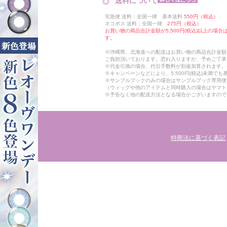
送料について
宅急便 送料：全国一律 基本送料
550円（税込）
ネコポス 送料：全国一律
275円（税込）
お買い物の商品合計金額が5,500円(税込)以上の場
す。
※沖縄県、北海道への配送はお買い物の商品合計金額に
ご負担頂いております。恐れ入りますが、予めご了承
※代金引換の場合、代引手数料が別途加算されます。
※キャンペーンなどにより、5,500円(税込)未満で
※サンプルブックのみの場合はサンプルブック専用便
（ウィッグや他のアイテムと同時購入の場合はヤマト
※予告なく他の配送方法となる場合がございますので
特商法に基づく表記