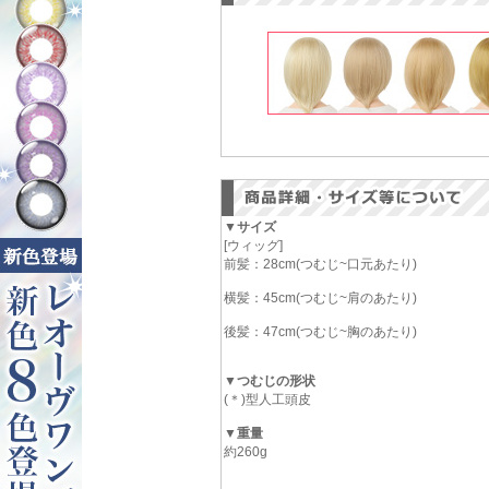
▼サイズ
[ウィッグ]
前髪：28cm(つむじ~口元あたり)
横髪：45cm(つむじ~肩のあたり)
後髪：47cm(つむじ~胸のあたり)
▼つむじの形状
(＊)型人工頭皮
▼重量
約260g