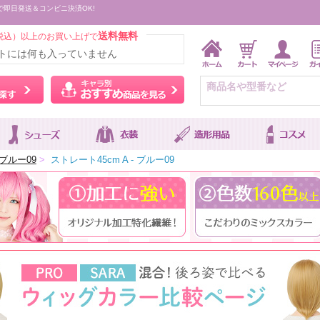
で即日発送＆コンビニ決済OK!
送料無料
税込）以上のお買い上げで
トには何も入っていません
ウィッグをカラーから探す
キャラ別おすすめ商品を
ブルー09
>
ストレート45cm A - ブルー09