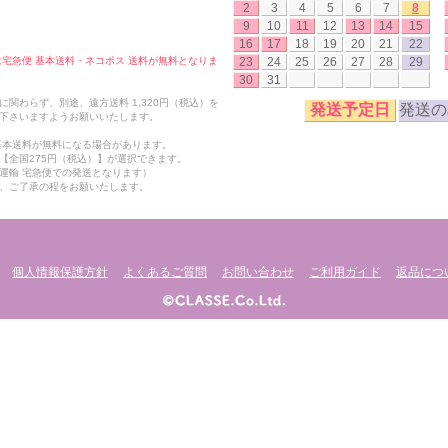
2
3
4
5
6
7
8
9
10
11
12
13
14
15
16
17
18
19
20
21
22
23
24
25
26
27
28
29
合は宅急便 基本送料・ネコポス 送料が無料となりま
30
31
関わらず、別途、遠方送料 1,320円（税込）を
発送予定日
発送の
下さいますようお願いいたします。
も基本送料が無料になる場合があります。
【全国275円（税込）】が選択できます。
運輸 宅急便での発送となります）
、ご了承の程をお願いたします。
個人情報保護方針
よくあるご質問
お問い合わせ
ご利用ガイド
返品につ