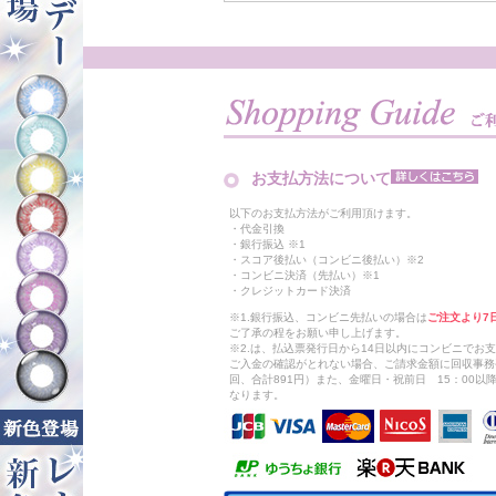
お支払方法について
以下のお支払方法がご利用頂けます。
・代金引換
・銀行振込 ※1
・スコア後払い（コンビニ後払い）※2
・コンビニ決済（先払い）※1
・クレジットカード決済
※1.銀行振込、コンビニ先払いの場合は
ご注文より7
ご了承の程をお願い申し上げます。
※2.は、払込票発行日から14日以内にコンビニでお
ご入金の確認がとれない場合、ご請求金額に回収事務
回、合計891円）また、金曜日・祝前日 15：00
なります。