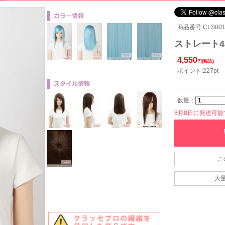
商品番号:CLS001-
ストレート45
4,550
円(税込)
ポイント:227pt
数量：
8月8日に発送可能です
こ
大