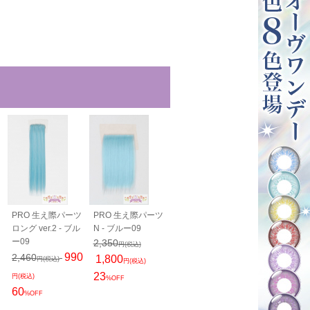
PRO 生え際パーツ
PRO 生え際パーツ
PRO 生え際パーツ
毛束60cm - 
ロング ver.2 - ブル
N - ブルー09
ロング N - ブルー
09
ー09
09
1,200
2,350
円(税込)
円(税込)
2,460
990
2,460
1,800
円(税込)
円(税込)
円(税込)
1,900
23
円(税込)
円(税込)
%OFF
23
60
%OFF
%OFF