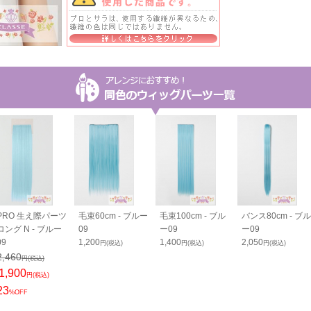
PRO 生え際パーツ
毛束60cm - ブルー
毛束100cm - ブル
バンス80cm - ブル
ロング N - ブルー
09
ー09
ー09
09
1,200
1,400
2,050
円(税込)
円(税込)
円(税込)
2,460
円(税込)
1,900
円(税込)
23
%OFF