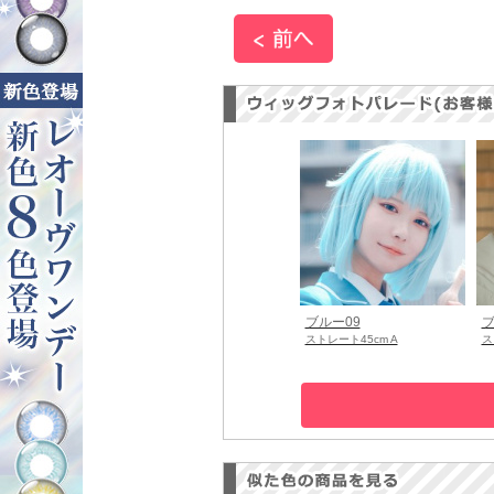
ブルー09
ブ
ストレート45cm A
ス