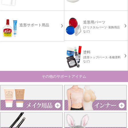
造形用パーツ
造形サポート用品
(クリスタルパーツ･装飾用品
など)
塗料
(造形トップ/ベース･各種塗料
など)
その他のサポートアイテム