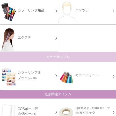
カラーリング用品
ハゲヅラ
エクステ
カラーサンプル
カラーサンプル
カラーチャート
ブック
(ver.10)
造形関連アイテム
超強力 造形・布用両面テープ
COSボード匠
両面ピタック
(白･黒･シール付)