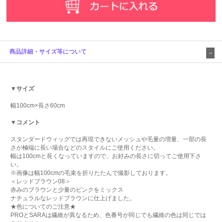
商品詳細・サイズ等について
▼サイズ
幅100cm×長さ60cm
▼コメント
スタンダードウィッグでは再現できないメッシュや毛量の増量、一部の長
さが極端に長い場合などのスタイルにご使用ください。
幅は100cmと長くなっていますので、お好みの長さに切ってご使用下さ
い。
※画像は幅100cmの毛束を折りたたんで撮影しております。
＜レッドブラウン08＞
赤みのブラウンと少量のピンクをミックス
ナチュラルなレッドブラウンに仕上げました。
★色についてのご注意★
PROとSARAは繊維が異なるため、色番号が同じでも繊維の色は同じでは