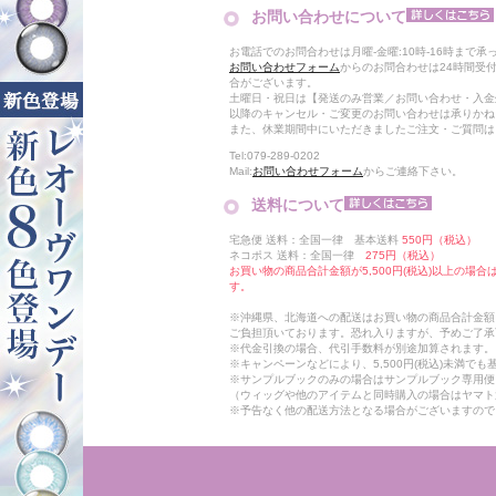
お問い合わせについて
お電話でのお問合わせは月曜-金曜:10時-16時まで承
お問い合わせフォーム
からのお問合わせは24時間受
合がございます。
土曜日・祝日は【発送のみ営業／お問い合わせ・入金
以降のキャンセル・ご変更のお問い合わせは承りかね
また、休業期間中にいただきましたご注文・ご質問は
Tel:079-289-0202
Mail:
お問い合わせフォーム
からご連絡下さい。
送料について
宅急便 送料：全国一律 基本送料
550円（税込）
ネコポス 送料：全国一律
275円（税込）
お買い物の商品合計金額が5,500円(税込)以上の場
す。
※沖縄県、北海道への配送はお買い物の商品合計金額に
ご負担頂いております。恐れ入りますが、予めご了承
※代金引換の場合、代引手数料が別途加算されます。
※キャンペーンなどにより、5,500円(税込)未満で
※サンプルブックのみの場合はサンプルブック専用便
（ウィッグや他のアイテムと同時購入の場合はヤマト
※予告なく他の配送方法となる場合がございますので