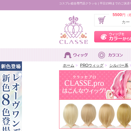
コスプレ総合専門店クラッセ | 平日15時までのご決済
5500
円（
カー
ホーム
>
PROウィッグ
>
シルバー系