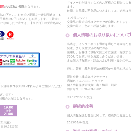
「イメージが違う」などのお客様のご都合によ
日間
が
お支払い期限
となります。
ます。
破損、欠品等の不良品につきましては、送料は
支払い下さい。お支払い期限を一定期間過ぎても
３.交換について
手数料297円（税込）を加算します。（最大3
交換品の発送送料はクラッセが負担いたします
以降に頂戴したご注文は、【翌平日】の受注処理と
交換の際に、色のご相談も承ります。
個人情報のお取り扱いについて
当店は、インターネット通販を通じて知り得たお
発送、また代金決済の為にのみ
使用し、お客様に無断で第三者に譲渡・漏洩す
安心してお買い物をお楽しみくださいませ。
また個人情報開示・訂正および利用・提供の中
但し、警察・裁判所等法的機関から提示を求め
運営会社：株式会社クラッセ：
店舗名：CLASSE-クラッセ-
。
個人情報保護管理責任者：柳澤 到宏
マト運輸ネコポスのいずれかよりご選択いただけ
問合せ先：079-289-0202
ざいます）
※2017/03/16 改定
2日後のお届けとなります。
継続的改善
個人情報保護と管理に関して、継続的に見直し
2013/09/04改定
21現在)
10:21現在)