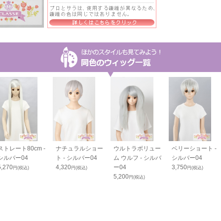
ストレート80cm -
ナチュラルショー
ウルトラボリュー
ベリーショート -
シルバー04
ト - シルバー04
ム ウルフ - シルバ
シルバー04
5,270
4,320
ー04
3,750
円(税込)
円(税込)
円(税込)
5,200
円(税込)