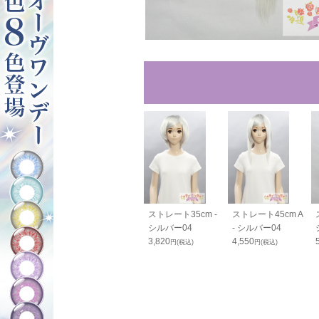
ックオールバ
ツインテールベー
ストレート35cm -
ストレート45cm A
 分け目 ロング
ス - シルバー04
シルバー04
- シルバー04
ルバー04
4,730
3,820
4,550
円(税込)
円(税込)
円(税込)
500
円(税込)
80
円(税込)
OFF