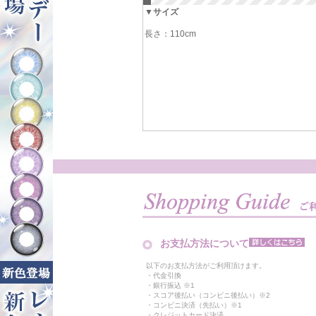
▼サイズ
長さ：110cm
お支払方法について
以下のお支払方法がご利用頂けます。
・代金引換
・銀行振込 ※1
・スコア後払い（コンビニ後払い）※2
・コンビニ決済（先払い）※1
・クレジットカード決済