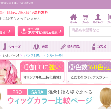
で即日発送＆コンビニ決済OK!
送料無料
税込）以上のお買い上げで
トには何も入っていません
ウィッグをカラーから探す
キャラ別おすすめ商品を
>
シルバー04
>
バンス110cm - シルバー04