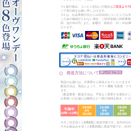
※1.銀行振込、コンビニ先払いの場合は
ご注文より7
ご了承の程をお願い申し上げます。
※2.は、払込票発行日から14日以内にコンビニでお
ご入金の確認がとれない場合、ご請求金額に回収事務
回、合計891円）また、金曜日・祝前日 15：00
なります。
発送方法について
商品のお届けは、兵庫県から発送させていただきます
配送方法は、商品によって、ヤマト運輸 宅急便・ヤ
ます。
（配送業者・配送方法は、予告なく変更する場合がご
お客様へのお届けは離島など一部の地域を除き、1~
只今ご注文頂くと
8月8日
に発送可能です。(8月8日10:
只今お振込みを頂くと
8月10日
に発送可能です。(8月8日