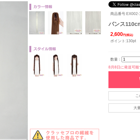
商品番号:EX002-1
バンス110c
2,600
円(税込)
ポイント:130pt
数量：
8月8日に発送可能です
こ
大