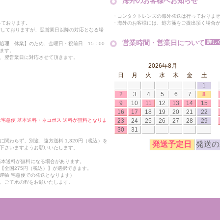
海外のお客様へお知らせ
・コンタクトレンズの海外発送は行っておりま
・海外のお客様には、処方箋をご提出頂く場合
っております。
付しておりますが、翌営業日以降の対応となる場
営業時間・営業日について
処理 休業】のため、金曜日・祝前日 15：00
ます。
、翌営業日に対応させて頂きます。
2026年8月
日
月
火
水
木
金
土
1
2
3
4
5
6
7
8
9
10
11
12
13
14
15
16
17
18
19
20
21
22
23
24
25
26
27
28
29
合は宅急便 基本送料・ネコポス 送料が無料となりま
30
31
関わらず、別途、遠方送料 1,320円（税込）を
発送予定日
発送の
下さいますようお願いいたします。
も基本送料が無料になる場合があります。
【全国275円（税込）】が選択できます。
運輸 宅急便での発送となります）
、ご了承の程をお願いたします。