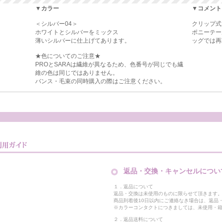
▼カラー
▼コメント
＜シルバー04＞
クリップ式
ホワイトとシルバーをミックス
ポニーテー
薄いシルバーに仕上げてあります。
ッグでは再
★色についてのご注意★
PROとSARAは繊維が異なるため、色番号が同じでも繊
維の色は同じではありません。
バンス・毛束の同時購入の際はご注意ください。
返品・交換・キャンセルについ
１．返品について
返品・交換は未使用のものに限らせて頂きます
商品到着後10日以内にご連絡なき場合は、返品
※カラーコンタクトにつきましては、未使用・箱
２．返品送料について