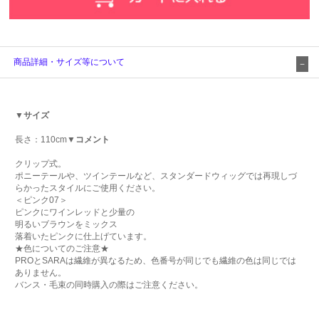
商品詳細・サイズ等について
▼サイズ
長さ：110cm
▼コメント
クリップ式。
ポニーテールや、ツインテールなど、スタンダードウィッグでは再現しづ
らかったスタイルにご使用ください。
＜ピンク07＞
ピンクにワインレッドと少量の
明るいブラウンをミックス
落着いたピンクに仕上げています。
★色についてのご注意★
PROとSARAは繊維が異なるため、色番号が同じでも繊維の色は同じでは
ありません。
バンス・毛束の同時購入の際はご注意ください。