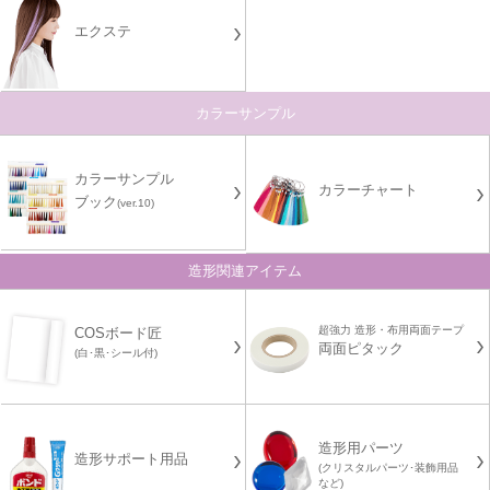
エクステ
カラーサンプル
カラーサンプル
カラーチャート
ブック
(ver.10)
造形関連アイテム
超強力 造形・布用両面テープ
COSボード匠
両面ピタック
(白･黒･シール付)
造形用パーツ
造形サポート用品
(クリスタルパーツ･装飾用品
など)