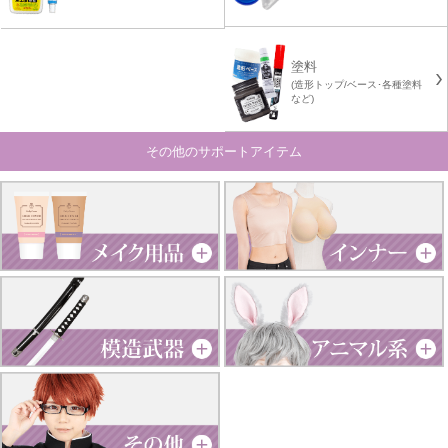
塗料
(造形トップ/ベース･各種塗料
など)
その他のサポートアイテム