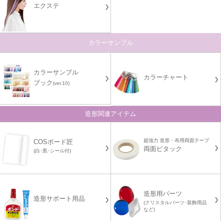
エクステ
カラーサンプル
カラーサンプル
カラーチャート
ブック
(ver.10)
造形関連アイテム
超強力 造形・布用両面テープ
COSボード匠
両面ピタック
(白･黒･シール付)
造形用パーツ
造形サポート用品
(クリスタルパーツ･装飾用品
など)