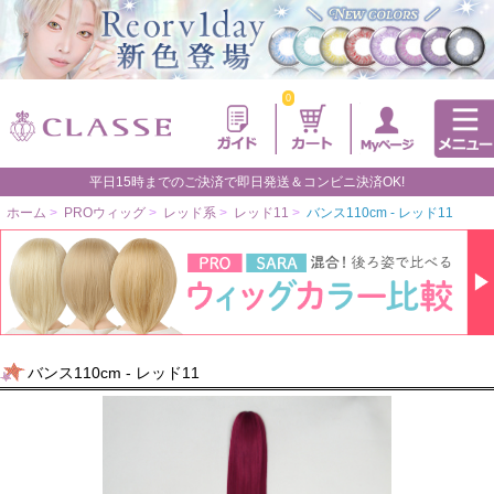
0
平日15時までのご決済で即日発送＆コンビニ決済OK!
ホーム
>
PROウィッグ
>
レッド系
>
レッド11
>
バンス110cm - レッド11
バンス110cm - レッド11