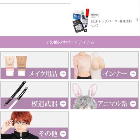
塗料
(造形トップ/ベース･各種塗料
など)
その他のサポートアイテム