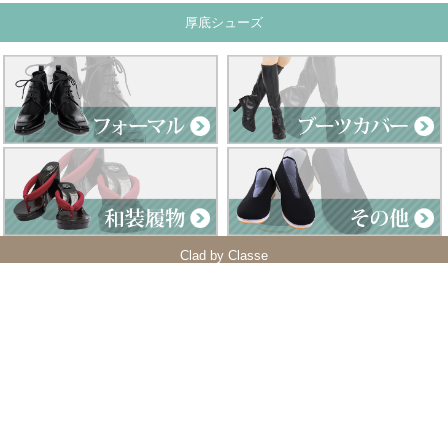
厚底シューズ
Clad by Classe