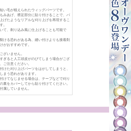
短い毛が植えられたウィッグパーツです。
もみあげ、襟足部分に貼り付けることで、バ
上げたようなリアルな刈り上げを再現するこ
す。
いて、剃り込み風に仕上げることも可能で
裂ける恐れがある為、縫い付けよりも接着剤
けがおすすめです。
ございません。
すぎると人工頭皮がのびてしまう場合がござ
、ご注意ください。
付けた刈り上げパーツをはがしてしまうと、
しまう恐れがあります。
付けてなじませる場合は、テープなどで刈り
の裏をカバーしてから貼り付けてください。
付属していません。