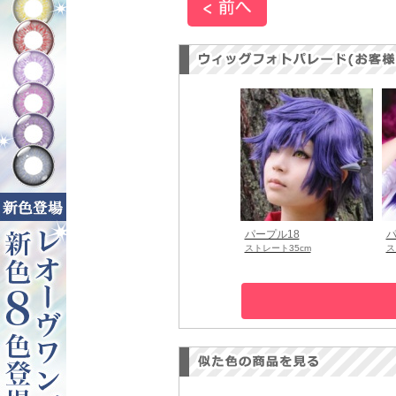
パープル18
パ
ストレート35cm
ス