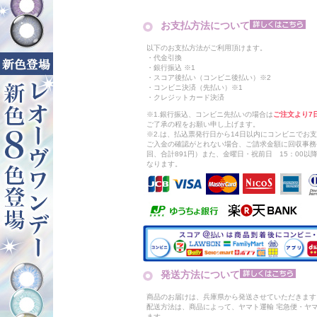
お支払方法について
以下のお支払方法がご利用頂けます。
・代金引換
・銀行振込 ※1
・スコア後払い（コンビニ後払い）※2
・コンビニ決済（先払い）※1
・クレジットカード決済
※1.銀行振込、コンビニ先払いの場合は
ご注文より7
ご了承の程をお願い申し上げます。
※2.は、払込票発行日から14日以内にコンビニでお
ご入金の確認がとれない場合、ご請求金額に回収事務
回、合計891円）また、金曜日・祝前日 15：00
なります。
発送方法について
商品のお届けは、兵庫県から発送させていただきます
配送方法は、商品によって、ヤマト運輸 宅急便・ヤ
ます。