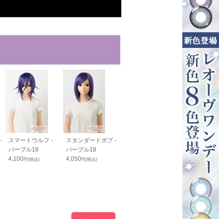
-
スマートウルフ -
スタンダードボブ -
ワイルドウルフ -
カールヘア - 
パープル18
パープル18
パープル18
プル18
4,100
4,050
4,200
5,550
円(税込)
円(税込)
円(税込)
円(税込)