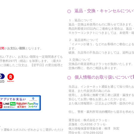
返品・交換・キャンセルについ
１．返品について
返品・交換は未使用のものに限らせて頂きます
商品到着後10日以内にご連絡なき場合は、返品
※カラーコンタクトにつきましては、未使用・箱
２．返品送料について
「イメージが違う」などのお客様のご都合によ
日間
が
お支払い期限
となります。
ます。
破損、欠品等の不良品につきましては、送料は
支払い下さい。お支払い期限を一定期間過ぎても
３.交換について
手数料297円（税込）を加算します。（最大3
交換品の発送送料はクラッセが負担いたします
以降に頂戴したご注文は、【翌平日】の受注処理と
交換の際に、色のご相談も承ります。
個人情報のお取り扱いについて
当店は、インターネット通販を通じて知り得たお
発送、また代金決済の為にのみ
使用し、お客様に無断で第三者に譲渡・漏洩す
安心してお買い物をお楽しみくださいませ。
また個人情報開示・訂正および利用・提供の中
但し、警察・裁判所等法的機関から提示を求め
運営会社：株式会社クラッセ：
店舗名：CLASSE-クラッセ-
。
個人情報保護管理責任者：柳澤 到宏
マト運輸ネコポスのいずれかよりご選択いただけ
問合せ先：079-289-0202