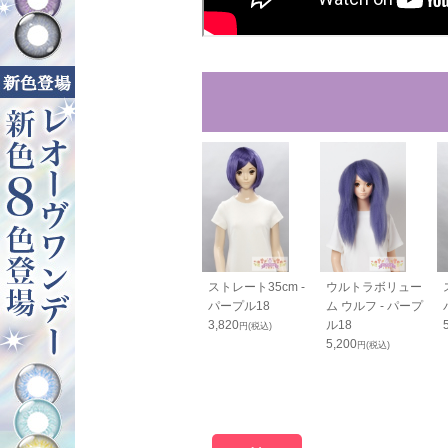
00cm - パー
仕上げ用毛束50cm
ストレート35cm -
ウルトラボリュー
18
- パープル18
パープル18
ム ウルフ - パープ
0
1,750
3,820
ル18
円(税込)
円(税込)
円(税込)
5,200
円(税込)