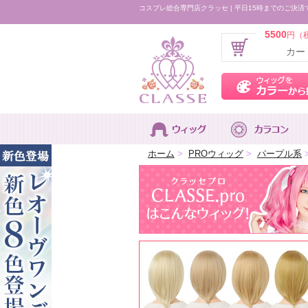
コスプレ総合専門店クラッセ | 平日15時までのご決済
5500
円（
カー
ホーム
>
PROウィッグ
>
パープル系