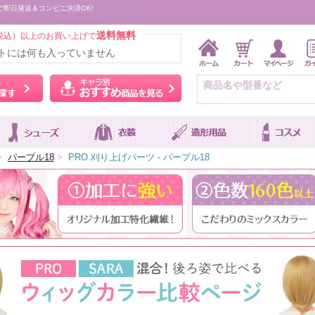
で即日発送＆コンビニ決済OK!
送料無料
税込）以上のお買い上げで
トには何も入っていません
ウィッグをカラーから探す
キャラ別おすすめ商品を
>
パープル18
>
PRO 刈り上げパーツ - パープル18