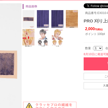
商品番号:EX010-
PRO 刈り上
2,000
円(税込)
ポイント:100pt
数量：
在
8月10日に発送可能で
こ
大