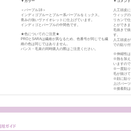
▼カラー
▼コメント
＜パープル18＞
人工頭皮に
インディゴブルーとブルー系パープルをミックス。
ウィッグの
青みの強いヴァイオレットに仕上げています。
リカンで仕
インディゴとパープルの中間色です。
とができま
毛抜きで抜
★色についてのご注意★
す。
PROとSARAは繊維が異なるため、色番号が同じでも繊
人工頭皮が
維の色は同じではありません。
での貼り付
バンス・毛束の同時購入の際はご注意ください。
※伸縮性は
※熱を加え
いますので
※一度貼り
毛が抜けて
※顔に貼り
上げパーツ
※接着剤は