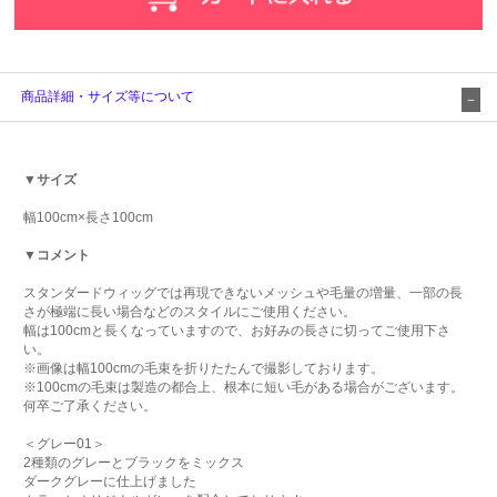
商品詳細・サイズ等について
▼サイズ
幅100cm×長さ100cm
▼コメント
スタンダードウィッグでは再現できないメッシュや毛量の増量、一部の長
さが極端に長い場合などのスタイルにご使用ください。
幅は100cmと長くなっていますので、お好みの長さに切ってご使用下さ
い。
※画像は幅100cmの毛束を折りたたんで撮影しております。
※100cmの毛束は製造の都合上、根本に短い毛がある場合がございます。
何卒ご了承ください。
＜グレー01＞
2種類のグレーとブラックをミックス
ダークグレーに仕上げました