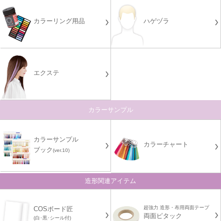
カラーリング用品
ハゲヅラ
エクステ
カラーサンプル
カラーサンプル
カラーチャート
ブック
(ver.10)
造形関連アイテム
超強力 造形・布用両面テープ
COSボード匠
両面ピタック
(白･黒･シール付)