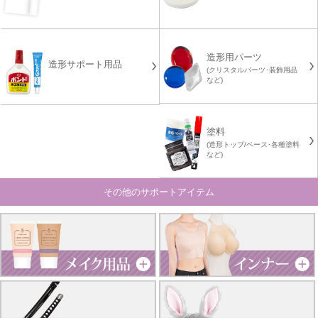
造形用パーツ
造形サポート用品
(クリスタルパーツ･装飾用品
など)
塗料
(造形トップ/ベース･各種塗料
など)
その他のサポートアイテム