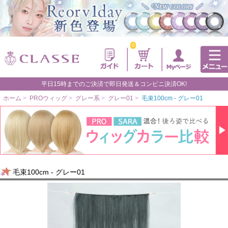
0
平日15時までのご決済で即日発送＆コンビニ決済OK!
ホーム
>
PROウィッグ
>
グレー系
>
グレー01
>
毛束100cm - グレー01
毛束100cm - グレー01