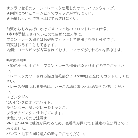
★クラッセ初のフロントレースを使用したオールバックウィッグ。
★内側についたコームピンでウィッグがずれにくい。
★毛量しっかりで立ち上げても透けにくい。
前髪からもみあげにかけてメッシュ地のフロントレース仕様。
1本1本手植えされているので自然な生え際に。
フロントレース部分はお好みでカットして使用する事も可能です。
前髪はおろすこともできます。
内側にコームピンが内蔵されており、ウィッグがずれるのを防ぎます。
■注意事項■
・染色を行いますと、フロントレース部分が染まりますのでご注意下さ
い。
・レースをカットされる際は植毛部分より5mmほど空けてカットしてくだ
さい。
・レースがほつれる場合は、レースの縁にほつれ止め等をご使用くださ
い。
＜ピンク13＞
淡いピンクにオフホワイト、
ラベンダー、淡いグレーをミックス。
プラチナピンクに仕上げています。
★色についてのご注意★
PROとSARAは繊維が異なるため、色番号が同じでも繊維の色は同じでは
ありません。
バンス・毛束の同時購入の際はご注意ください。