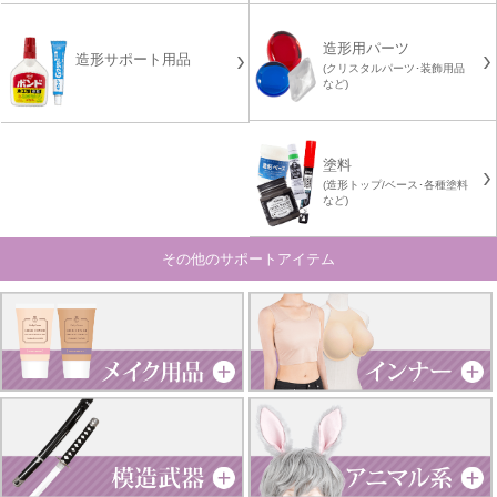
造形用パーツ
造形サポート用品
(クリスタルパーツ･装飾用品
など)
塗料
(造形トップ/ベース･各種塗料
など)
その他のサポートアイテム