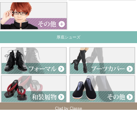
厚底シューズ
Clad by Classe