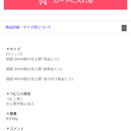
商品詳細・サイズ等について
▼サイズ
[ウィッグ]
前髪:20cm(額の生え際~顎あたり)
横髪:34cm(額の生え際~鎖骨あたり)
後髪:48cm(額の生え際~首の付け根あたり)
▼つむじの形状
つむじ無し
生え際手植え加工
▼重量
約190g
▼コメント