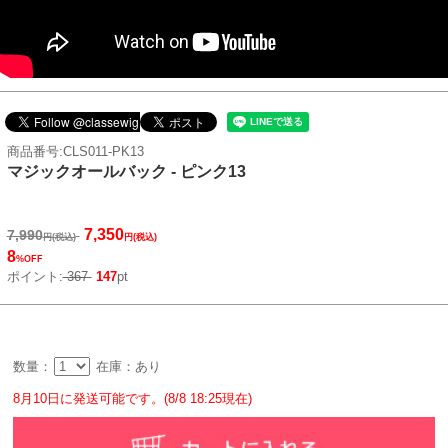
商品番号:CLS011-PK13
マジックオールバック - ピンク13
7,350
7,990
円(税込)
円(税込)
8
%OFF
ポイント:
367
147
pt
数量：
在庫：あり
8月10日に発送可能です。(8/8 18:25現在)