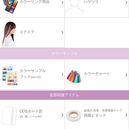
カラーリング用品
ハゲヅラ
エクステ
カラーサンプル
カラーサンプル
カラーチャート
ブック
(ver.10)
造形関連アイテム
超強力 造形・布用両面テープ
COSボード匠
両面ピタック
(白･黒･シール付)