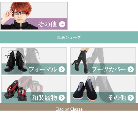
厚底シューズ
Clad by Classe