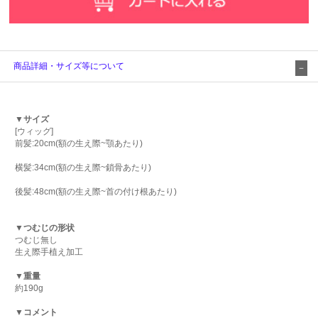
商品詳細・サイズ等について
▼サイズ
[ウィッグ]
前髪:20cm(額の生え際~顎あたり)
横髪:34cm(額の生え際~鎖骨あたり)
後髪:48cm(額の生え際~首の付け根あたり)
▼つむじの形状
つむじ無し
生え際手植え加工
▼重量
約190g
▼コメント