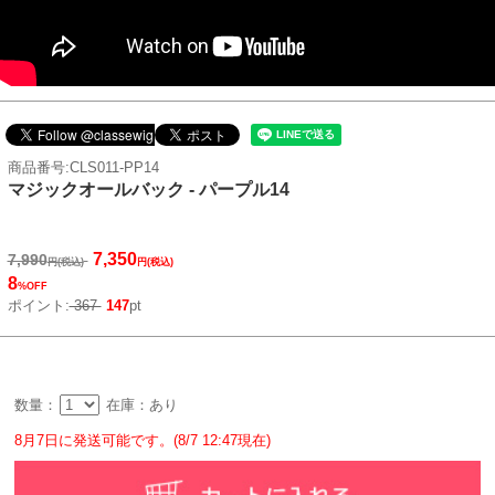
商品番号:CLS011-PP14
マジックオールバック - パープル14
7,350
7,990
円(税込)
円(税込)
8
%OFF
ポイント:
367
147
pt
数量：
在庫：あり
8月7日に発送可能です。(8/7 12:47現在)