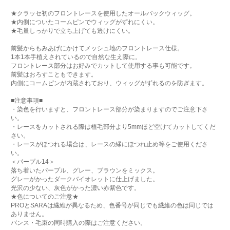
★クラッセ初のフロントレースを使用したオールバックウィッグ。
★内側についたコームピンでウィッグがずれにくい。
★毛量しっかりで立ち上げても透けにくい。
前髪からもみあげにかけてメッシュ地のフロントレース仕様。
1本1本手植えされているので自然な生え際に。
フロントレース部分はお好みでカットして使用する事も可能です。
前髪はおろすこともできます。
内側にコームピンが内蔵されており、ウィッグがずれるのを防ぎます。
■注意事項■
・染色を行いますと、フロントレース部分が染まりますのでご注意下さ
い。
・レースをカットされる際は植毛部分より5mmほど空けてカットしてくだ
さい。
・レースがほつれる場合は、レースの縁にほつれ止め等をご使用くださ
い。
＜パープル14＞
落ち着いたパープル、グレー、ブラウンをミックス。
グレーがかったダークバイオレットに仕上げました。
光沢の少ない、灰色がかった濃い赤紫色です。
★色についてのご注意★
PROとSARAは繊維が異なるため、色番号が同じでも繊維の色は同じでは
ありません。
バンス・毛束の同時購入の際はご注意ください。