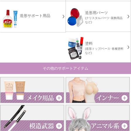
造形用パーツ
造形サポート用品
(クリスタルパーツ･装飾用品
など)
塗料
(造形トップ/ベース･各種塗料
など)
その他のサポートアイテム