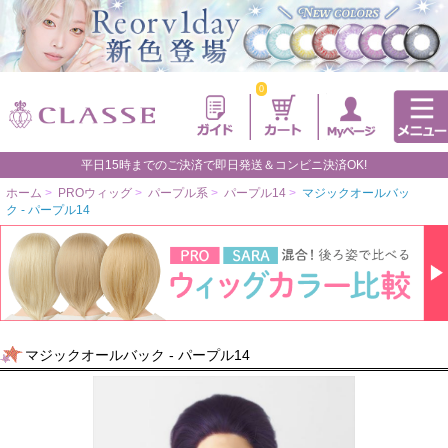
0
平日15時までのご決済で即日発送＆コンビニ決済OK!
ホーム
>
PROウィッグ
>
パープル系
>
パープル14
>
マジックオールバッ
ク - パープル14
マジックオールバック - パープル14