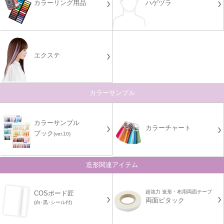
カラーリング用品
ハゲヅラ
エクステ
カラーサンプル
カラーサンプル
カラーチャート
ブック
(ver.10)
造形関連アイテム
超強力 造形・布用両面テープ
COSボード匠
両面ピタック
(白･黒･シール付)