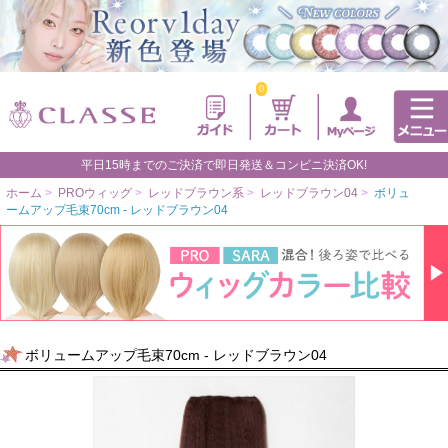
0
平日15時までのご決済で即日発送＆コンビニ決済OK!
ホーム
>
PROウィッグ
>
レッドブラウン系
>
レッドブラウン04
>
ボリュ
ームアップ毛束70cm - レッドブラウン04
ボリュームアップ毛束70cm - レッドブラウン04