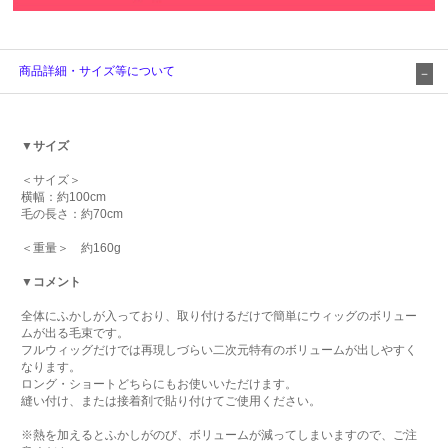
商品詳細・サイズ等について
▼サイズ
＜サイズ＞
横幅：約100cm
毛の長さ：約70cm
＜重量＞ 約160g
▼コメント
全体にふかしが入っており、取り付けるだけで簡単にウィッグのボリュー
ムが出る毛束です。
フルウィッグだけでは再現しづらい二次元特有のボリュームが出しやすく
なります。
ロング・ショートどちらにもお使いいただけます。
縫い付け、または接着剤で貼り付けてご使用ください。
※熱を加えるとふかしがのび、ボリュームが減ってしまいますので、ご注