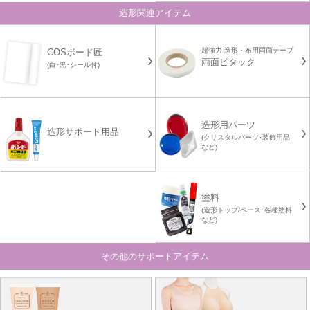
造形関連アイテム
超強力 造形・布用両面テープ
COSボード匠
両面ピタック
(白･黒･シール付)
造形用パーツ
造形サポート用品
(クリスタルパーツ･装飾用品
など)
塗料
(造形トップ/ベース･各種塗料
など)
その他のサポートアイテム