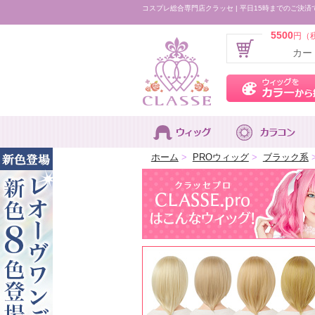
コスプレ総合専門店クラッセ | 平日15時までのご決済
5500
円（
カー
ホーム
>
PROウィッグ
>
ブラック系