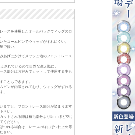
レースを使用したオールバックウィッグのロ
。
いたコームピンでウィッグがずれにくい。
量で軽い。
みあげにかけてメッシュ地のフロントレース
植えされているので自然な生え際に。
ース部分はお好みでカットして使用する事も
すこともできます。
ムピンが内蔵されており、ウィッグがずれる
す。
■
いますと、フロントレース部分が染まります
下さい。
カットされる際は植毛部分より5mmほど空け
てください。
ほつれる場合は、レースの縁にほつれ止め等
ださい。