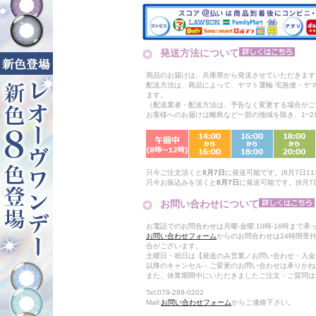
発送方法について
商品のお届けは、兵庫県から発送させていただきます
配送方法は、商品によって、ヤマト運輸 宅急便・ヤ
ます。
（配送業者・配送方法は、予告なく変更する場合がご
お客様へのお届けは離島など一部の地域を除き、1~
只今ご注文頂くと
8月7日
に発送可能です。(8月7日11:
只今お振込みを頂くと
8月7日
に発送可能です。(8月7日
お問い合わせについて
お電話でのお問合わせは月曜-金曜:10時-16時まで承
お問い合わせフォーム
からのお問合わせは24時間受
合がございます。
土曜日・祝日は【発送のみ営業／お問い合わせ・入金
以降のキャンセル・ご変更のお問い合わせは承りかね
また、休業期間中にいただきましたご注文・ご質問は
Tel:079-289-0202
Mail:
お問い合わせフォーム
からご連絡下さい。