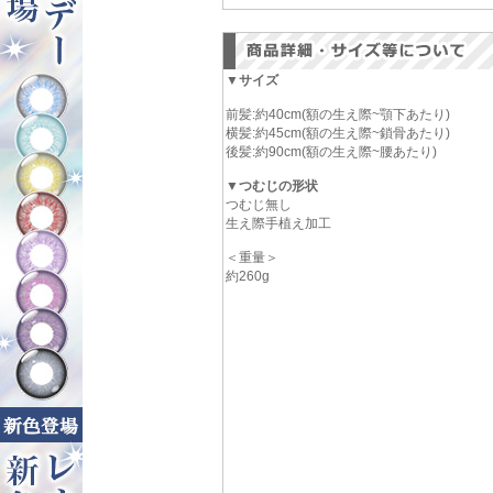
▼サイズ
前髪:約40cm(額の生え際~顎下あたり)
横髪:約45cm(額の生え際~鎖骨あたり)
後髪:約90cm(額の生え際~腰あたり)
▼つむじの形状
つむじ無し
生え際手植え加工
＜重量＞
約260g