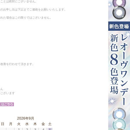
ることは絶対にございません。
止のお申し出は下記までご連絡をお願いいたします。
られた場合はこの限りではございません。
と改善を行わせて頂きます。
せん
がございます
2026年9月
日
月
火
水
木
金
土
1
2
3
4
5