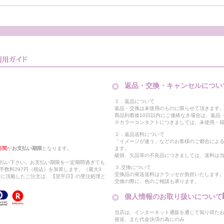
返品・交換・キャンセルについ
１．返品について
返品・交換は未使用のものに限らせて頂きます
商品到着後10日以内にご連絡なき場合は、返品
※カラーコンタクトにつきましては、未使用・箱
２．返品送料について
「イメージが違う」などのお客様のご都合によ
日間
が
お支払い期限
となります。
ます。
破損、欠品等の不良品につきましては、送料は
支払い下さい。お支払い期限を一定期間過ぎても
３.交換について
手数料297円（税込）を加算します。（最大3
交換品の発送送料はクラッセが負担いたします
以降に頂戴したご注文は、【翌平日】の受注処理と
交換の際に、色のご相談も承ります。
個人情報のお取り扱いについて
当店は、インターネット通販を通じて知り得たお
発送、また代金決済の為にのみ