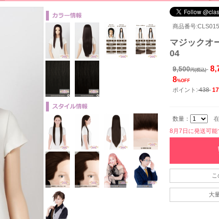
商品番号:CLS015
マジックオー
04
8,
9,500
円(税込)
8
%OFF
ポイント:
438
17
数量：
在
8月7日に発送可能です
こ
大