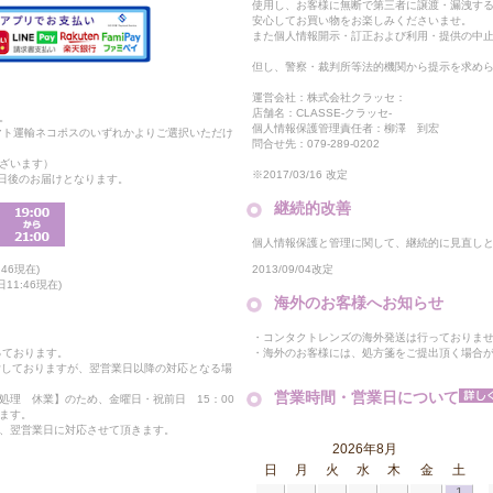
使用し、お客様に無断で第三者に譲渡・漏洩す
安心してお買い物をお楽しみくださいませ。
また個人情報開示・訂正および利用・提供の中
但し、警察・裁判所等法的機関から提示を求め
運営会社：株式会社クラッセ：
店舗名：CLASSE-クラッセ-
。
個人情報保護管理責任者：柳澤 到宏
マト運輸ネコポスのいずれかよりご選択いただけ
問合せ先：079-289-0202
ざいます）
※2017/03/16 改定
2日後のお届けとなります。
継続的改善
個人情報保護と管理に関して、継続的に見直し
2013/09/04改定
46現在)
11:46現在)
海外のお客様へお知らせ
・コンタクトレンズの海外発送は行っておりま
・海外のお客様には、処方箋をご提出頂く場合
っております。
付しておりますが、翌営業日以降の対応となる場
営業時間・営業日について
処理 休業】のため、金曜日・祝前日 15：00
ます。
、翌営業日に対応させて頂きます。
2026年8月
日
月
火
水
木
金
土
1