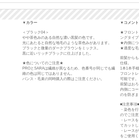
▼カラー
▼コメント
＜ブラック04＞
★フロント
やや茶色みのある自然な濃い黒髪の色です。
ングタイプ
光にあたると自然な地毛のような茶色みがあります。
★内側につ
ブラックと微量のダークブラウンをミックス。
★適度な毛
黒に近いリッチブラックに仕上げました。
前髪からも
★色についてのご注意★
仕様。
PROとSARAは繊維が異なるため、色番号が同じでも繊
1本1本手
維の色は同じではありません。
フロントレ
バンス・毛束の同時購入の際はご注意ください。
可能です。
前髪はおろ
内側にコー
のを防ぎま
■注意事項
・染色を行
のでご注意
・レースを
てカットし
・レースが
をご使用く