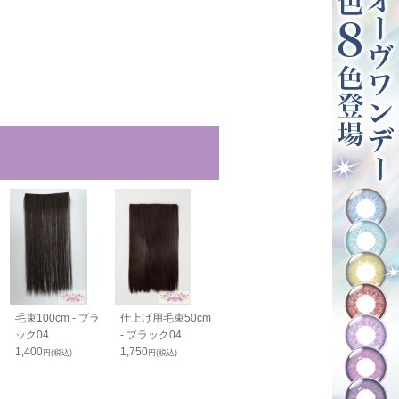
毛束100cm - ブラ
仕上げ用毛束50cm
ボリュームアップ
バンス40cm -
ック04
- ブラック04
毛束70cm - ブラッ
ック04
1,400
1,750
ク04
1,800
円(税込)
円(税込)
円(税込)
1,900
円(税込)