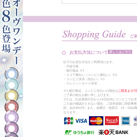
お支払方法について
以下のお支払方法がご利用頂けます。
・代金引換
・銀行振込 ※1
・スコア後払い（コンビニ後払い）※2
・コンビニ決済（先払い）※1
・クレジットカード決済
※1.銀行振込、コンビニ先払いの場合は
ご注文より7
ご了承の程をお願い申し上げます。
※2.は、払込票発行日から14日以内にコンビニでお
ご入金の確認がとれない場合、ご請求金額に回収事務
回、合計891円）また、金曜日・祝前日 15：00
なります。