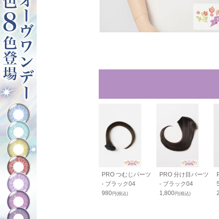
ルバンス80cm
バンス110cm - ブ
PRO つむじパーツ
PRO 分け目パーツ
ラック04
ラック04
- ブラック04
- ブラック04
0
2,600
980
1,800
円(税込)
円(税込)
円(税込)
円(税込)