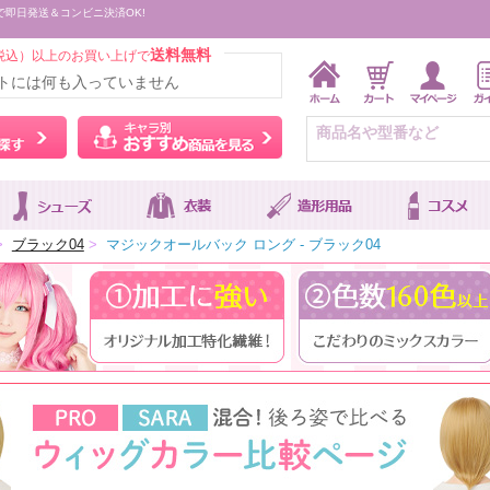
で即日発送＆コンビニ決済OK!
送料無料
税込）以上のお買い上げで
トには何も入っていません
ウィッグをカラーから探す
キャラ別おすすめ商品を
>
ブラック04
>
マジックオールバック ロング - ブラック04