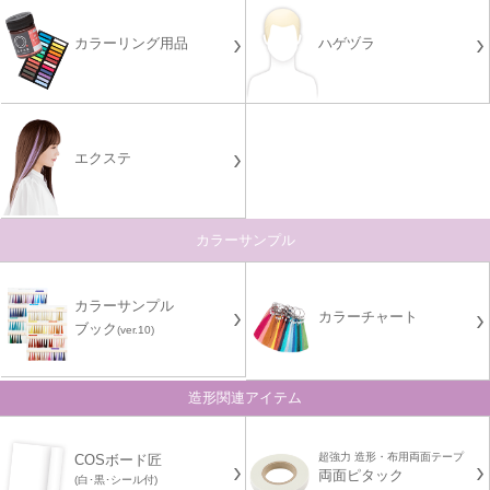
カラーリング用品
ハゲヅラ
エクステ
カラーサンプル
カラーサンプル
カラーチャート
ブック
(ver.10)
造形関連アイテム
超強力 造形・布用両面テープ
COSボード匠
両面ピタック
(白･黒･シール付)