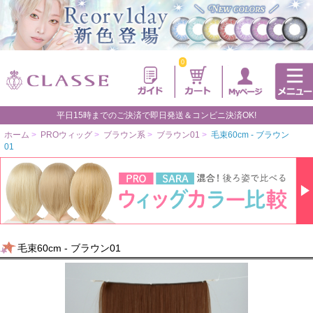
0
平日15時までのご決済で即日発送＆コンビニ決済OK!
ホーム
>
PROウィッグ
>
ブラウン系
>
ブラウン01
>
毛束60cm - ブラウン
01
毛束60cm - ブラウン01