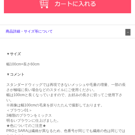
商品詳細・サイズ等について
▼サイズ
幅100cm×長さ60cm
▼コメント
スタンダードウィッグでは再現できないメッシュや毛量の増量、一部の長
さが極端に長い場合などのスタイルにご使用ください。
幅は100cmと長くなっていますので、お好みの長さに切ってご使用下さ
い。
※画像は幅100cmの毛束を折りたたんで撮影しております。
＜ブラウン01＞
3種類のブラウンをミックス
明るいブラウンに仕上げました。
★色についてのご注意★
PROとSARAは繊維が異なるため、色番号が同じでも繊維の色は同じでは