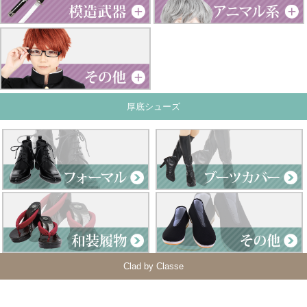
厚底シューズ
Clad by Classe