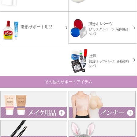
造形用パーツ
造形サポート用品
(クリスタルパーツ･装飾用品
など)
塗料
(造形トップ/ベース･各種塗料
など)
その他のサポートアイテム