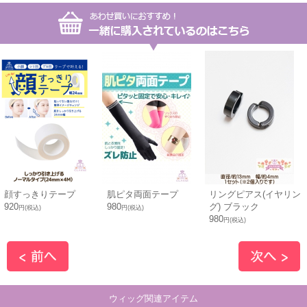
顔すっきりテープ
肌ピタ両面テープ
リングピアス(イヤリン
920
980
グ) ブラック
円(税込)
円(税込)
980
円(税込)
ウィッグ関連アイテム