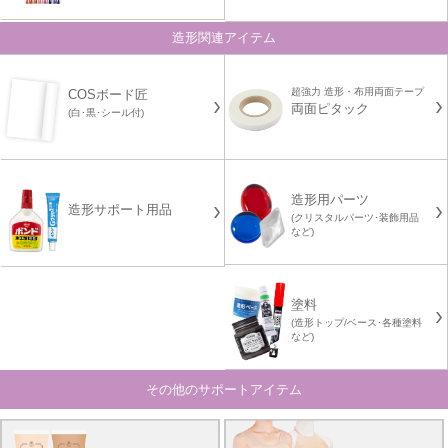
造形関連アイテム
超強力 造形・布用両面テープ
COSボード匠
両面ピタック
(白･黒･シール付)
造形用パーツ
造形サポート用品
(クリスタルパーツ･装飾用品
など)
塗料
(造形トップ/ベース･各種塗料
など)
その他のサポートアイテム