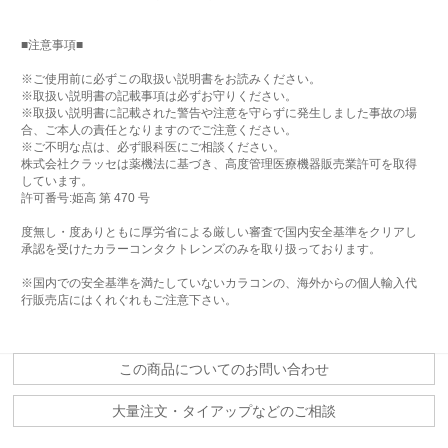
■注意事項■
※ご使用前に必ずこの取扱い説明書をお読みください。
※取扱い説明書の記載事項は必ずお守りください。
※取扱い説明書に記載された警告や注意を守らずに発生しました事故の場
合、ご本人の責任となりますのでご注意ください。
※ご不明な点は、必ず眼科医にご相談ください。
株式会社クラッセは薬機法に基づき、高度管理医療機器販売業許可を取得
しています。
許可番号:姫高 第 470 号
度無し・度ありともに厚労省による厳しい審査で国内安全基準をクリアし
承認を受けたカラーコンタクトレンズのみを取り扱っております。
※国内での安全基準を満たしていないカラコンの、海外からの個人輸入代
行販売店にはくれぐれもご注意下さい。
この商品についてのお問い合わせ
大量注文・タイアップなどのご相談