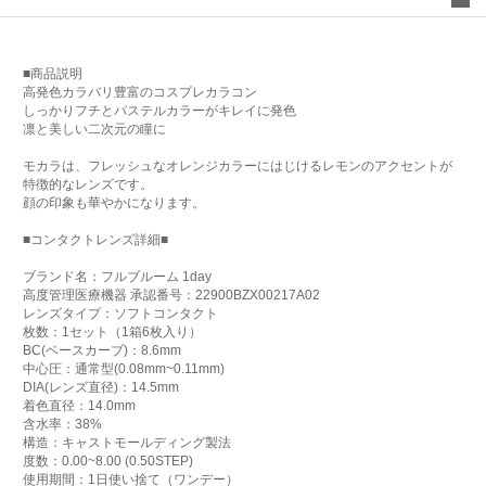
■商品説明
高発色カラバリ豊富のコスプレカラコン
しっかりフチとパステルカラーがキレイに発色
凛と美しい二次元の瞳に
モカラは、フレッシュなオレンジカラーにはじけるレモンのアクセントが
特徴的なレンズです。
顔の印象も華やかになります。
■コンタクトレンズ詳細■
ブランド名：フルブルーム 1day
高度管理医療機器 承認番号：22900BZX00217A02
レンズタイプ：ソフトコンタクト
枚数：1セット（1箱6枚入り）
BC(ベースカーブ)：8.6mm
中心圧：通常型(0.08mm~0.11mm)
DIA(レンズ直径)：14.5mm
着色直径：14.0mm
含水率：38%
構造：キャストモールディング製法
度数：0.00~8.00 (0.50STEP)
使用期間：1日使い捨て（ワンデー）