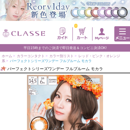
0
平日15時までのご決済で即日発送＆コンビニ決済OK!
ホーム
>
カラーコンタクト
>
カラー別リスト
>
レッド・ピンク・オレンジ
系
>
パーフェクトシリーズワンデー フルブルーム モカラ
パーフェクトシリーズワンデー フルブルーム モカラ