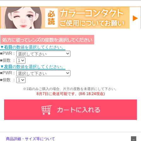
▼
右目
の数値を選択してください。
■PWR
：
■個数
：
▼
左目
の数値を選択してください。
■PWR
：
■個数
：
※1箱のみご購入の場合、片方の度数を未選択にして下さい。
8月7日に発送可能です。(8/6 18:24現在)
商品詳細・サイズ等について