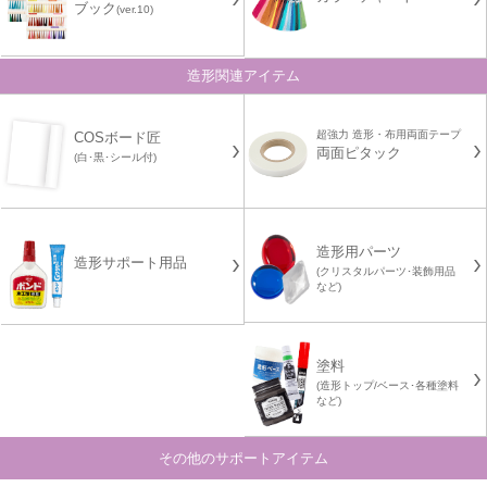
ブック
(ver.10)
造形関連アイテム
超強力 造形・布用両面テープ
COSボード匠
両面ピタック
(白･黒･シール付)
造形用パーツ
造形サポート用品
(クリスタルパーツ･装飾用品
など)
塗料
(造形トップ/ベース･各種塗料
など)
その他のサポートアイテム