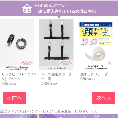
リングピアス(イヤリン
シャツ固定用ガータ
顔すっきりテープ
グ) ブラック
ー 黒
920
円(税込)
980
1,400
円(税込)
円(税込)