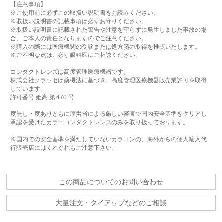
【注意事項】
※ご使用前に必ずこの取扱い説明書をお読みください。
※取扱い説明書の記載事項は必ずお守りください。
※取扱い説明書に記載された警告や注意を守らずに発生しました事故の場
合、ご本人の責任となりますのでご注意ください。
※購入の際には医療機関の受診または処方箋の取得を推奨いたします。
※ご不明な点は、必ず眼科医にご相談ください。
コンタクトレンズは高度管理医療機器です。
株式会社クラッセは薬機法に基づき、高度管理医療機器販売業許可を取得
しています。
許可番号:姫高 第 470 号
度無し・度ありともに厚労省による厳しい審査で国内安全基準をクリアし
承認を受けたカラーコンタクトレンズのみを取り扱っております。
※国内での安全基準を満たしていないカラコンの、海外からの個人輸入代
行販売店にはくれぐれもご注意下さい。
この商品についてのお問い合わせ
大量注文・タイアップなどのご相談