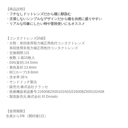
【商品説明】
・フチなしドットレンズだから瞳に馴染む
・主張しないシンプルなデザインだから瞳を自然に盛りやすい
・リアルな印象にしたい時や普段使いにもオススメ
【コンタクトレンズ詳細】
・分類：単回使用視力補正用色付コンタクトレンズ
単回使用非視力補正用色付コンタクトレンズ
・交換期間:1日
・枚数:１箱10枚入
・DIA(直径):14.5mm
・着色直径:13.8mm
・BC(カーブ):8.8mm
・含水率:38％
・サンドイッチ製法
・販売元:株式会社クラッセ
・医療機器承認番号:22600BZX00102A03/22600BZX00102A08
・製造販売元:株式会社 El Dorado
【使用期限】
生産から5年（開封後1日）