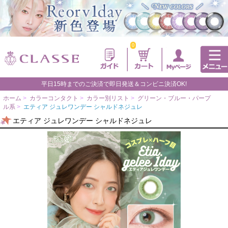
0
平日15時までのご決済で即日発送＆コンビニ決済OK!
ホーム
>
カラーコンタクト
>
カラー別リスト
>
グリーン・ブルー・パープ
ル系
>
エティア ジュレワンデー シャルドネジュレ
エティア ジュレワンデー シャルドネジュレ