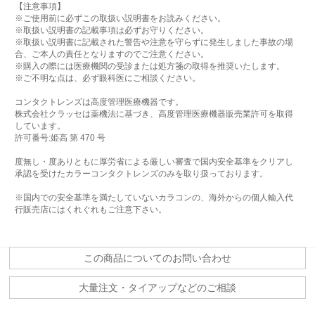
【注意事項】
※ご使用前に必ずこの取扱い説明書をお読みください。
※取扱い説明書の記載事項は必ずお守りください。
※取扱い説明書に記載された警告や注意を守らずに発生しました事故の場
合、ご本人の責任となりますのでご注意ください。
※購入の際には医療機関の受診または処方箋の取得を推奨いたします。
※ご不明な点は、必ず眼科医にご相談ください。
コンタクトレンズは高度管理医療機器です。
株式会社クラッセは薬機法に基づき、高度管理医療機器販売業許可を取得
しています。
許可番号:姫高 第 470 号
度無し・度ありともに厚労省による厳しい審査で国内安全基準をクリアし
承認を受けたカラーコンタクトレンズのみを取り扱っております。
※国内での安全基準を満たしていないカラコンの、海外からの個人輸入代
行販売店にはくれぐれもご注意下さい。
この商品についてのお問い合わせ
大量注文・タイアップなどのご相談