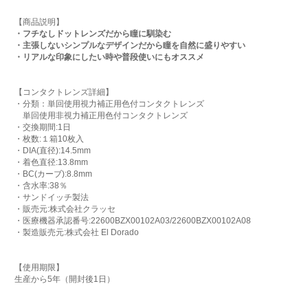
【商品説明】
・フチなしドットレンズだから瞳に馴染む
・主張しないシンプルなデザインだから瞳を自然に盛りやすい
・リアルな印象にしたい時や普段使いにもオススメ
【コンタクトレンズ詳細】
・分類：単回使用視力補正用色付コンタクトレンズ
単回使用非視力補正用色付コンタクトレンズ
・交換期間:1日
・枚数:１箱10枚入
・DIA(直径):14.5mm
・着色直径:13.8mm
・BC(カーブ):8.8mm
・含水率:38％
・サンドイッチ製法
・販売元:株式会社クラッセ
・医療機器承認番号:22600BZX00102A03/22600BZX00102A08
・製造販売元:株式会社 El Dorado
【使用期限】
生産から5年（開封後1日）