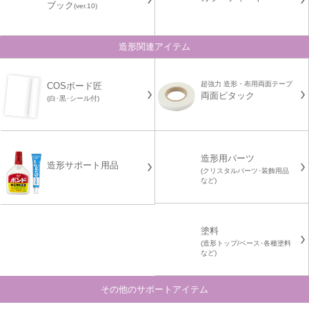
ブック
(ver.10)
造形関連アイテム
超強力 造形・布用両面テープ
COSボード匠
両面ピタック
(白･黒･シール付)
造形用パーツ
造形サポート用品
(クリスタルパーツ･装飾用品
など)
塗料
(造形トップ/ベース･各種塗料
など)
その他のサポートアイテム