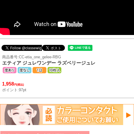
商品番号:CC-etia_one_gelee-RBG
エティア ジュレワンデー ラズベリージュレ
1,958
円(税込)
ポイント:97pt