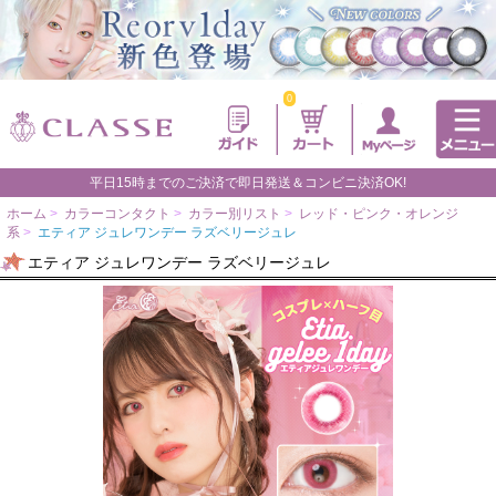
0
平日15時までのご決済で即日発送＆コンビニ決済OK!
ホーム
>
カラーコンタクト
>
カラー別リスト
>
レッド・ピンク・オレンジ
系
>
エティア ジュレワンデー ラズベリージュレ
エティア ジュレワンデー ラズベリージュレ