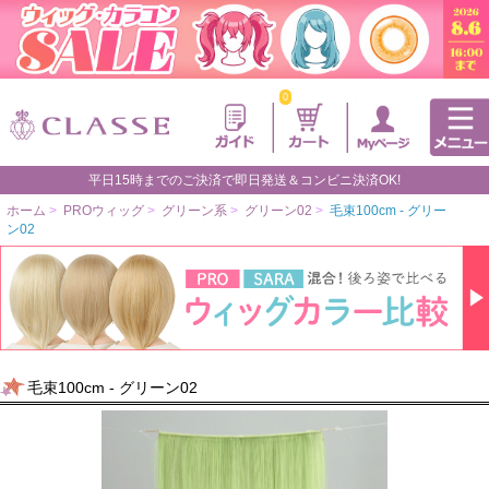
0
平日15時までのご決済で即日発送＆コンビニ決済OK!
ホーム
>
PROウィッグ
>
グリーン系
>
グリーン02
>
毛束100cm - グリー
ン02
毛束100cm - グリーン02