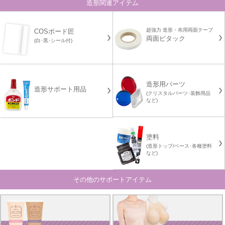
造形関連アイテム
超強力 造形・布用両面テープ
COSボード匠
両面ピタック
(白･黒･シール付)
造形用パーツ
造形サポート用品
(クリスタルパーツ･装飾用品
など)
塗料
(造形トップ/ベース･各種塗料
など)
その他のサポートアイテム