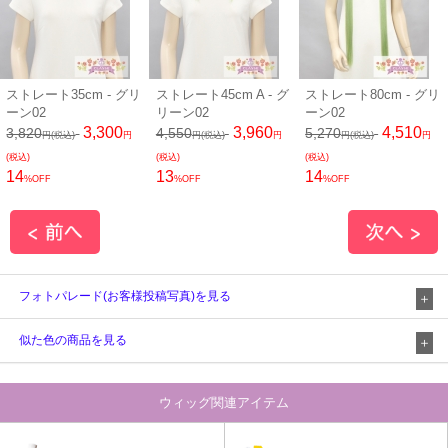
ストレート35cm - グリ
ストレート45cm A - グ
ストレート80cm - グリ
ーン02
リーン02
ーン02
3,300
3,960
4,510
3,820
4,550
5,270
円(税込)
円
円(税込)
円
円(税込)
円
(税込)
(税込)
(税込)
14
13
14
%OFF
%OFF
%OFF
フォトパレード(お客様投稿写真)を見る
似た色の商品を見る
ウィッグ関連アイテム