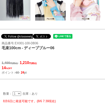
商品番号:EX001-100-DB06
毛束100cm - ディープブルー06
1,210
1,400
円(税込)
円(税込)
14
%OFF
ポイント:
60
24
pt
数量：
在庫：あり
8月6日に発送可能です。(8/6 7:39現在)