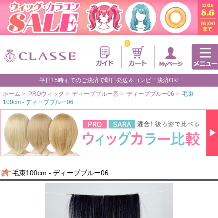
0
平日15時までのご決済で即日発送＆コンビニ決済OK!
ホーム
>
PROウィッグ
>
ディープブルー系
>
ディープブルー06
>
毛束
100cm - ディープブルー06
毛束100cm - ディープブルー06