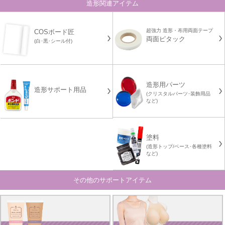
造形関連アイテム
超強力 造形・布用両面テープ
COSボード匠
両面ピタック
(白･黒･シール付)
造形用パーツ
造形サポート用品
(クリスタルパーツ･装飾用品
など)
塗料
(造形トップ/ベース･各種塗料
など)
その他のサポートアイテム