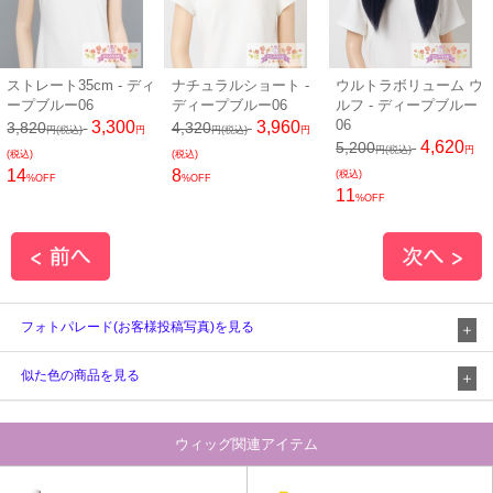
ストレート35cm - ディ
ナチュラルショート -
ウルトラボリューム ウ
ープブルー06
ディープブルー06
ルフ - ディープブルー
06
3,300
3,960
3,820
4,320
円(税込)
円
円(税込)
円
4,620
5,200
円(税込)
円
(税込)
(税込)
14
8
(税込)
%OFF
%OFF
11
%OFF
フォトパレード(お客様投稿写真)を見る
似た色の商品を見る
ウィッグ関連アイテム