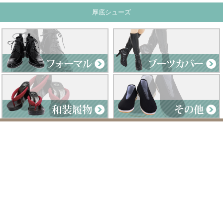
厚底シューズ
Clad by Classe