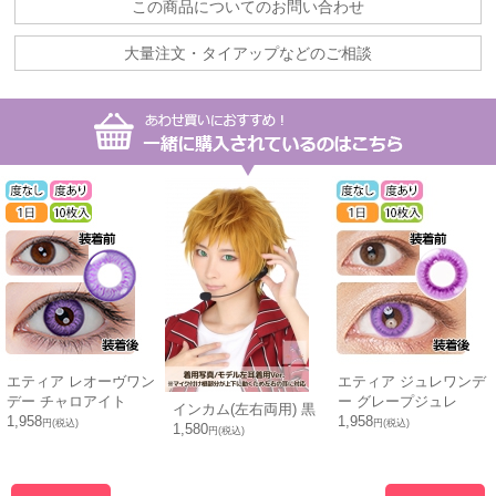
この商品についてのお問い合わせ
大量注文・タイアップなどのご相談
エティア レオーヴワン
エティア ジュレワンデ
デー チャロアイト
ー グレープジュレ
インカム(左右両用) 黒
1,958
1,958
円(税込)
円(税込)
1,580
円(税込)