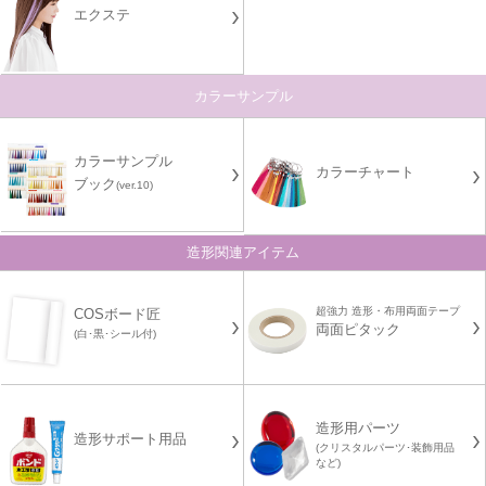
エクステ
カラーサンプル
カラーサンプル
カラーチャート
ブック
(ver.10)
造形関連アイテム
超強力 造形・布用両面テープ
COSボード匠
両面ピタック
(白･黒･シール付)
造形用パーツ
造形サポート用品
(クリスタルパーツ･装飾用品
など)