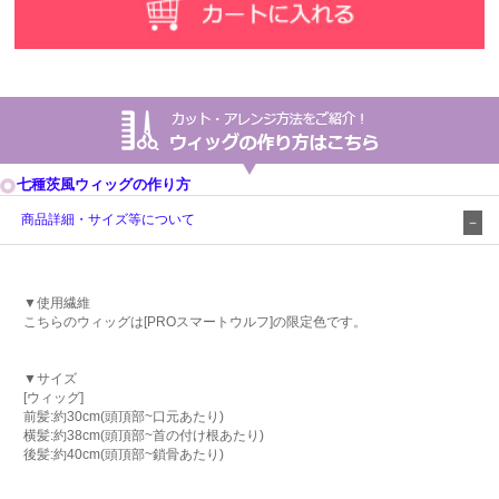
七種茨風ウィッグの作り方
商品詳細・サイズ等について
▼使用繊維
こちらのウィッグは[PROスマートウルフ]の限定色です。
▼サイズ
[ウィッグ]
前髪:約30cm(頭頂部~口元あたり)
横髪:約38cm(頭頂部~首の付け根あたり)
後髪:約40cm(頭頂部~鎖骨あたり)