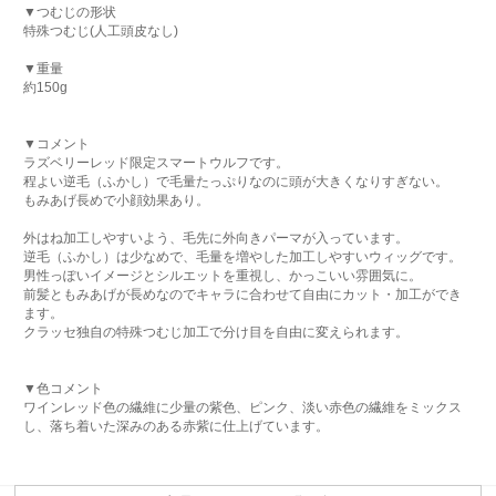
▼つむじの形状
特殊つむじ(人工頭皮なし)
▼重量
約150g
▼コメント
ラズベリーレッド限定スマートウルフです。
程よい逆毛（ふかし）で毛量たっぷりなのに頭が大きくなりすぎない。
もみあげ長めで小顔効果あり。
外はね加工しやすいよう、毛先に外向きパーマが入っています。
逆毛（ふかし）は少なめで、毛量を増やした加工しやすいウィッグです。
男性っぽいイメージとシルエットを重視し、かっこいい雰囲気に。
前髪ともみあげが長めなのでキャラに合わせて自由にカット・加工ができ
ます。
クラッセ独自の特殊つむじ加工で分け目を自由に変えられます。
▼色コメント
ワインレッド色の繊維に少量の紫色、ピンク、淡い赤色の繊維をミックス
し、落ち着いた深みのある赤紫に仕上げています。