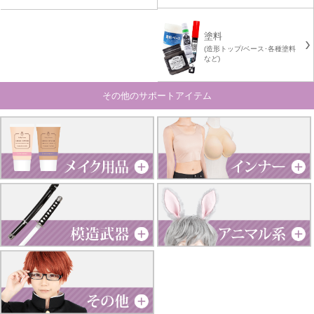
塗料
(造形トップ/ベース･各種塗料
など)
その他のサポートアイテム