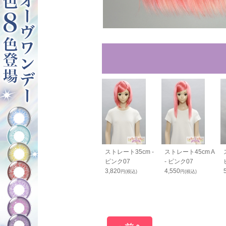
80cm - ピン
バンス110cm - ピ
ストレート35cm -
ストレート45cm A
ンク07
ピンク07
- ピンク07
0
2,600
3,820
4,550
円(税込)
円(税込)
円(税込)
円(税込)