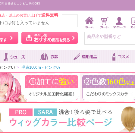
で即日発送＆コンビニ決済OK!
送料無料
税込）以上のお買い上げで
トには何も入っていません
ウィッグをカラーから探す
キャラ別おすすめ商品を
ピンク07
>
毛束100cm - ピンク07