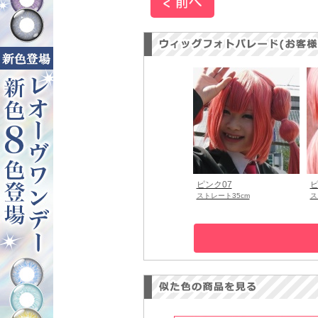
ピンク07
ピ
ストレート35cm
ス