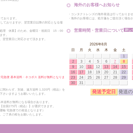
海外のお客様へお知らせ
・コンタクトレンズの海外発送は行っておりま
・海外のお客様には、処方箋をご提出頂く場合
っております。
付しておりますが、翌営業日以降の対応となる場
営業時間・営業日について
処理 休業】のため、金曜日・祝前日 15：00
ます。
、翌営業日に対応させて頂きます。
2026年8月
日
月
火
水
木
金
土
1
2
3
4
5
6
7
8
9
10
11
12
13
14
15
16
17
18
19
20
21
22
23
24
25
26
27
28
29
合は宅急便 基本送料・ネコポス 送料が無料となりま
30
31
関わらず、別途、遠方送料 1,320円（税込）を
発送予定日
発送の
下さいますようお願いいたします。
も基本送料が無料になる場合があります。
【全国275円（税込）】が選択できます。
運輸 宅急便での発送となります）
、ご了承の程をお願いたします。