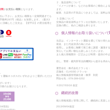
２．返品送料について
「イメージが違う」などのお客様のご都合によ
日間
が
お支払い期限
となります。
ます。
破損、欠品等の不良品につきましては、送料は
支払い下さい。お支払い期限を一定期間過ぎても
３.交換について
手数料297円（税込）を加算します。（最大3
交換品の発送送料はクラッセが負担いたします
以降に頂戴したご注文は、【翌平日】の受注処理と
交換の際に、色のご相談も承ります。
個人情報のお取り扱いについて
当店は、インターネット通販を通じて知り得たお
発送、また代金決済の為にのみ
使用し、お客様に無断で第三者に譲渡・漏洩す
安心してお買い物をお楽しみくださいませ。
また個人情報開示・訂正および利用・提供の中
但し、警察・裁判所等法的機関から提示を求め
運営会社：株式会社クラッセ：
店舗名：CLASSE-クラッセ-
。
個人情報保護管理責任者：柳澤 到宏
マト運輸ネコポスのいずれかよりご選択いただけ
問合せ先：079-289-0202
ざいます）
※2017/03/16 改定
2日後のお届けとなります。
継続的改善
個人情報保護と管理に関して、継続的に見直し
2013/09/04改定
04現在)
23:04現在)