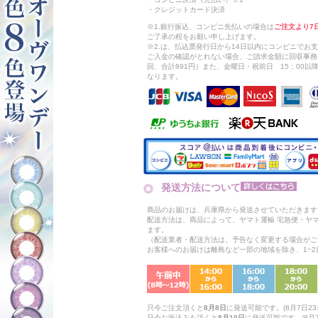
・クレジットカード決済
※1.銀行振込、コンビニ先払いの場合は
ご注文より7
ご了承の程をお願い申し上げます。
※2.は、払込票発行日から14日以内にコンビニでお
ご入金の確認がとれない場合、ご請求金額に回収事務
回、合計891円）また、金曜日・祝前日 15：00
なります。
発送方法について
商品のお届けは、兵庫県から発送させていただきます
配送方法は、商品によって、ヤマト運輸 宅急便・ヤ
ます。
（配送業者・配送方法は、予告なく変更する場合がご
お客様へのお届けは離島など一部の地域を除き、1~
只今ご注文頂くと
8月8日
に発送可能です。(8月7日23:
只今お振込みを頂くと
8月10日
に発送可能です。(8月7日