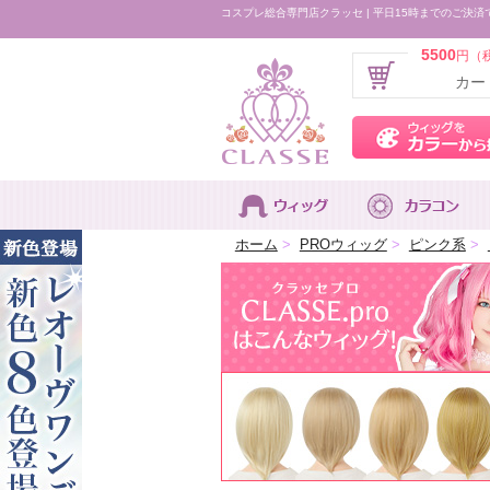
コスプレ総合専門店クラッセ | 平日15時までのご決済
5500
円（
カー
ホーム
>
PROウィッグ
>
ピンク系
>