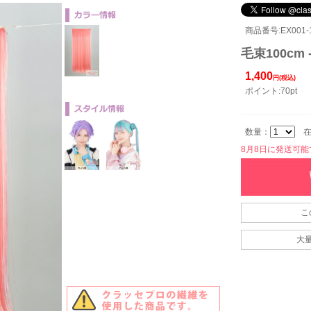
商品番号:EX001-1
毛束100cm 
1,400
円(税込)
ポイント:70pt
数量：
在
8月8日に発送可能です
こ
大