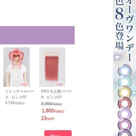
ツインテールベー
PRO 生え際パーツ
毛束60cm - ピンク
毛束100cm -
ス - ピンク07
N - ピンク07
07
ク07
4,730
1,200
1,400
2,350
円(税込)
円(税込)
円(税込)
円(税込)
1,800
円(税込)
23
%OFF