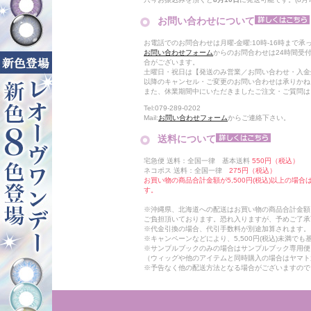
お問い合わせについて
お電話でのお問合わせは月曜-金曜:10時-16時まで承
お問い合わせフォーム
からのお問合わせは24時間受
合がございます。
土曜日・祝日は【発送のみ営業／お問い合わせ・入金
以降のキャンセル・ご変更のお問い合わせは承りかね
また、休業期間中にいただきましたご注文・ご質問は
Tel:079-289-0202
Mail:
お問い合わせフォーム
からご連絡下さい。
送料について
宅急便 送料：全国一律 基本送料
550円（税込）
ネコポス 送料：全国一律
275円（税込）
お買い物の商品合計金額が5,500円(税込)以上の場
す。
※沖縄県、北海道への配送はお買い物の商品合計金額に
ご負担頂いております。恐れ入りますが、予めご了承
※代金引換の場合、代引手数料が別途加算されます。
※キャンペーンなどにより、5,500円(税込)未満で
※サンプルブックのみの場合はサンプルブック専用便
（ウィッグや他のアイテムと同時購入の場合はヤマト
※予告なく他の配送方法となる場合がございますので