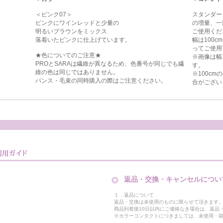
＜ピンク07＞
スタンダー
ピンクにワインレッドと少量の
の増量、一
明るいブラウンをミックス
ご使用くだ
落着いたピンクに仕上げています。
幅は100
ってご使用
★色についてのご注意★
※画像は幅
PROとSARAは繊維が異なるため、色番号が同じでも繊
す。
維の色は同じではありません。
※100c
バンス・毛束の同時購入の際はご注意ください。
合がござい
返品・交換・キャンセルについ
１．返品について
返品・交換は未使用のものに限らせて頂きます
商品到着後10日以内にご連絡なき場合は、返品
※カラーコンタクトにつきましては、未使用・箱