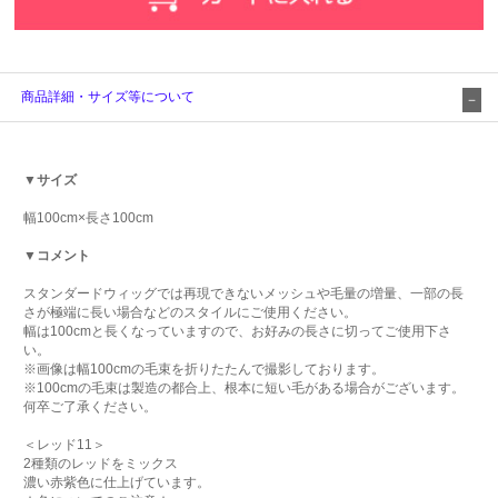
商品詳細・サイズ等について
▼サイズ
幅100cm×長さ100cm
▼コメント
スタンダードウィッグでは再現できないメッシュや毛量の増量、一部の長
さが極端に長い場合などのスタイルにご使用ください。
幅は100cmと長くなっていますので、お好みの長さに切ってご使用下さ
い。
※画像は幅100cmの毛束を折りたたんで撮影しております。
※100cmの毛束は製造の都合上、根本に短い毛がある場合がございます。
何卒ご了承ください。
＜レッド11＞
2種類のレッドをミックス
濃い赤紫色に仕上げています。