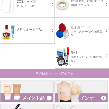
超強力 造形・布用両面テープ
COSボード匠
両面ピタック
(白･黒･シール付)
造形用パーツ
造形サポート用品
(クリスタルパーツ･装飾用品
など)
塗料
(造形トップ/ベース･各種塗料
など)
その他のサポートアイテム