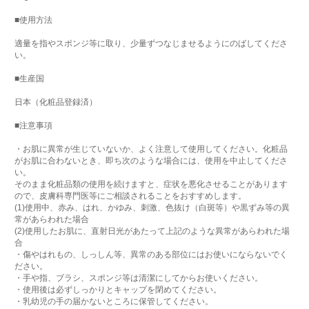
■使用方法
適量を指やスポンジ等に取り、少量ずつなじませるようにのばしてくださ
い。
■生産国
日本（化粧品登録済）
■注意事項
・お肌に異常が生じていないか、よく注意して使用してください。化粧品
がお肌に合わないとき、即ち次のような場合には、使用を中止してくださ
い。
そのまま化粧品類の使用を続けますと、症状を悪化させることがあります
ので、皮膚科専門医等にご相談されることをおすすめします。
(1)使用中、赤み、はれ、かゆみ、刺激、色抜け（白斑等）や黒ずみ等の異
常があらわれた場合
(2)使用したお肌に、直射日光があたって上記のような異常があらわれた場
合
・傷やはれもの、しっしん等、異常のある部位にはお使いにならないでく
ださい。
・手や指、ブラシ、スポンジ等は清潔にしてからお使いください。
・使用後は必ずしっかりとキャップを閉めてください。
・乳幼児の手の届かないところに保管してください。