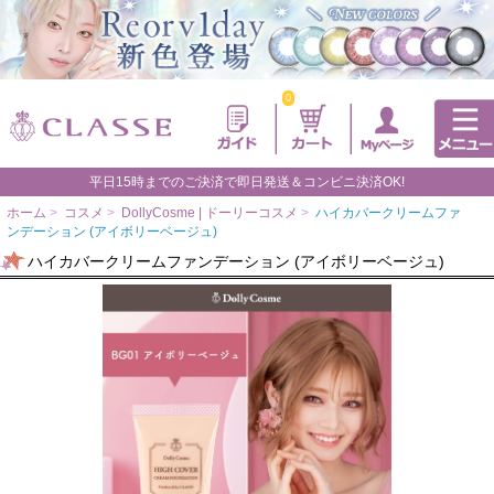
0
平日15時までのご決済で即日発送＆コンビニ決済OK!
ホーム
>
コスメ
>
DollyCosme | ドーリーコスメ
>
ハイカバークリームファ
ンデーション (アイボリーベージュ)
ハイカバークリームファンデーション (アイボリーベージュ)