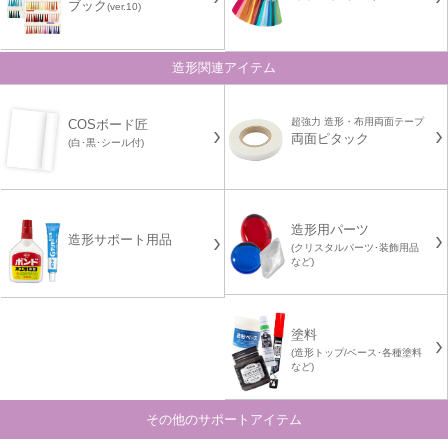
ブック
(ver.10)
造形関連アイテム
超強力 造形・布用両面テープ
COSボード匠
両面ピタック
(白･黒･シール付)
造形用パーツ
造形サポート用品
(クリスタルパーツ･装飾用品
など)
塗料
(造形トップ/ベース･各種塗料
など)
その他のサポートアイテム