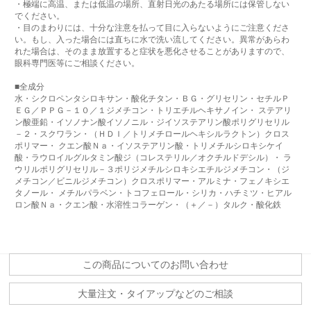
・極端に高温、または低温の場所、直射日光のあたる場所には保管しない
でください。
・目のまわりには、十分な注意を払って目に入らないようにご注意くださ
い。もし、入った場合には直ちに水で洗い流してください。異常があらわ
れた場合は、そのまま放置すると症状を悪化させることがありますので、
眼科専門医等にご相談ください。
■全成分
水・シクロペンタシロキサン・酸化チタン・ＢＧ・グリセリン・セチルＰ
ＥＧ／ＰＰＧ－１０／１ジメチコン・トリエチルヘキサノイン・ ステアリ
ン酸亜鉛・イソノナン酸イソノニル・ジイソステアリン酸ポリグリセリル
－２・スクワラン・（ＨＤＩ／トリメチロールヘキシルラクトン）クロス
ポリマー・ クエン酸Ｎａ・イソステアリン酸・トリメチルシロキシケイ
酸・ラウロイルグルタミン酸ジ（コレステリル／オクチルドデシル）・ ラ
ウリルポリグリセリル－３ポリジメチルシロキシエチルジメチコン・（ジ
メチコン／ビニルジメチコン）クロスポリマー・アルミナ・フェノキシエ
タノール・ メチルパラベン・トコフェロール・シリカ・ハチミツ・ヒアル
ロン酸Ｎａ・クエン酸・水溶性コラーゲン・（＋／－）タルク・酸化鉄
この商品についてのお問い合わせ
大量注文・タイアップなどのご相談