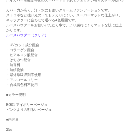
ハイカバー＆撮影特化のスーパーマット肌でレタッチいらずのドール肌へ♪
カバー力が高く、汗・水にも強いクリームファンデーションです。
ストロボなど強い光の下でもテカりにくい、スーパーマットな仕上がり。
キャラクターに合わせて選べる4色展開です。
ルースパウダーをお使いいただく事で、より崩れにくくマットな肌に仕上
がります。
ルースパウダー（クリア）
・UVカット成分配合
・コラーゲン配合
・ヒアルロン酸配合
・はちみつ配合
・無香料
・無鉱物油
・紫外線吸収剤不使用
・アルコールフリー
・合成着色料不使用
■カラー説明
BG01 アイボリーベージュ
ピンクよりの明るいベージュ
■内容量
25g