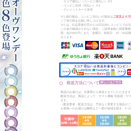
・スコア後払い（コンビニ後払い）※2
・コンビニ決済（先払い）※1
・クレジットカード決済
※1.銀行振込、コンビニ先払いの場合は
ご注文より7
ご了承の程をお願い申し上げます。
※2.は、払込票発行日から14日以内にコンビニでお
ご入金の確認がとれない場合、ご請求金額に回収事務
回、合計891円）また、金曜日・祝前日 15：00
なります。
発送方法について
商品のお届けは、兵庫県から発送させていただきます
配送方法は、商品によって、ヤマト運輸 宅急便・ヤ
ます。
（配送業者・配送方法は、予告なく変更する場合がご
お客様へのお届けは離島など一部の地域を除き、1~