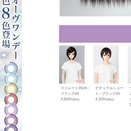
ンテールベー
PRO つむじパーツ
ストレート35cm -
ナチュラルショー
 ブラック04
- ブラック04
ブラック04
ト - ブラック04
0
980
3,820
4,320
円(税込)
円(税込)
円(税込)
円(税込)