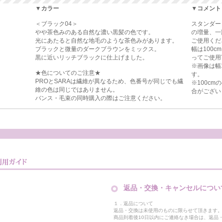
▼カラー
▼コメント
＜ブラック04＞
スタンダー
やや茶色みのある自然な濃い黒髪の色です。
の増量、一
光にあたると自然な地毛のような茶色みがあります。
ご使用くだ
ブラックと微量のダークブラウンをミックス。
幅は100
黒に近いリッチブラックに仕上げました。
ってご使用
※画像は幅
★色についてのご注意★
す。
PROとSARAは繊維が異なるため、色番号が同じでも繊
※100c
維の色は同じではありません。
合がござい
バンス・毛束の同時購入の際はご注意ください。
返品・交換・キャンセルについ
１．返品について
返品・交換は未使用のものに限らせて頂きます
商品到着後10日以内にご連絡なき場合は、返品