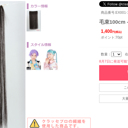
商品番号:EX001-1
毛束100cm 
1,400
円(税込)
ポイント:70pt
数量：
在
8月7日に発送可能です
こ
大