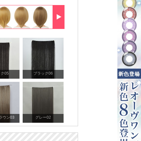
ク05
ブラック06
ラウン03
グレー02