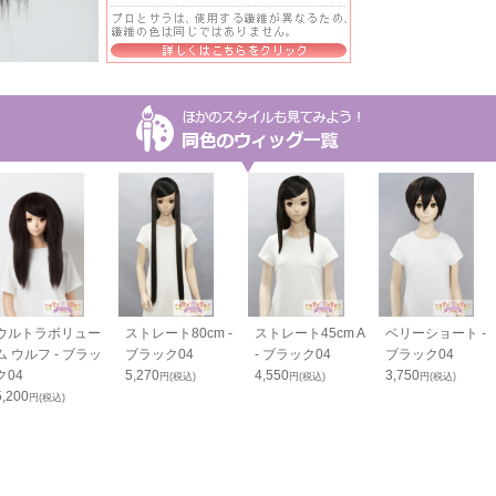
ウルトラボリュー
ストレート80cm -
ストレート45cm A
ベリーショート -
ム ウルフ - ブラッ
ブラック04
- ブラック04
ブラック04
ク04
5,270
4,550
3,750
円(税込)
円(税込)
円(税込)
5,200
円(税込)