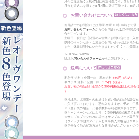
只今ご注文頂くと
8月7日
に発送可能です。(8月7日7:3
只今お振込みを頂くと
8月7日
に発送可能です。(8月7日
お問い合わせについて
お電話でのお問合わせは月曜-金曜:10時-16時まで承
お問い合わせフォーム
からのお問合わせは24時間受
合がございます。
土曜日・祝日は【発送のみ営業／お問い合わせ・入金
以降のキャンセル・ご変更のお問い合わせは承りかね
また、休業期間中にいただきましたご注文・ご質問は
Tel:079-289-0202
Mail:
お問い合わせフォーム
からご連絡下さい。
送料について
宅急便 送料：全国一律 基本送料
550円（税込）
ネコポス 送料：全国一律
275円（税込）
お買い物の商品合計金額が5,500円(税込)以上の場
す。
※沖縄県、北海道への配送はお買い物の商品合計金額に
ご負担頂いております。恐れ入りますが、予めご了承
※代金引換の場合、代引手数料が別途加算されます。
※キャンペーンなどにより、5,500円(税込)未満で
※サンプルブックのみの場合はサンプルブック専用便
（ウィッグや他のアイテムと同時購入の場合はヤマト
※予告なく他の配送方法となる場合がございますので