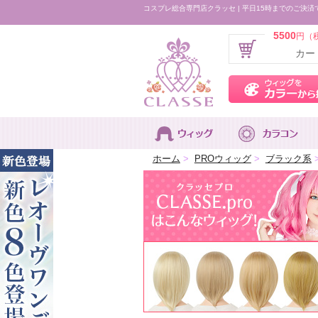
コスプレ総合専門店クラッセ | 平日15時までのご決済
5500
円（
カー
ホーム
>
PROウィッグ
>
ブラック系