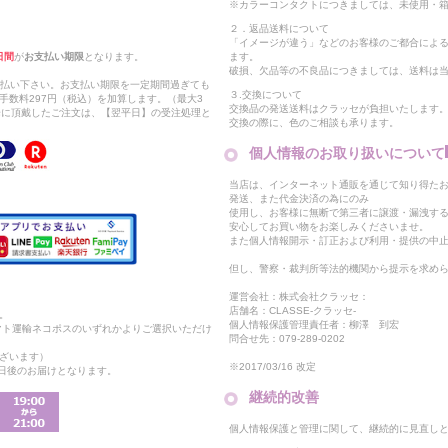
※カラーコンタクトにつきましては、未使用・箱
２．返品送料について
「イメージが違う」などのお客様のご都合によ
日間
が
お支払い期限
となります。
ます。
破損、欠品等の不良品につきましては、送料は
支払い下さい。お支払い期限を一定期間過ぎても
３.交換について
手数料297円（税込）を加算します。（最大3
交換品の発送送料はクラッセが負担いたします
以降に頂戴したご注文は、【翌平日】の受注処理と
交換の際に、色のご相談も承ります。
個人情報のお取り扱いについて
当店は、インターネット通販を通じて知り得たお
発送、また代金決済の為にのみ
使用し、お客様に無断で第三者に譲渡・漏洩す
安心してお買い物をお楽しみくださいませ。
また個人情報開示・訂正および利用・提供の中
但し、警察・裁判所等法的機関から提示を求め
運営会社：株式会社クラッセ：
店舗名：CLASSE-クラッセ-
。
個人情報保護管理責任者：柳澤 到宏
マト運輸ネコポスのいずれかよりご選択いただけ
問合せ先：079-289-0202
ざいます）
※2017/03/16 改定
2日後のお届けとなります。
継続的改善
個人情報保護と管理に関して、継続的に見直し