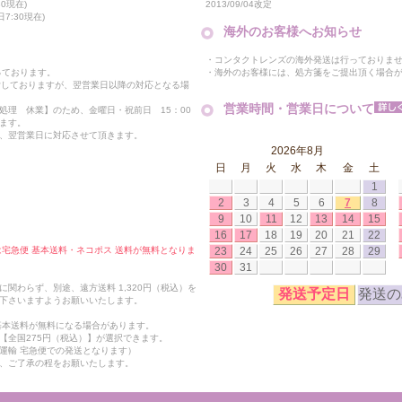
2013/09/04改定
0現在)
7:30現在)
海外のお客様へお知らせ
・コンタクトレンズの海外発送は行っておりま
・海外のお客様には、処方箋をご提出頂く場合
っております。
付しておりますが、翌営業日以降の対応となる場
営業時間・営業日について
処理 休業】のため、金曜日・祝前日 15：00
ます。
、翌営業日に対応させて頂きます。
2026年8月
日
月
火
水
木
金
土
1
2
3
4
5
6
7
8
9
10
11
12
13
14
15
16
17
18
19
20
21
22
23
24
25
26
27
28
29
合は宅急便 基本送料・ネコポス 送料が無料となりま
30
31
関わらず、別途、遠方送料 1,320円（税込）を
発送予定日
発送の
下さいますようお願いいたします。
も基本送料が無料になる場合があります。
【全国275円（税込）】が選択できます。
運輸 宅急便での発送となります）
、ご了承の程をお願いたします。