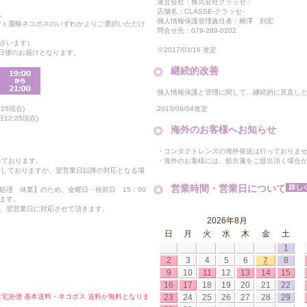
運営会社：株式会社クラッセ：
店舗名：CLASSE-クラッセ-
。
個人情報保護管理責任者：柳澤 到宏
マト運輸ネコポスのいずれかよりご選択いただけ
問合せ先：079-289-0202
ざいます）
※2017/03/16 改定
2日後のお届けとなります。
継続的改善
個人情報保護と管理に関して、継続的に見直し
2013/09/04改定
25現在)
12:25現在)
海外のお客様へお知らせ
・コンタクトレンズの海外発送は行っておりま
・海外のお客様には、処方箋をご提出頂く場合
っております。
付しておりますが、翌営業日以降の対応となる場
営業時間・営業日について
処理 休業】のため、金曜日・祝前日 15：00
ます。
、翌営業日に対応させて頂きます。
2026年8月
日
月
火
水
木
金
土
1
2
3
4
5
6
7
8
9
10
11
12
13
14
15
16
17
18
19
20
21
22
23
24
25
26
27
28
29
合は宅急便 基本送料・ネコポス 送料が無料となりま