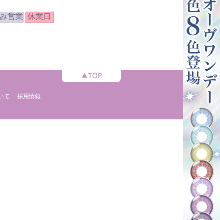
み営業
休業日
いて
採用情報