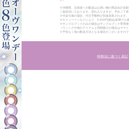
※沖縄県、北海道への配送はお買い物の商品合計金額に
ご負担頂いております。恐れ入りますが、予めご了承
※代金引換の場合、代引手数料が別途加算されます。
※キャンペーンなどにより、5,500円(税込)未満で
※サンプルブックのみの場合はサンプルブック専用便
（ウィッグや他のアイテムと同時購入の場合はヤマト
※予告なく他の配送方法となる場合がございますので
特商法に基づく表記