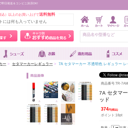
で即日発送＆コンビニ決済OK!
送料無料
税込）以上のお買い上げで
トには何も入っていません
ウィッグをカラーから探す
キャラ別おすすめ商品を
カー
>
セタマーカーレギュラー
>
7A セタマーカー 不透明色 レギュラー レ
商品番号:TR-7AM
7A セタマ
ッド
374
円(税込)
ポイント:18pt
数量：
在庫