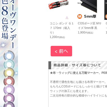
シ ボンド Ｇク
コニシ ボンド G１
コニシ ボンド Ｇ１
COSボード匠 Mサ
ー 50ml（箱入
０ 170ml（箱入
７ 170ml（箱入
イズ 5mm厚 黒
り）
り）
1,900
円(税込)
1,200
1,200
円(税込)
円(税込)
円(税込)
★布・ウィッグに使える万能マーカー、PEB
不透明で濃色生地にも描ける布用マーカー
もちろんCOSボードにもしっかりと描けて
ウィッグの加工にも使えます。
二次元特有の部分的な模様やハイライトに