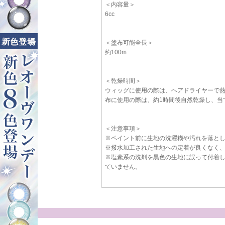
＜内容量＞
6cc
＜塗布可能全長＞
約100m
＜乾燥時間＞
ウィッグに使用の際は、ヘアドライヤーで
布に使用の際は、約1時間後自然乾燥し、当
＜注意事項＞
※ペイント前に生地の洗濯糊や汚れを落と
※撥水加工された生地への定着が良くなく
※塩素系の洗剤を黒色の生地に誤って付着
ていません。