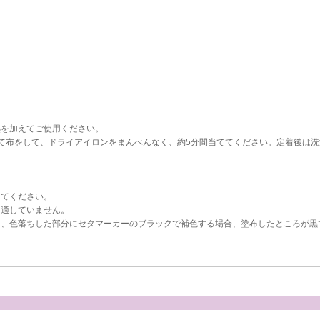
熱を加えてご使用ください。
て布をして、ドライアイロンをまんべんなく、約5分間当ててください。定着後は洗
してください。
、適していません。
し、色落ちした部分にセタマーカーのブラックで補色する場合、塗布したところが黒