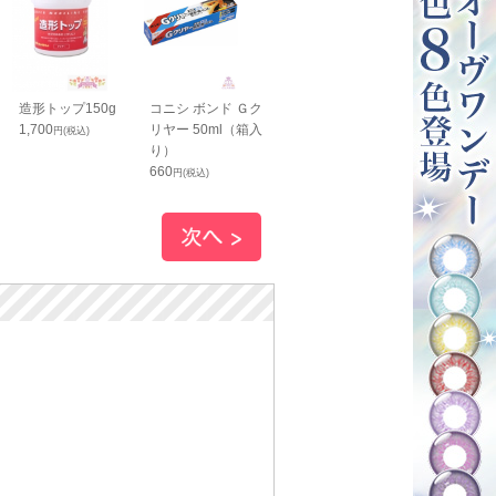
造形トップ150g
コニシ ボンド Ｇク
コニシ ボンド G１
コニシ ボンド
1,700
リヤー 50ml（箱入
０ 170ml（箱入
７ 170ml（箱
円(税込)
り）
り）
り）
660
1,200
1,200
円(税込)
円(税込)
円(税込)