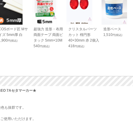
COSボード匠 Mサ
超強力 造形・布用
クリスタルパーツ
造形ベース
イズ 5mm厚 白
両面テープ 両面ピ
カット 楕円形
1,510
円(税込)
1,900
タック 5mm×10M
40×30mm 赤 2個入
円(税込)
540
418
円(税込)
円(税込)
EO 7Aセタマーカー★
。
発色も抜群です。
もご使用いただけます。