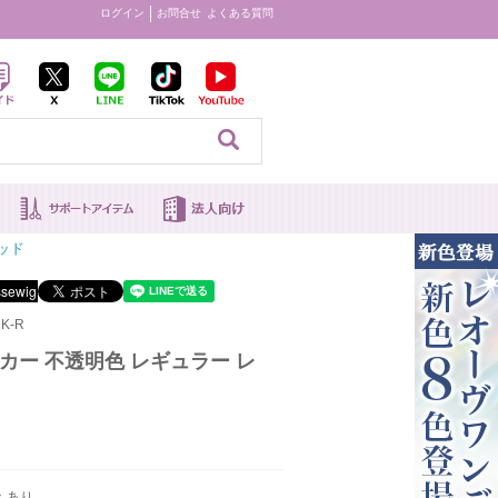
ログイン
お問合せ
よくある質問
見る
ッド
K-R
ーカー 不透明色 レギュラー レ
：あり