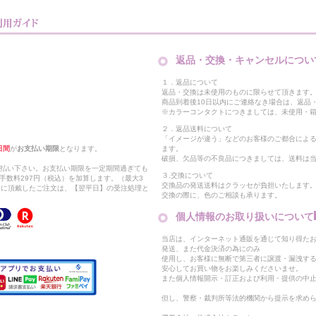
返品・交換・キャンセルについ
１．返品について
返品・交換は未使用のものに限らせて頂きます
商品到着後10日以内にご連絡なき場合は、返品
※カラーコンタクトにつきましては、未使用・箱
２．返品送料について
「イメージが違う」などのお客様のご都合によ
日間
が
お支払い期限
となります。
ます。
破損、欠品等の不良品につきましては、送料は
支払い下さい。お支払い期限を一定期間過ぎても
３.交換について
手数料297円（税込）を加算します。（最大3
交換品の発送送料はクラッセが負担いたします
以降に頂戴したご注文は、【翌平日】の受注処理と
交換の際に、色のご相談も承ります。
個人情報のお取り扱いについて
当店は、インターネット通販を通じて知り得たお
発送、また代金決済の為にのみ
使用し、お客様に無断で第三者に譲渡・漏洩す
安心してお買い物をお楽しみくださいませ。
また個人情報開示・訂正および利用・提供の中
但し、警察・裁判所等法的機関から提示を求め