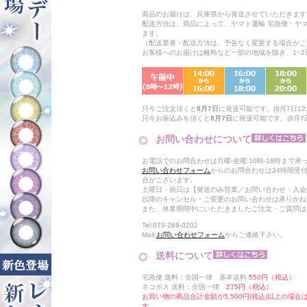
商品のお届けは、兵庫県から発送させていただきます
配送方法は、商品によって、ヤマト運輸 宅急便・ヤ
ます。
（配送業者・配送方法は、予告なく変更する場合がご
お客様へのお届けは離島など一部の地域を除き、1~
只今ご注文頂くと
8月7日
に発送可能です。(8月7日12:
只今お振込みを頂くと
8月7日
に発送可能です。(8月7日
お問い合わせについて
お電話でのお問合わせは月曜-金曜:10時-16時まで承
お問い合わせフォーム
からのお問合わせは24時間受
合がございます。
土曜日・祝日は【発送のみ営業／お問い合わせ・入金
以降のキャンセル・ご変更のお問い合わせは承りかね
また、休業期間中にいただきましたご注文・ご質問は
Tel:079-289-0202
Mail:
お問い合わせフォーム
からご連絡下さい。
送料について
宅急便 送料：全国一律 基本送料
550円（税込）
ネコポス 送料：全国一律
275円（税込）
お買い物の商品合計金額が5,500円(税込)以上の場
す。