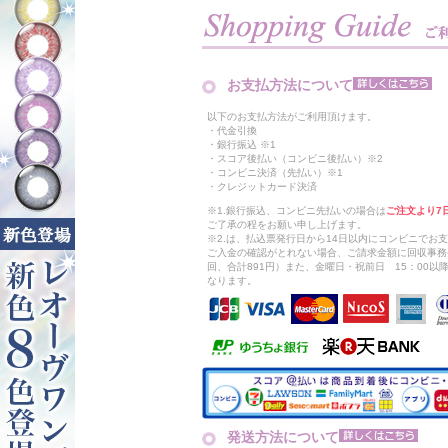
お支払方法について
以下のお支払方法がご利用頂けます。
・代金引換
・銀行振込 ※1
・スコア後払い（コンビニ後払い）※2
・コンビニ決済（先払い）※1
・クレジットカード決済
※1.銀行振込、コンビニ先払いの場合は
ご注文より7
ご了承の程をお願い申し上げます。
※2.は、払込票発行日から14日以内にコンビニでお
ご入金の確認がとれない場合、ご請求金額に回収事務
回、合計891円）また、金曜日・祝前日 15：00
なります。
発送方法について