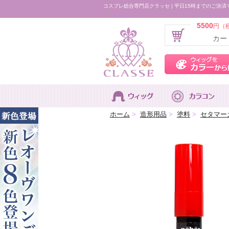
コスプレ総合専門店クラッセ | 平日15時までのご決済
5500
円（
カー
ホーム
>
造形用品
>
塗料
>
セタマー