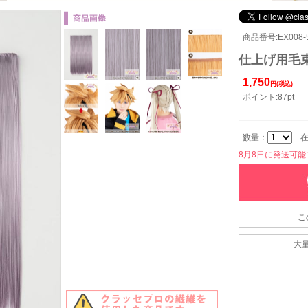
商品番号:EX008-5
仕上げ用毛束5
1,750
円(税込)
ポイント:87pt
数量：
在
8月8日に発送可能です
こ
大