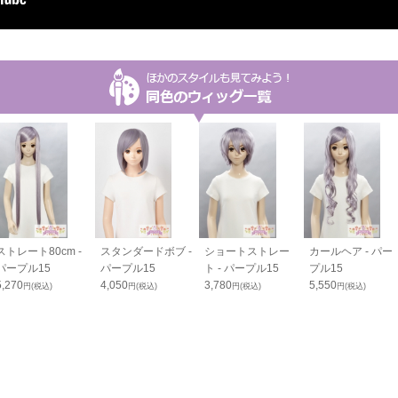
ストレート80cm -
スタンダードボブ -
ショートストレー
カールヘア - パー
パープル15
パープル15
ト - パープル15
プル15
5,270
4,050
3,780
5,550
円(税込)
円(税込)
円(税込)
円(税込)