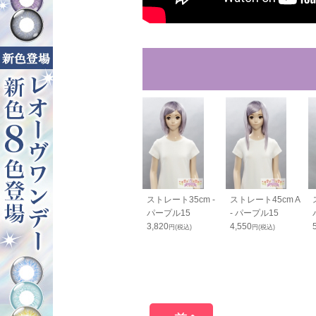
ルバンス80cm
バンス110cm - パ
ストレート35cm -
ストレート45cm A
ープル15
ープル15
パープル15
- パープル15
2,600
3,820
4,550
20
円(税込)
円(税込)
円(税込)
円(税込)
52
円(税込)
OFF