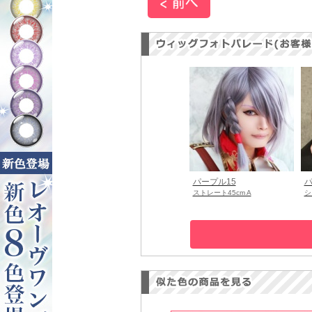
パープル15
パ
ストレート45cm A
シ