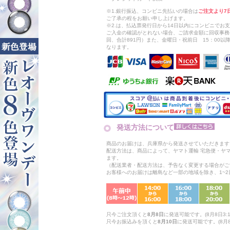
※1.銀行振込、コンビニ先払いの場合は
ご注文より7
ご了承の程をお願い申し上げます。
※2.は、払込票発行日から14日以内にコンビニでお
ご入金の確認がとれない場合、ご請求金額に回収事務
回、合計891円）また、金曜日・祝前日 15：00
なります。
発送方法について
商品のお届けは、兵庫県から発送させていただきます
配送方法は、商品によって、ヤマト運輸 宅急便・ヤ
ます。
（配送業者・配送方法は、予告なく変更する場合がご
お客様へのお届けは離島など一部の地域を除き、1~
只今ご注文頂くと
8月8日
に発送可能です。(8月8日3:1
只今お振込みを頂くと
8月10日
に発送可能です。(8月8