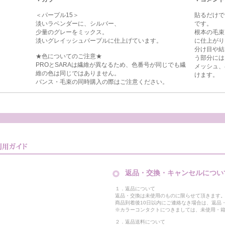
＜パープル15＞
貼るだけで
淡いラベンダーに、シルバー、
です。
少量のグレーをミックス。
根本の毛束
淡いグレイッシュパープルに仕上げています。
に仕上がり
分け目や結
★色についてのご注意★
う部分には
PROとSARAは繊維が異なるため、色番号が同じでも繊
メッシュ、
維の色は同じではありません。
けます。
バンス・毛束の同時購入の際はご注意ください。
返品・交換・キャンセルについ
１．返品について
返品・交換は未使用のものに限らせて頂きます
商品到着後10日以内にご連絡なき場合は、返品
※カラーコンタクトにつきましては、未使用・箱
２．返品送料について