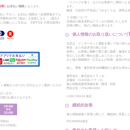
「イメージが違う」などのお客様のご都合によ
日間
が
お支払い期限
となります。
ます。
破損、欠品等の不良品につきましては、送料は
支払い下さい。お支払い期限を一定期間過ぎても
３.交換について
手数料297円（税込）を加算します。（最大3
交換品の発送送料はクラッセが負担いたします
以降に頂戴したご注文は、【翌平日】の受注処理と
交換の際に、色のご相談も承ります。
個人情報のお取り扱いについて
当店は、インターネット通販を通じて知り得たお
発送、また代金決済の為にのみ
使用し、お客様に無断で第三者に譲渡・漏洩す
安心してお買い物をお楽しみくださいませ。
また個人情報開示・訂正および利用・提供の中
但し、警察・裁判所等法的機関から提示を求め
運営会社：株式会社クラッセ：
店舗名：CLASSE-クラッセ-
。
個人情報保護管理責任者：柳澤 到宏
マト運輸ネコポスのいずれかよりご選択いただけ
問合せ先：079-289-0202
ざいます）
※2017/03/16 改定
2日後のお届けとなります。
継続的改善
個人情報保護と管理に関して、継続的に見直し
2013/09/04改定
0現在)
日3:10現在)
海外のお客様へお知らせ