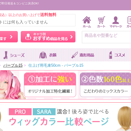
で即日発送＆コンビニ決済OK!
送料無料
税込）以上のお買い上げで
トには何も入っていません
ウィッグをカラーから探す
キャラ別おすすめ商品を
>
パープル15
>
仕上げ用毛束50cm - パープル15