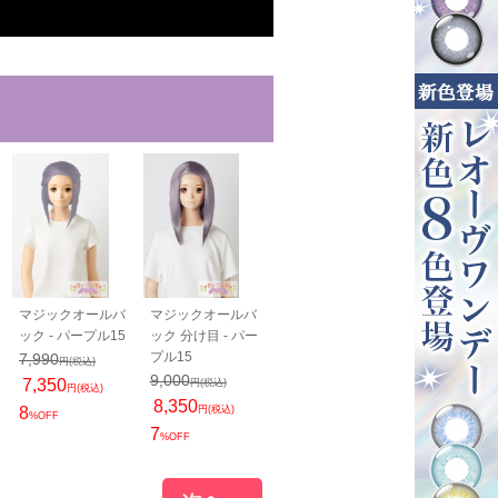
マジックオールバ
マジックオールバ
PRO 分け目パーツ
PRO 生え際
ック - パープル15
ック 分け目 - パー
- パープル15
N - パープル1
プル15
1,800
7,990
2,350
円(税込)
円(税込)
円(税込)
9,000
7,350
1,800
円(税込)
円(税込)
円(税込)
8,350
8
円(税込)
23
%OFF
%OFF
7
%OFF