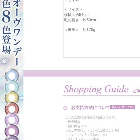
＜サイズ＞
横幅：約54cm
毛の長さ：約50cm
＜重量＞ 約170g
お支払方法について
以下のお支払方法がご利用頂けます。
・代金引換
・銀行振込 ※1
・スコア後払い（コンビニ後払い）※2
・コンビニ決済（先払い）※1
・クレジットカード決済