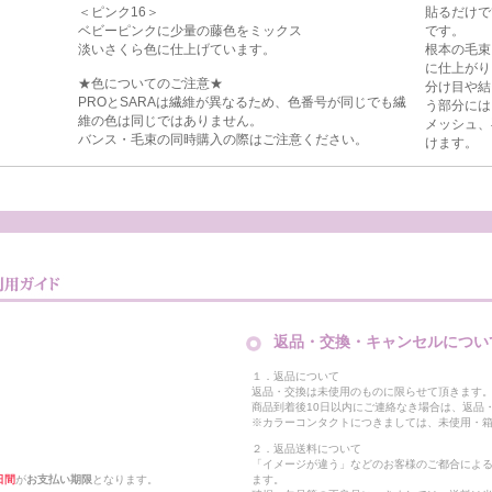
＜ピンク16＞
貼るだけで
ベビーピンクに少量の藤色をミックス
です。
淡いさくら色に仕上げています。
根本の毛束
に仕上がり
★色についてのご注意★
分け目や結
PROとSARAは繊維が異なるため、色番号が同じでも繊
う部分には
維の色は同じではありません。
メッシュ、
バンス・毛束の同時購入の際はご注意ください。
けます。
返品・交換・キャンセルについ
１．返品について
返品・交換は未使用のものに限らせて頂きます
商品到着後10日以内にご連絡なき場合は、返品
※カラーコンタクトにつきましては、未使用・箱
２．返品送料について
「イメージが違う」などのお客様のご都合によ
日間
が
お支払い期限
となります。
ます。