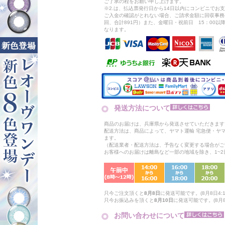
ご了承の程をお願い申し上げます。
※2.は、払込票発行日から14日以内にコンビニでお
ご入金の確認がとれない場合、ご請求金額に回収事務
回、合計891円）また、金曜日・祝前日 15：00
なります。
発送方法について
商品のお届けは、兵庫県から発送させていただきます
配送方法は、商品によって、ヤマト運輸 宅急便・ヤ
ます。
（配送業者・配送方法は、予告なく変更する場合がご
お客様へのお届けは離島など一部の地域を除き、1~
只今ご注文頂くと
8月8日
に発送可能です。(8月8日4:1
只今お振込みを頂くと
8月10日
に発送可能です。(8月8
お問い合わせについて