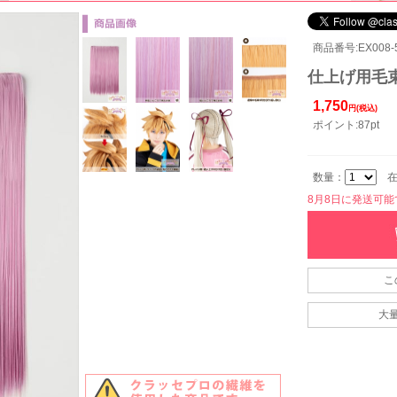
商品番号:EX008-5
仕上げ用毛束5
1,750
円(税込)
ポイント:87pt
数量：
在
8月8日に発送可能です
こ
大