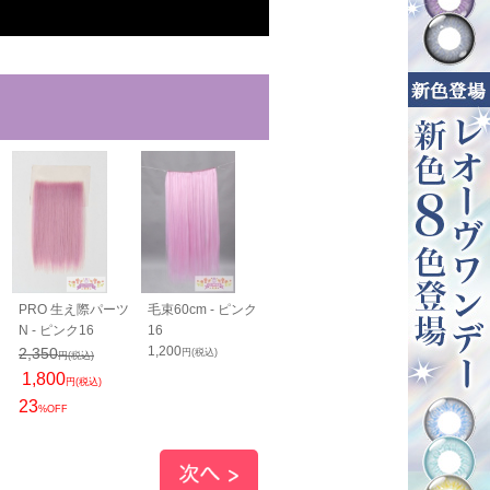
ツ
PRO 生え際パーツ
毛束60cm - ピンク
毛束100cm - ピン
仕上げ用毛束5
N - ピンク16
16
ク16
- ピンク16
1,200
1,400
1,750
2,350
円(税込)
円(税込)
円(税込)
円(税込)
1,800
円(税込)
23
%OFF