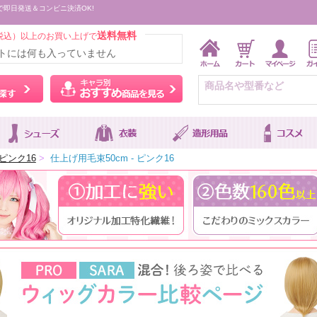
で即日発送＆コンビニ決済OK!
送料無料
税込）以上のお買い上げで
トには何も入っていません
ウィッグをカラーから探す
キャラ別おすすめ商品を
ピンク16
>
仕上げ用毛束50cm - ピンク16