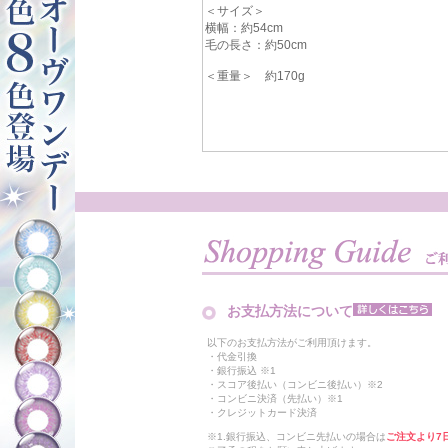
＜サイズ＞
横幅：約54cm
毛の長さ：約50cm
＜重量＞ 約170g
お支払方法について
以下のお支払方法がご利用頂けます。
・代金引換
・銀行振込 ※1
・スコア後払い（コンビニ後払い）※2
・コンビニ決済（先払い）※1
・クレジットカード決済
※1.銀行振込、コンビニ先払いの場合は
ご注文より7