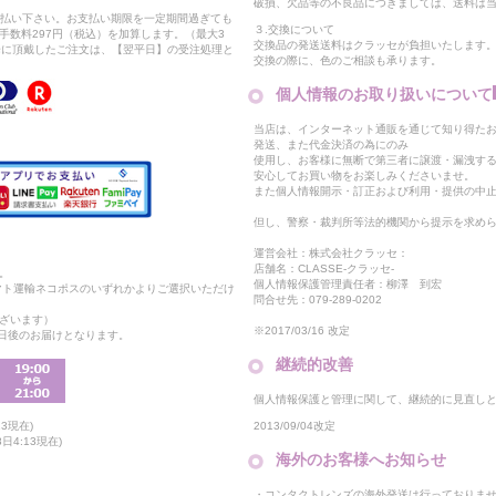
破損、欠品等の不良品につきましては、送料は
支払い下さい。お支払い期限を一定期間過ぎても
３.交換について
手数料297円（税込）を加算します。（最大3
交換品の発送送料はクラッセが負担いたします
以降に頂戴したご注文は、【翌平日】の受注処理と
交換の際に、色のご相談も承ります。
個人情報のお取り扱いについて
当店は、インターネット通販を通じて知り得たお
発送、また代金決済の為にのみ
使用し、お客様に無断で第三者に譲渡・漏洩す
安心してお買い物をお楽しみくださいませ。
また個人情報開示・訂正および利用・提供の中
但し、警察・裁判所等法的機関から提示を求め
運営会社：株式会社クラッセ：
店舗名：CLASSE-クラッセ-
。
個人情報保護管理責任者：柳澤 到宏
マト運輸ネコポスのいずれかよりご選択いただけ
問合せ先：079-289-0202
ざいます）
※2017/03/16 改定
2日後のお届けとなります。
継続的改善
個人情報保護と管理に関して、継続的に見直し
2013/09/04改定
3現在)
日4:13現在)
海外のお客様へお知らせ
・コンタクトレンズの海外発送は行っておりま