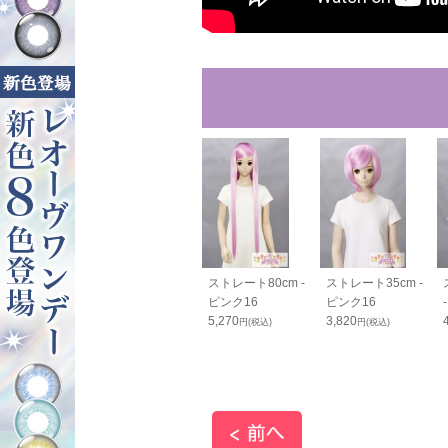
ュームアップ
バンス80cm - ピン
ストレート80cm -
ストレート35cm -
0cm - ピンク
ク16
ピンク16
ピンク16
2,050
5,270
3,820
円(税込)
円(税込)
円(税込)
0
円(税込)