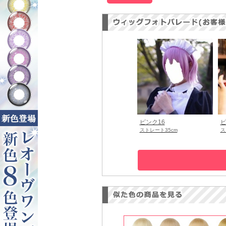
ピンク16
ピ
ストレート35cm
ス