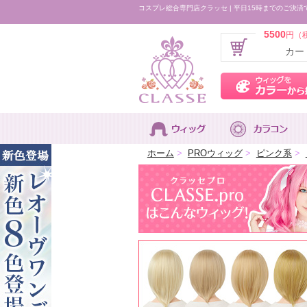
コスプレ総合専門店クラッセ | 平日15時までのご決済
5500
円（
カー
ホーム
>
PROウィッグ
>
ピンク系
>