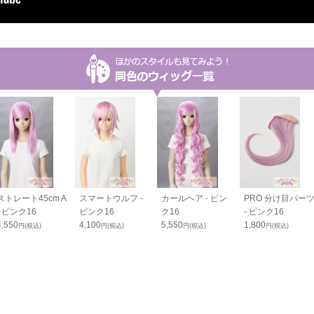
ストレート45cm A
スマートウルフ -
カールヘア - ピン
PRO 分け目パー
- ピンク16
ピンク16
ク16
- ピンク16
4,550
4,100
5,550
1,800
円(税込)
円(税込)
円(税込)
円(税込)