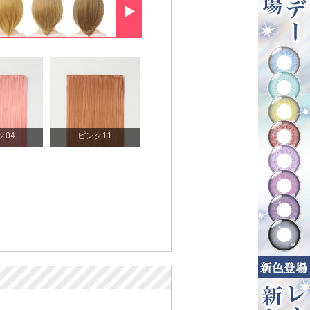
ク04
ピンク11