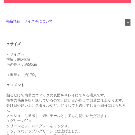
商品詳細・サイズ等について
▼サイズ
＜サイズ＞
横幅：約54cm
毛の長さ：約50cm
＜重量＞ 約170g
▼コメント
貼るだけで簡単にウィッグの表面をキレイにできる毛束です。
根本の毛束を折り返しているので、縫い目が見えず自然に仕上がります。
分け目や結い上げスタイルなど、どうしても透けてしまう部分にはもちろ
ん
メッシュ、毛量出し、細いテールとしてもお使いいただけます。
＜グリーン02＞
グリーンとシルバーグレイをミックス。
アッシュなアップルグリーンに仕上げました。