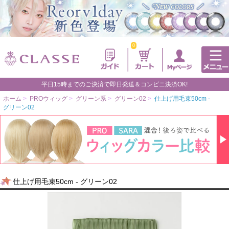
0
平日15時までのご決済で即日発送＆コンビニ決済OK!
ホーム
>
PROウィッグ
>
グリーン系
>
グリーン02
>
仕上げ用毛束50cm -
グリーン02
仕上げ用毛束50cm - グリーン02