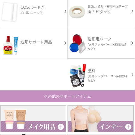
超強力 造形・布用両面テープ
COSボード匠
両面ピタック
(白･黒･シール付)
造形用パーツ
造形サポート用品
(クリスタルパーツ･装飾用品
など)
塗料
(造形トップ/ベース･各種塗料
など)
その他のサポートアイテム