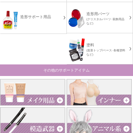
造形用パーツ
造形サポート用品
(クリスタルパーツ･装飾用品
など)
塗料
(造形トップ/ベース･各種塗料
など)
その他のサポートアイテム