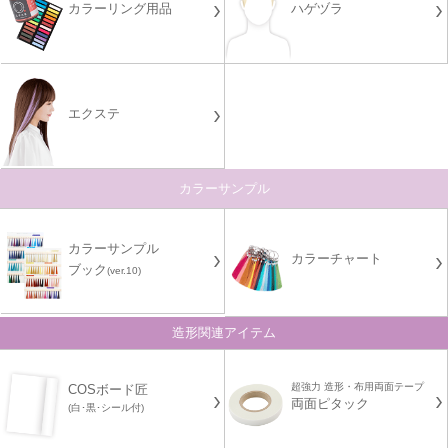
カラーリング用品
ハゲヅラ
エクステ
カラーサンプル
カラーサンプル
カラーチャート
ブック
(ver.10)
造形関連アイテム
超強力 造形・布用両面テープ
COSボード匠
両面ピタック
(白･黒･シール付)