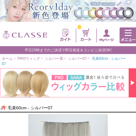
0
平日15時までのご決済で即日発送＆コンビニ決済OK!
ホーム
>
PROウィッグ
>
シルバー系
>
シルバー07
>
毛束60cm - シルバー
07
毛束60cm - シルバー07