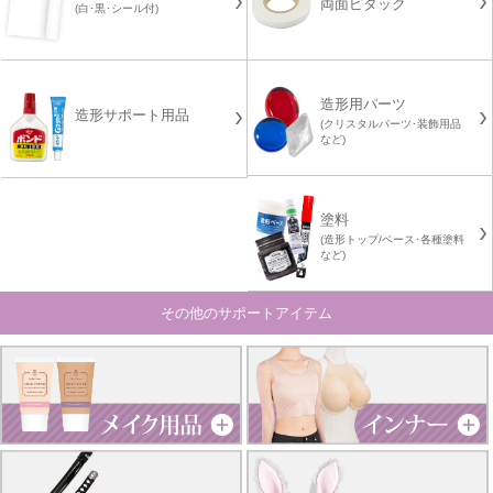
両面ピタック
(白･黒･シール付)
造形用パーツ
造形サポート用品
(クリスタルパーツ･装飾用品
など)
塗料
(造形トップ/ベース･各種塗料
など)
その他のサポートアイテム