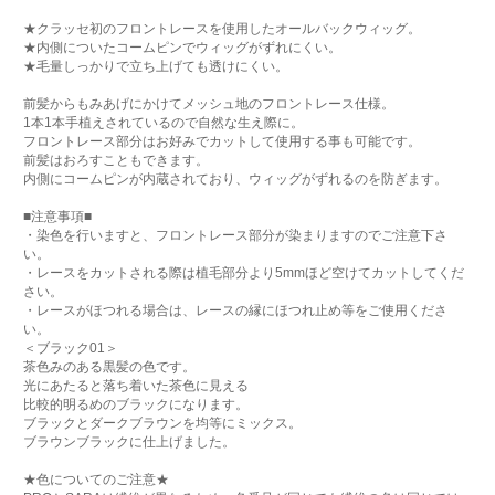
★クラッセ初のフロントレースを使用したオールバックウィッグ。
★内側についたコームピンでウィッグがずれにくい。
★毛量しっかりで立ち上げても透けにくい。
前髪からもみあげにかけてメッシュ地のフロントレース仕様。
1本1本手植えされているので自然な生え際に。
フロントレース部分はお好みでカットして使用する事も可能です。
前髪はおろすこともできます。
内側にコームピンが内蔵されており、ウィッグがずれるのを防ぎます。
■注意事項■
・染色を行いますと、フロントレース部分が染まりますのでご注意下さ
い。
・レースをカットされる際は植毛部分より5mmほど空けてカットしてくだ
さい。
・レースがほつれる場合は、レースの縁にほつれ止め等をご使用くださ
い。
＜ブラック01＞
茶色みのある黒髪の色です。
光にあたると落ち着いた茶色に見える
比較的明るめのブラックになります。
ブラックとダークブラウンを均等にミックス。
ブラウンブラックに仕上げました。
★色についてのご注意★