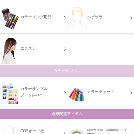
カラーリング用品
ハゲヅラ
エクステ
カラーサンプル
カラーサンプル
カラーチャート
ブック
(ver.10)
造形関連アイテム
超強力 造形・布用両面テープ
COSボード匠