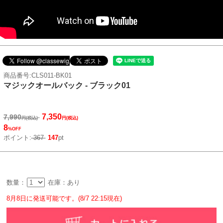
商品番号:CLS011-BK01
マジックオールバック - ブラック01
7,350
7,990
円(税込)
円(税込)
8
%OFF
ポイント:
367
147
pt
数量：
在庫：あり
8月8日に発送可能です。(8/7 22:15現在)