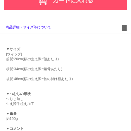
商品詳細・サイズ等について
▼サイズ
[ウィッグ]
前髪:20cm(額の生え際~顎あたり)
横髪:34cm(額の生え際~鎖骨あたり)
後髪:48cm(額の生え際~首の付け根あたり)
▼つむじの形状
つむじ無し
生え際手植え加工
▼重量
約190g
▼コメント