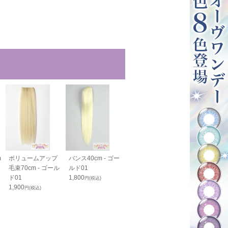
m
ボリュームアップ
バンス40cm - ゴー
バンス80cm - ゴー
PRO 分け目
毛束70cm - ゴール
ルド01
ルド01
- ゴールド01
ド01
1,800
2,050
1,800
円(税込)
円(税込)
円(税込)
1,900
円(税込)