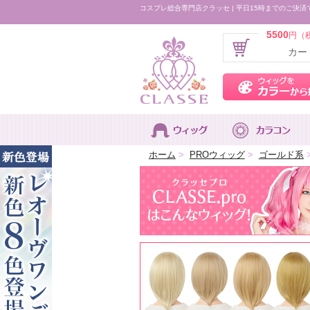
コスプレ総合専門店クラッセ | 平日15時までのご決済
5500
円（
カー
ホーム
>
PROウィッグ
>
ゴールド系