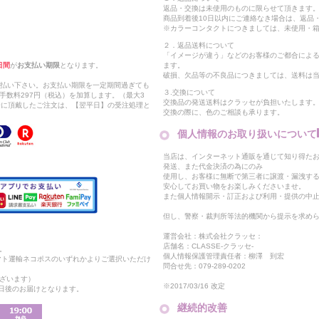
返品・交換は未使用のものに限らせて頂きます
商品到着後10日以内にご連絡なき場合は、返品
※カラーコンタクトにつきましては、未使用・箱
２．返品送料について
「イメージが違う」などのお客様のご都合によ
日間
が
お支払い期限
となります。
ます。
破損、欠品等の不良品につきましては、送料は
支払い下さい。お支払い期限を一定期間過ぎても
３.交換について
手数料297円（税込）を加算します。（最大3
交換品の発送送料はクラッセが負担いたします
以降に頂戴したご注文は、【翌平日】の受注処理と
交換の際に、色のご相談も承ります。
個人情報のお取り扱いについて
当店は、インターネット通販を通じて知り得たお
発送、また代金決済の為にのみ
使用し、お客様に無断で第三者に譲渡・漏洩す
安心してお買い物をお楽しみくださいませ。
また個人情報開示・訂正および利用・提供の中
但し、警察・裁判所等法的機関から提示を求め
運営会社：株式会社クラッセ：
店舗名：CLASSE-クラッセ-
。
個人情報保護管理責任者：柳澤 到宏
マト運輸ネコポスのいずれかよりご選択いただけ
問合せ先：079-289-0202
ざいます）
※2017/03/16 改定
2日後のお届けとなります。
継続的改善