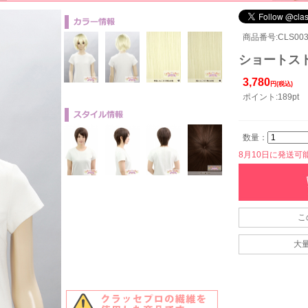
商品番号:CLS003
ショートスト
3,780
円(税込)
ポイント:189pt
数量：
8月10日に発送可能で
こ
大