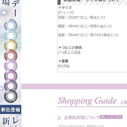
▼サイズ
[ウィッグ]
前髪：22cm(つむじ~鼻あたり)
横髪：28cm(つむじ~頬骨のあたり)
後髪：36cm(つむじ~首の付け根あたり)
▼つむじの形状
(＊)型人工頭皮
▼重量
約135g
お支払方法について
以下のお支払方法がご利用頂けます。