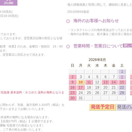
個人情報保護と管理に関して、継続的に見直し
2013/09/04改定
:34現在)
18:34現在)
海外のお客様へお知らせ
・コンタクトレンズの海外発送は行っておりま
・海外のお客様には、処方箋をご提出頂く場合
っております。
付しておりますが、翌営業日以降の対応となる場
営業時間・営業日について
処理 休業】のため、金曜日・祝前日 15：00
ます。
、翌営業日に対応させて頂きます。
2026年8月
日
月
火
水
木
金
土
1
2
3
4
5
6
7
8
9
10
11
12
13
14
15
16
17
18
19
20
21
22
23
24
25
26
27
28
29
合は宅急便 基本送料・ネコポス 送料が無料となりま
30
31
関わらず、別途、遠方送料 1,320円（税込）を
発送予定日
発送の
下さいますようお願いいたします。
も基本送料が無料になる場合があります。
【全国275円（税込）】が選択できます。
運輸 宅急便での発送となります）
、ご了承の程をお願いたします。