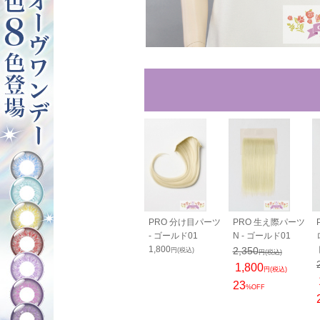
40cm - ゴー
バンス80cm - ゴー
PRO 分け目パーツ
PRO 生え際パーツ
01
ルド01
- ゴールド01
N - ゴールド01
0
2,050
1,800
2,350
円(税込)
円(税込)
円(税込)
円(税込)
1,800
円(税込)
23
%OFF