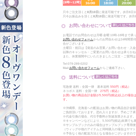
只今ご注文頂くと
8月10日
に発送可能です。(8月8日18
只今お振込みを頂くと
8月10日
に発送可能です。(8月8日
お問い合わせについて
お電話でのお問合わせは月曜-金曜:10時-16時まで承
お問い合わせフォーム
からのお問合わせは24時間受
合がございます。
土曜日・祝日は【発送のみ営業／お問い合わせ・入金
以降のキャンセル・ご変更のお問い合わせは承りかね
また、休業期間中にいただきましたご注文・ご質問は
Tel:079-289-0202
Mail:
お問い合わせフォーム
からご連絡下さい。
送料について
宅急便 送料：全国一律 基本送料
550円（税込）
ネコポス 送料：全国一律
275円（税込）
お買い物の商品合計金額が5,500円(税込)以上の場
す。
※沖縄県、北海道への配送はお買い物の商品合計金額に
ご負担頂いております。恐れ入りますが、予めご了承
※代金引換の場合、代引手数料が別途加算されます。
※キャンペーンなどにより、5,500円(税込)未満で
※サンプルブックのみの場合はサンプルブック専用便
（ウィッグや他のアイテムと同時購入の場合はヤマト
※予告なく他の配送方法となる場合がございますので