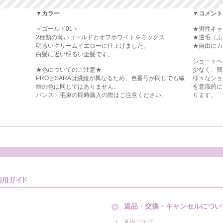
▼カラー
▼コメント
＜ゴールド01＞
★男性キャ
2種類の薄いゴールドとオフホワイトをミックス
★逆毛（ふ
明るいクリームイエローに仕上げました。
★自由にカ
白髪に近い明るい金髪です。
ショートヘ
★色についてのご注意★
少なく、簡
PROとSARAは繊維が異なるため、色番号が同じでも繊
様々なショ
維の色は同じではありません。
を意識的に
バンス・毛束の同時購入の際はご注意ください。
ります。
返品・交換・キャンセルについ
１．返品について