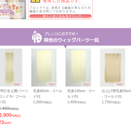
PRO 生え際パーツ
毛束60cm - ゴール
毛束100cm - ゴー
仕上げ用毛束50c
ロング N - ゴール
ド01
ルド01
- ゴールド01
ド01
1,200
1,400
1,750
円(税込)
円(税込)
円(税込)
2,460
円(税込)
1,900
円(税込)
23
%OFF