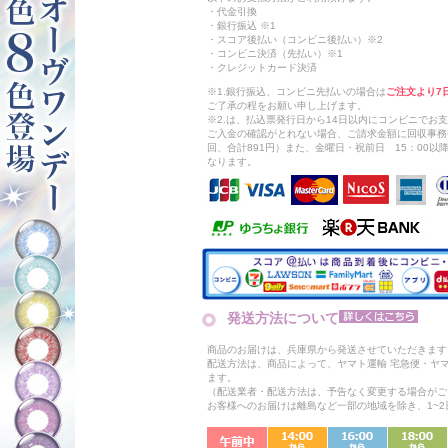
・代金引換
・銀行振込 ※1
・スコア後払い（コンビニ後払い）※2
・コンビニ決済（先払い）※1
・クレジットカード決済
※1.銀行振込、コンビニ先払いの場合は
ご注文より7
ご了承の程をお願い申し上げます。
※2.は、払込票発行日から14日以内にコンビニでお
ご入金の確認がとれない場合、ご請求金額に回収事務
回、合計891円）また、金曜日・祝前日 15：00
なります。
発送方法について
商品のお届けは、兵庫県から発送させていただきます
配送方法は、商品によって、ヤマト運輸 宅急便・ヤ
ます。
（配送業者・配送方法は、予告なく変更する場合がご
お客様へのお届けは離島など一部の地域を除き、1~