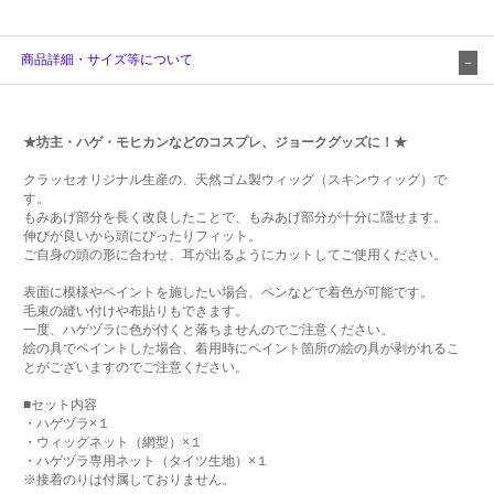
商品詳細・サイズ等について
★坊主・ハゲ・モヒカンなどのコスプレ、ジョークグッズに！★
クラッセオリジナル生産の、天然ゴム製ウィッグ（スキンウィッグ）で
す。
もみあげ部分を長く改良したことで、もみあげ部分が十分に隠せます。
伸びが良いから頭にぴったりフィット。
ご自身の頭の形に合わせ、耳が出るようにカットしてご使用ください。
表面に模様やペイントを施したい場合、ペンなどで着色が可能です。
毛束の縫い付けや布貼りもできます。
一度、ハゲヅラに色が付くと落ちませんのでご注意ください。
絵の具でペイントした場合、着用時にペイント箇所の絵の具が剥がれるこ
とがございますのでご注意ください。
■セット内容
・ハゲヅラ×１
・ウィッグネット（網型）×１
・ハゲヅラ専用ネット（タイツ生地）×１
※接着のりは付属しておりません。