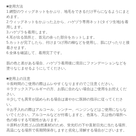
■使用方法
1.網型のウィッグネットをかぶり、地毛をできるだけ平らになるようにまと
めます。
2.ウィッグネットをかぶった上から、ハゲヅラ専用ネット(タイツ生地)を着
用します。
3.ハゲヅラを着用します。
4.耳が出る箇所と、首元の余った部分をカットします。
5.カットが完了したら、付けまつげ用の糊などを使用し、肌にぴったりと接
着させます。
6.全体を確認して、着用完了です。
肌の色と差がある場合、ハゲヅラ着用後に境目にファンデーションなどを
塗りなじませるようにしてください。
■使用上の注意
※長時間のご使用の際はムレやすくなりますのでご注意ください。
※ラテックスアレルギーの方、お肌に合わない場合はご使用をお控えくだ
さい。
※少しでも異常が認められる場合は速やかに医師の指示に従ってくださ
い。
※お手入れの際はアルコール、シンナー、ベンジンなどはご使用にならな
いでください。アルコールなどが付着しますと、色落ち、又は他の場所へ
色の移りする可能性があります。
※原料が天然ゴム(自然素材)のため、蛍光灯の下や直射日光に当たる場所、
高温になる場所で長期間保存しますと劣化し溶解する場合がございます。