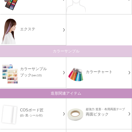
エクステ
カラーサンプル
カラーサンプル
カラーチャート
ブック
(ver.10)
造形関連アイテム
超強力 造形・布用両面テープ
COSボード匠
両面ピタック
(白･黒･シール付)