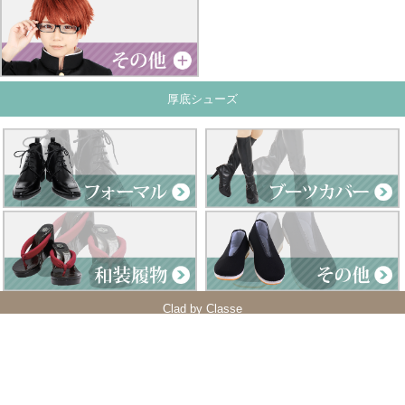
厚底シューズ
Clad by Classe