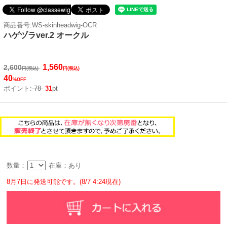
商品番号:WS-skinheadwig-OCR
ハゲヅラver.2 オークル
1,560
2,600
円(税込)
円(税込)
40
%OFF
ポイント:
78
31
pt
数量：
在庫：あり
8月7日に発送可能です。(8/7 4:24現在)