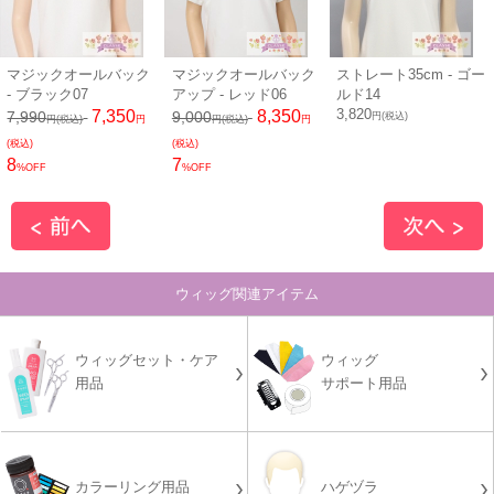
マジックオールバック
マジックオールバック
ストレート35cm - ゴー
- ブラック07
アップ - レッド06
ルド14
3,820
7,350
8,350
7,990
9,000
円(税込)
円(税込)
円
円(税込)
円
(税込)
(税込)
8
7
%OFF
%OFF
ウィッグ関連アイテム
ウィッグセット・ケア
ウィッグ
用品
サポート用品
カラーリング用品
ハゲヅラ