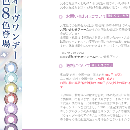
只今ご注文頂くと
8月10日
に発送可能です。(8月8日23
只今お振込みを頂くと
8月10日
に発送可能です。(8月8日
お問い合わせについて
お電話でのお問合わせは月曜-金曜:10時-16時まで承
お問い合わせフォーム
からのお問合わせは24時間受
合がございます。
土曜日・祝日は【発送のみ営業／お問い合わせ・入金
以降のキャンセル・ご変更のお問い合わせは承りかね
また、休業期間中にいただきましたご注文・ご質問は
Tel:079-289-0202
Mail:
お問い合わせフォーム
からご連絡下さい。
送料について
宅急便 送料：全国一律 基本送料
550円（税込）
ネコポス 送料：全国一律
275円（税込）
お買い物の商品合計金額が5,500円(税込)以上の場
す。
※沖縄県、北海道への配送はお買い物の商品合計金額に
ご負担頂いております。恐れ入りますが、予めご了承
※代金引換の場合、代引手数料が別途加算されます。
※キャンペーンなどにより、5,500円(税込)未満で
※サンプルブックのみの場合はサンプルブック専用便
（ウィッグや他のアイテムと同時購入の場合はヤマト
※予告なく他の配送方法となる場合がございますので