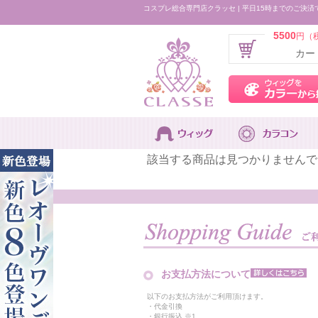
コスプレ総合専門店クラッセ | 平日15時までのご決済
5500
円（
カー
該当する商品は見つかりませんで
お支払方法について
以下のお支払方法がご利用頂けます。
・代金引換
・銀行振込 ※1