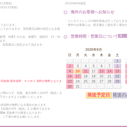
2013/09/04改定
:12現在)
23:12現在)
海外のお客様へお知らせ
・コンタクトレンズの海外発送は行っておりま
・海外のお客様には、処方箋をご提出頂く場合
っております。
付しておりますが、翌営業日以降の対応となる場
営業時間・営業日について
処理 休業】のため、金曜日・祝前日 15：00
ます。
、翌営業日に対応させて頂きます。
2026年8月
日
月
火
水
木
金
土
1
2
3
4
5
6
7
8
9
10
11
12
13
14
15
16
17
18
19
20
21
22
23
24
25
26
27
28
29
合は宅急便 基本送料・ネコポス 送料が無料となりま
30
31
関わらず、別途、遠方送料 1,320円（税込）を
発送予定日
発送の
下さいますようお願いいたします。
も基本送料が無料になる場合があります。
【全国275円（税込）】が選択できます。
運輸 宅急便での発送となります）
、ご了承の程をお願いたします。