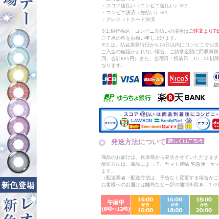
・スコア後払い（コンビニ後払い）※2
・コンビニ決済（先払い）※1
・クレジットカード決済
※1.銀行振込、コンビニ先払いの場合は
ご注文より7
ご了承の程をお願い申し上げます。
※2.は、払込票発行日から14日以内にコンビニでお
ご入金の確認がとれない場合、ご請求金額に回収事務
回、合計891円）また、金曜日・祝前日 15：00
なります。
発送方法について
商品のお届けは、兵庫県から発送させていただきます
配送方法は、商品によって、ヤマト運輸 宅急便・ヤ
ます。
（配送業者・配送方法は、予告なく変更する場合がご
お客様へのお届けは離島など一部の地域を除き、1~