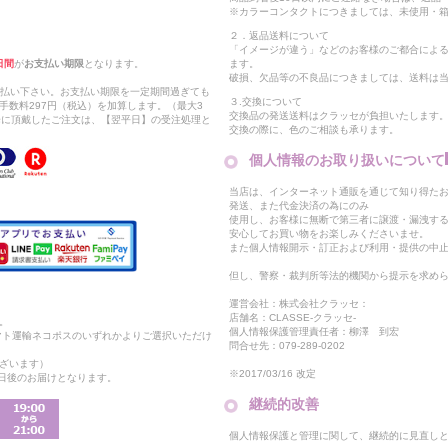
※カラーコンタクトにつきましては、未使用・箱
２．返品送料について
「イメージが違う」などのお客様のご都合によ
日間
が
お支払い期限
となります。
ます。
破損、欠品等の不良品につきましては、送料は
支払い下さい。お支払い期限を一定期間過ぎても
３.交換について
手数料297円（税込）を加算します。（最大3
交換品の発送送料はクラッセが負担いたします
以降に頂戴したご注文は、【翌平日】の受注処理と
交換の際に、色のご相談も承ります。
個人情報のお取り扱いについて
当店は、インターネット通販を通じて知り得たお
発送、また代金決済の為にのみ
使用し、お客様に無断で第三者に譲渡・漏洩す
安心してお買い物をお楽しみくださいませ。
また個人情報開示・訂正および利用・提供の中
但し、警察・裁判所等法的機関から提示を求め
運営会社：株式会社クラッセ：
店舗名：CLASSE-クラッセ-
。
個人情報保護管理責任者：柳澤 到宏
マト運輸ネコポスのいずれかよりご選択いただけ
問合せ先：079-289-0202
ざいます）
※2017/03/16 改定
2日後のお届けとなります。
継続的改善
個人情報保護と管理に関して、継続的に見直し