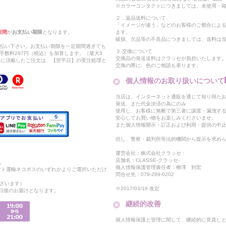
※カラーコンタクトにつきましては、未使用・箱
２．返品送料について
「イメージが違う」などのお客様のご都合によ
日間
が
お支払い期限
となります。
ます。
破損、欠品等の不良品につきましては、送料は
支払い下さい。お支払い期限を一定期間過ぎても
３.交換について
手数料297円（税込）を加算します。（最大3
交換品の発送送料はクラッセが負担いたします
以降に頂戴したご注文は、【翌平日】の受注処理と
交換の際に、色のご相談も承ります。
個人情報のお取り扱いについて
当店は、インターネット通販を通じて知り得たお
発送、また代金決済の為にのみ
使用し、お客様に無断で第三者に譲渡・漏洩す
安心してお買い物をお楽しみくださいませ。
また個人情報開示・訂正および利用・提供の中
但し、警察・裁判所等法的機関から提示を求め
運営会社：株式会社クラッセ：
店舗名：CLASSE-クラッセ-
。
個人情報保護管理責任者：柳澤 到宏
マト運輸ネコポスのいずれかよりご選択いただけ
問合せ先：079-289-0202
ざいます）
※2017/03/16 改定
2日後のお届けとなります。
継続的改善
個人情報保護と管理に関して、継続的に見直し