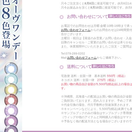
只今ご注文頂くと
8月8日
に発送可能です。(8月8日14:
只今お振込みを頂くと
8月10日
に発送可能です。(8月8日
お問い合わせについて
お電話でのお問合わせは月曜-金曜:10時-16時まで承
お問い合わせフォーム
からのお問合わせは24時間受
合がございます。
土曜日・祝日は【発送のみ営業／お問い合わせ・入金
以降のキャンセル・ご変更のお問い合わせは承りかね
また、休業期間中にいただきましたご注文・ご質問は
Tel:079-289-0202
Mail:
お問い合わせフォーム
からご連絡下さい。
送料について
宅急便 送料：全国一律 基本送料
550円（税込）
ネコポス 送料：全国一律
275円（税込）
お買い物の商品合計金額が5,500円(税込)以上の場
す。
※沖縄県、北海道への配送はお買い物の商品合計金額に
ご負担頂いております。恐れ入りますが、予めご了承
※代金引換の場合、代引手数料が別途加算されます。
※キャンペーンなどにより、5,500円(税込)未満で
※サンプルブックのみの場合はサンプルブック専用便
（ウィッグや他のアイテムと同時購入の場合はヤマト
※予告なく他の配送方法となる場合がございますので