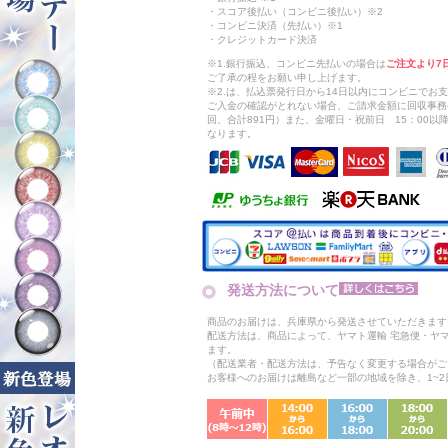
・スコア後払い（コンビニ後払い）※2
・コンビニ決済（先払い）※1
・クレジットカード決済
※1.銀行振込、コンビニ先払いの場合は
ご注文より7
ご了承の程をお願い申し上げます。
※2.は、払込票発行日から14日以内にコンビニでお
ご入金の確認がとれない場合、ご請求金額に回収事務
回、合計891円）また、金曜日・祝前日 15：00
なります。
発送方法について
商品のお届けは、兵庫県から発送させていただきます
配送方法は、商品によって、ヤマト運輸 宅急便・ヤ
ます。
（配送業者・配送方法は、予告なく変更する場合がご
お客様へのお届けは離島など一部の地域を除き、1~