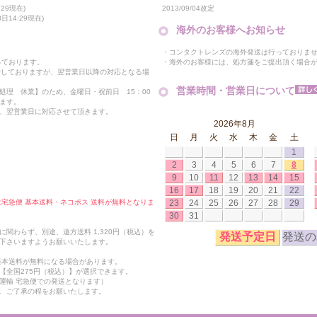
2013/09/04改定
29現在)
14:29現在)
海外のお客様へお知らせ
・コンタクトレンズの海外発送は行っておりま
・海外のお客様には、処方箋をご提出頂く場合
っております。
付しておりますが、翌営業日以降の対応となる場
営業時間・営業日について
処理 休業】のため、金曜日・祝前日 15：00
ます。
、翌営業日に対応させて頂きます。
2026年8月
日
月
火
水
木
金
土
1
2
3
4
5
6
7
8
9
10
11
12
13
14
15
16
17
18
19
20
21
22
23
24
25
26
27
28
29
合は宅急便 基本送料・ネコポス 送料が無料となりま
30
31
関わらず、別途、遠方送料 1,320円（税込）を
発送予定日
発送の
下さいますようお願いいたします。
も基本送料が無料になる場合があります。
【全国275円（税込）】が選択できます。
運輸 宅急便での発送となります）
、ご了承の程をお願いたします。