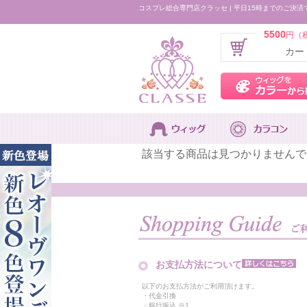
コスプレ総合専門店クラッセ | 平日15時までのご決済
5500
円（
カー
該当する商品は見つかりませんで
お支払方法について
以下のお支払方法がご利用頂けます。
・代金引換
・銀行振込 ※1