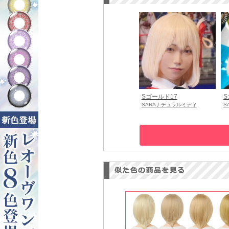
Sゴールド17
S
SARAナチュラルミディ
S