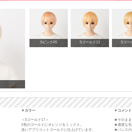
Sピンク05
Sゴールド11
Sゴー
▼カラー
▼コメント
＜Sゴールド17＞
★そのまま
2色のゴールドにオレンジをミックス。
★適度な毛
淡いアプリコットゴールドに仕上げています。
★バンスの