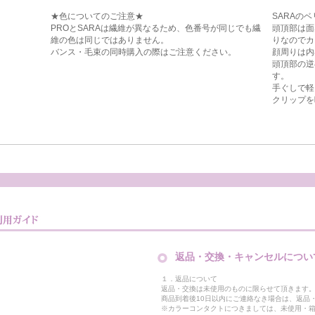
★色についてのご注意★
SARAの
PROとSARAは繊維が異なるため、色番号が同じでも繊
頭頂部は面
維の色は同じではありません。
りなのでカ
バンス・毛束の同時購入の際はご注意ください。
顔周りは内
頭頂部の逆
す。
手ぐしで軽
クリップを
返品・交換・キャンセルについ
１．返品について
返品・交換は未使用のものに限らせて頂きます
商品到着後10日以内にご連絡なき場合は、返品
※カラーコンタクトにつきましては、未使用・箱