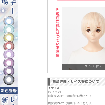
Sゴールド17
▼サイズ
[ウィッグ]
前髪:約23cm（頭頂部~口元あたり）
横髪:約24cm（頭頂部~耳下あたり）