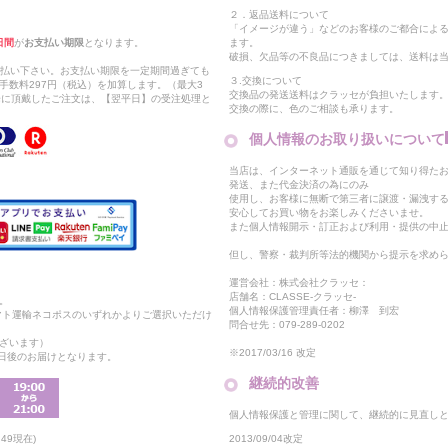
２．返品送料について
「イメージが違う」などのお客様のご都合によ
日間
が
お支払い期限
となります。
ます。
破損、欠品等の不良品につきましては、送料は
支払い下さい。お支払い期限を一定期間過ぎても
３.交換について
手数料297円（税込）を加算します。（最大3
交換品の発送送料はクラッセが負担いたします
以降に頂戴したご注文は、【翌平日】の受注処理と
交換の際に、色のご相談も承ります。
個人情報のお取り扱いについて
当店は、インターネット通販を通じて知り得たお
発送、また代金決済の為にのみ
使用し、お客様に無断で第三者に譲渡・漏洩す
安心してお買い物をお楽しみくださいませ。
また個人情報開示・訂正および利用・提供の中
但し、警察・裁判所等法的機関から提示を求め
運営会社：株式会社クラッセ：
店舗名：CLASSE-クラッセ-
。
個人情報保護管理責任者：柳澤 到宏
マト運輸ネコポスのいずれかよりご選択いただけ
問合せ先：079-289-0202
ざいます）
※2017/03/16 改定
2日後のお届けとなります。
継続的改善
個人情報保護と管理に関して、継続的に見直し
2013/09/04改定
49現在)