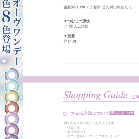
後髪:約31cm（頭頂部~首の付け根あたり）
▼つむじの形状
(＊)型人工頭皮
▼重量
約140g
お支払方法について
以下のお支払方法がご利用頂けます。
・代金引換
・銀行振込 ※1
・スコア後払い（コンビニ後払い）※2