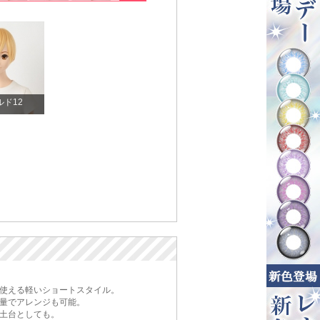
ルド12
使える軽いショートスタイル。
量でアレンジも可能。
土台としても。