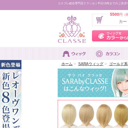
コスプレ総合専門店クラッセ | 平日15時までのご決済
5500
円（
カー
ホーム
>
SARAウィッグ
>
ゴールド系