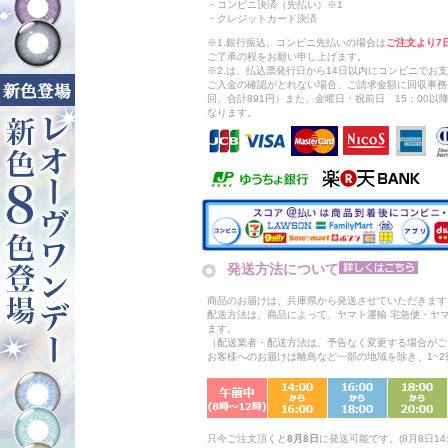
・コンビニ決済（先払い）※1
・クレジットカード決済
※1.銀行振込、コンビニ先払いの場合は
ご注文より7
ご了承の程をお願い申し上げます。
※2.は、払込票発行日から14日以内にコンビニでお
ご入金の確認がとれない場合、ご請求金額に回収事務
回、合計891円）また、金曜日・祝前日 15：00
なります。
発送方法について
商品のお届けは、兵庫県から発送させていただきます
配送方法は、商品によって、ヤマト運輸 宅急便・ヤ
ます。
（配送業者・配送方法は、予告なく変更する場合がご
お客様へのお届けは離島など一部の地域を除き、1~
只今ご注文頂くと
8月8日
に発送可能です。(8月8日14: