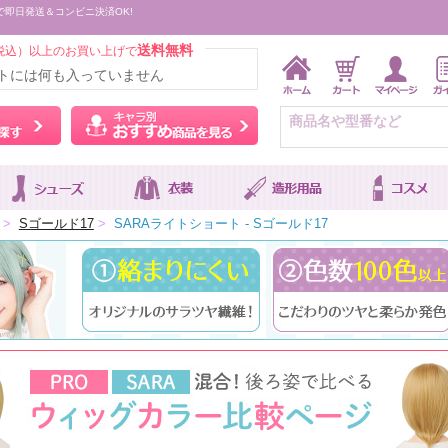
で即日発送＆コンビニ決済OK!
送料無料
税込）以上のお買い上げで
トには何も入っていません
ウィッグをカラーから探す
キャラ別おすすめ商品を
>
Sゴールド17
>
SARAライトショート - Sゴールド17