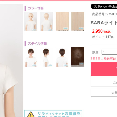
商品番号:SRS011
SARAライト
2,950
円(税込)
ポイント:147pt
数量：
8月8日に発送可能です
こ
大