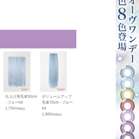
仕上げ用毛束50cm
ボリュームアップ
バンス40cm - ブル
バンス80cm -
- ブルー04
毛束70cm - ブルー
ー04
ー04
1,750
04
1,800
2,050
円(税込)
円(税込)
円(税込)
1,900
円(税込)