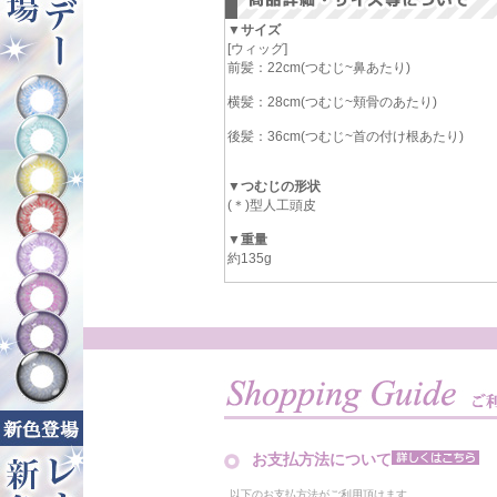
▼サイズ
[ウィッグ]
前髪：22cm(つむじ~鼻あたり)
横髪：28cm(つむじ~頬骨のあたり)
後髪：36cm(つむじ~首の付け根あたり)
▼つむじの形状
(＊)型人工頭皮
▼重量
約135g
お支払方法について
以下のお支払方法がご利用頂けます。