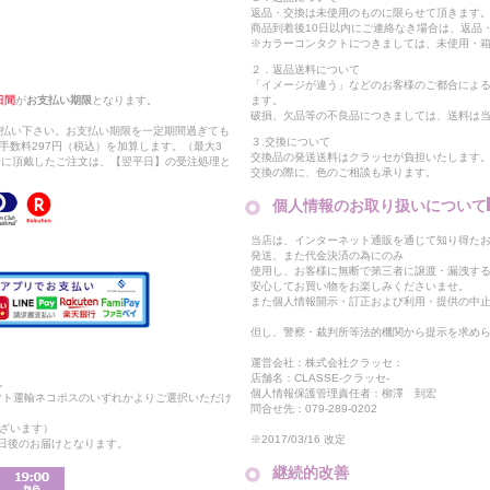
返品・交換は未使用のものに限らせて頂きます
商品到着後10日以内にご連絡なき場合は、返品
※カラーコンタクトにつきましては、未使用・箱
２．返品送料について
「イメージが違う」などのお客様のご都合によ
日間
が
お支払い期限
となります。
ます。
破損、欠品等の不良品につきましては、送料は
支払い下さい。お支払い期限を一定期間過ぎても
３.交換について
手数料297円（税込）を加算します。（最大3
交換品の発送送料はクラッセが負担いたします
以降に頂戴したご注文は、【翌平日】の受注処理と
交換の際に、色のご相談も承ります。
個人情報のお取り扱いについて
当店は、インターネット通販を通じて知り得たお
発送、また代金決済の為にのみ
使用し、お客様に無断で第三者に譲渡・漏洩す
安心してお買い物をお楽しみくださいませ。
また個人情報開示・訂正および利用・提供の中
但し、警察・裁判所等法的機関から提示を求め
運営会社：株式会社クラッセ：
店舗名：CLASSE-クラッセ-
。
個人情報保護管理責任者：柳澤 到宏
マト運輸ネコポスのいずれかよりご選択いただけ
問合せ先：079-289-0202
ざいます）
※2017/03/16 改定
2日後のお届けとなります。
継続的改善