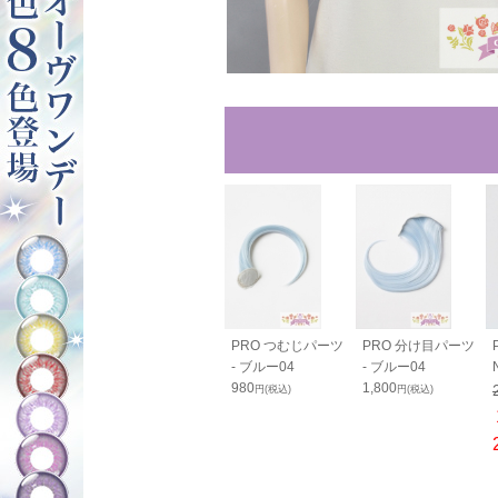
ルバンス80cm
バンス110cm - ブ
PRO つむじパーツ
PRO 分け目パーツ
ルー04
ルー04
- ブルー04
- ブルー04
0
2,600
980
1,800
円(税込)
円(税込)
円(税込)
円(税込)