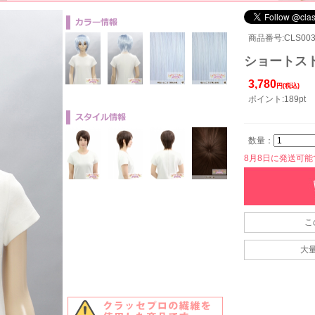
商品番号:CLS003
ショートスト
3,780
円(税込)
ポイント:189pt
数量：
8月8日に発送可能です
こ
大