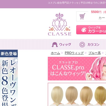
コスプレ総合専門店クラッセ | 平日15時までのご決済
5500
円（
カー
ホーム
>
PROウィッグ
>
ブルー系
>