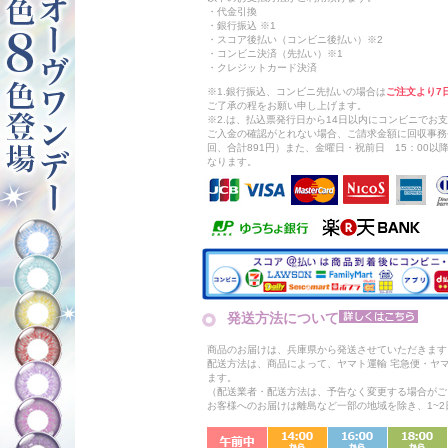
・代金引換
・銀行振込 ※1
・スコア後払い（コンビニ後払い）※2
・コンビニ決済（先払い）※1
・クレジットカード決済
※1.銀行振込、コンビニ先払いの場合は
ご注文より7
ご了承の程をお願い申し上げます。
※2.は、払込票発行日から14日以内にコンビニでお
ご入金の確認がとれない場合、ご請求金額に回収事務
回、合計891円）また、金曜日・祝前日 15：00
なります。
発送方法について
商品のお届けは、兵庫県から発送させていただきます
配送方法は、商品によって、ヤマト運輸 宅急便・ヤ
ます。
（配送業者・配送方法は、予告なく変更する場合がご
お客様へのお届けは離島など一部の地域を除き、1~