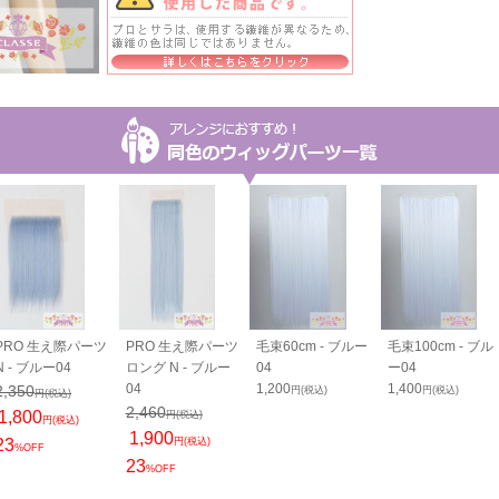
PRO 生え際パーツ
PRO 生え際パーツ
毛束60cm - ブルー
毛束100cm - ブル
N - ブルー04
ロング N - ブルー
04
ー04
04
1,200
1,400
2,350
円(税込)
円(税込)
円(税込)
2,460
1,800
円(税込)
円(税込)
1,900
23
円(税込)
%OFF
23
%OFF