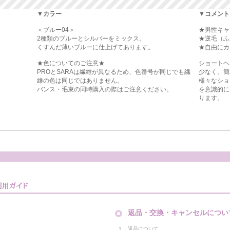
▼カラー
▼コメント
＜ブルー04＞
★男性キャ
2種類のブルーとシルバーをミックス。
★逆毛（ふ
くすんだ薄いブルーに仕上げてあります。
★自由にカ
★色についてのご注意★
ショートヘ
PROとSARAは繊維が異なるため、色番号が同じでも繊
少なく、簡
維の色は同じではありません。
様々なショ
バンス・毛束の同時購入の際はご注意ください。
を意識的に
ります。
返品・交換・キャンセルについ
１．返品について