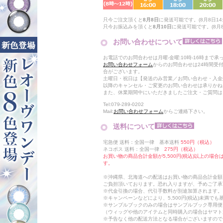
只今ご注文頂くと
8月8日
に発送可能です。(8月8日14:
只今お振込みを頂くと
8月10日
に発送可能です。(8月8日
お問い合わせについて
お電話でのお問合わせは月曜-金曜:10時-16時まで承
お問い合わせフォーム
からのお問合わせは24時間受
合がございます。
土曜日・祝日は【発送のみ営業／お問い合わせ・入金
以降のキャンセル・ご変更のお問い合わせは承りかね
また、休業期間中にいただきましたご注文・ご質問は
Tel:079-289-0202
Mail:
お問い合わせフォーム
からご連絡下さい。
送料について
宅急便 送料：全国一律 基本送料
550円（税込）
ネコポス 送料：全国一律
275円（税込）
お買い物の商品合計金額が5,500円(税込)以上の場
す。
※沖縄県、北海道への配送はお買い物の商品合計金額に
ご負担頂いております。恐れ入りますが、予めご了承
※代金引換の場合、代引手数料が別途加算されます。
※キャンペーンなどにより、5,500円(税込)未満で
※サンプルブックのみの場合はサンプルブック専用便
（ウィッグや他のアイテムと同時購入の場合はヤマト
※予告なく他の配送方法となる場合がございますので