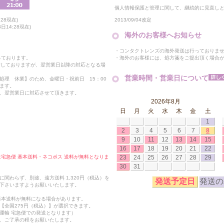
個人情報保護と管理に関して、継続的に見直し
2013/09/04改定
28現在)
14:28現在)
海外のお客様へお知らせ
・コンタクトレンズの海外発送は行っておりま
・海外のお客様には、処方箋をご提出頂く場合
っております。
付しておりますが、翌営業日以降の対応となる場
営業時間・営業日について
処理 休業】のため、金曜日・祝前日 15：00
ます。
、翌営業日に対応させて頂きます。
2026年8月
日
月
火
水
木
金
土
1
2
3
4
5
6
7
8
9
10
11
12
13
14
15
16
17
18
19
20
21
22
23
24
25
26
27
28
29
合は宅急便 基本送料・ネコポス 送料が無料となりま
30
31
関わらず、別途、遠方送料 1,320円（税込）を
発送予定日
発送の
下さいますようお願いいたします。
も基本送料が無料になる場合があります。
【全国275円（税込）】が選択できます。
運輸 宅急便での発送となります）
、ご了承の程をお願いたします。