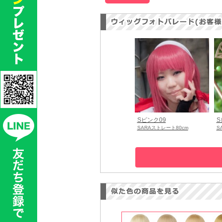
Sピンク09
S
SARAストレート80cm
S