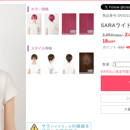
商品番号:SRS011
SARAライト
2,
2,950
円(税込)
18
%OFF
ポイント:
121
48
数量：
8月6日に発送可能です
こ
大