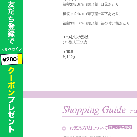
前髪:約23cm（頭頂部~口元あたり）
横髪:約24cm（頭頂部~耳下あたり）
後髪:約31cm（頭頂部~首の付け根あたり）
▼つむじの形状
(＊)型人工頭皮
▼重量
約140g
お支払方法について