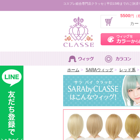
コスプレ総合専門店クラッセ | 平日15時までのご決済
5500
円（
カー
ホーム
>
SARAウィッグ
>
レッド系
>