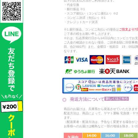
以下のお支払方法がご利用頂けます。
・代金引換
・銀行振込 ※1
・スコア後払い（コンビニ後払い）※2
・コンビニ決済（先払い）※1
・クレジットカード決済
※1.銀行振込、コンビニ先払いの場合は
ご注文より7
ご了承の程をお願い申し上げます。
※2.は、払込票発行日から14日以内にコンビニでお
ご入金の確認がとれない場合、ご請求金額に回収事務
回、合計891円）また、金曜日・祝前日 15：00
なります。
発送方法について
商品のお届けは、兵庫県から発送させていただきます
配送方法は、商品によって、ヤマト運輸 宅急便・ヤ
ます。
（配送業者・配送方法は、予告なく変更する場合がご
お客様へのお届けは離島など一部の地域を除き、1~