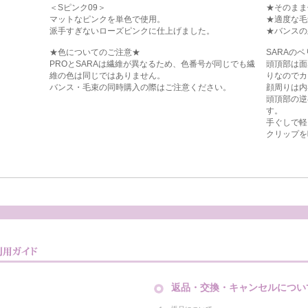
＜Sピンク09＞
★そのまま
マットなピンクを単色で使用。
★適度な毛
派手すぎないローズピンクに仕上げました。
★バンスの
★色についてのご注意★
SARAの
PROとSARAは繊維が異なるため、色番号が同じでも繊
頭頂部は面
維の色は同じではありません。
りなのでカ
バンス・毛束の同時購入の際はご注意ください。
顔周りは内
頭頂部の逆
す。
手ぐしで軽
クリップを
返品・交換・キャンセルについ