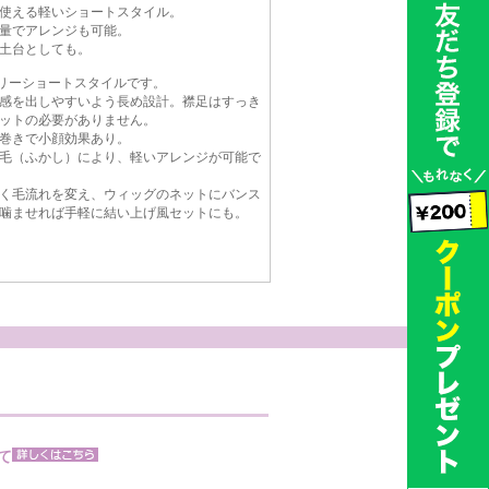
使える軽いショートスタイル。
量でアレンジも可能。
土台としても。
ベリーショートスタイルです。
感を出しやすいよう長め設計。襟足はすっき
ットの必要がありません。
巻きで小顔効果あり。
毛（ふかし）により、軽いアレンジが可能で
く毛流れを変え、ウィッグのネットにバンス
噛ませれば手軽に結い上げ風セットにも。
て