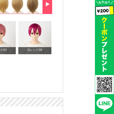
ク03
Sレッド06