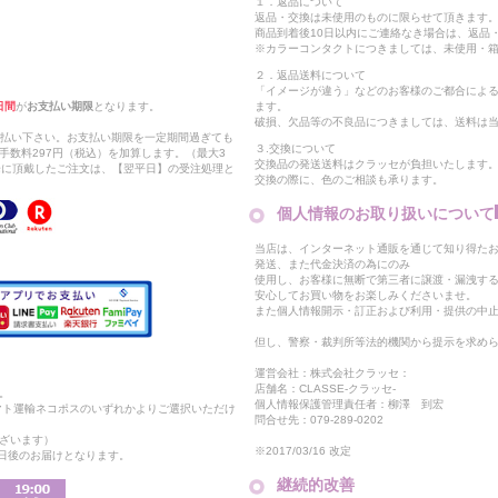
１．返品について
返品・交換は未使用のものに限らせて頂きます
商品到着後10日以内にご連絡なき場合は、返品
※カラーコンタクトにつきましては、未使用・箱
２．返品送料について
「イメージが違う」などのお客様のご都合によ
日間
が
お支払い期限
となります。
ます。
破損、欠品等の不良品につきましては、送料は
支払い下さい。お支払い期限を一定期間過ぎても
３.交換について
手数料297円（税込）を加算します。（最大3
交換品の発送送料はクラッセが負担いたします
以降に頂戴したご注文は、【翌平日】の受注処理と
交換の際に、色のご相談も承ります。
個人情報のお取り扱いについて
当店は、インターネット通販を通じて知り得たお
発送、また代金決済の為にのみ
使用し、お客様に無断で第三者に譲渡・漏洩す
安心してお買い物をお楽しみくださいませ。
また個人情報開示・訂正および利用・提供の中
但し、警察・裁判所等法的機関から提示を求め
運営会社：株式会社クラッセ：
店舗名：CLASSE-クラッセ-
。
個人情報保護管理責任者：柳澤 到宏
マト運輸ネコポスのいずれかよりご選択いただけ
問合せ先：079-289-0202
ざいます）
※2017/03/16 改定
2日後のお届けとなります。
継続的改善