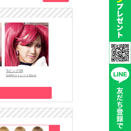
Sピンク09
SARAストレート80cm