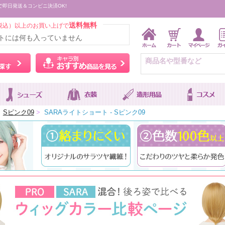
で即日発送＆コンビニ決済OK!
送料無料
税込）以上のお買い上げで
トには何も入っていません
ウィッグをカラーから探す
キャラ別おすすめ商品を
Sピンク09
>
SARAライトショート - Sピンク09