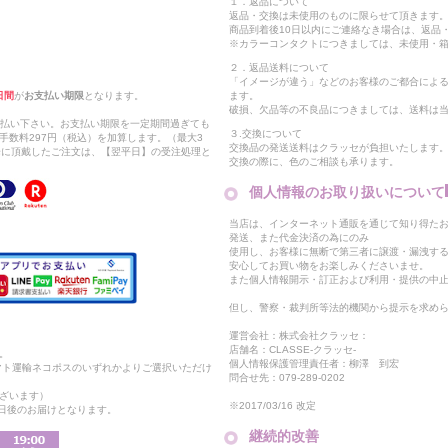
１．返品について
返品・交換は未使用のものに限らせて頂きます
商品到着後10日以内にご連絡なき場合は、返品
※カラーコンタクトにつきましては、未使用・箱
２．返品送料について
「イメージが違う」などのお客様のご都合によ
日間
が
お支払い期限
となります。
ます。
破損、欠品等の不良品につきましては、送料は
支払い下さい。お支払い期限を一定期間過ぎても
３.交換について
手数料297円（税込）を加算します。（最大3
交換品の発送送料はクラッセが負担いたします
以降に頂戴したご注文は、【翌平日】の受注処理と
交換の際に、色のご相談も承ります。
個人情報のお取り扱いについて
当店は、インターネット通販を通じて知り得たお
発送、また代金決済の為にのみ
使用し、お客様に無断で第三者に譲渡・漏洩す
安心してお買い物をお楽しみくださいませ。
また個人情報開示・訂正および利用・提供の中
但し、警察・裁判所等法的機関から提示を求め
運営会社：株式会社クラッセ：
店舗名：CLASSE-クラッセ-
。
個人情報保護管理責任者：柳澤 到宏
マト運輸ネコポスのいずれかよりご選択いただけ
問合せ先：079-289-0202
ざいます）
※2017/03/16 改定
2日後のお届けとなります。
継続的改善