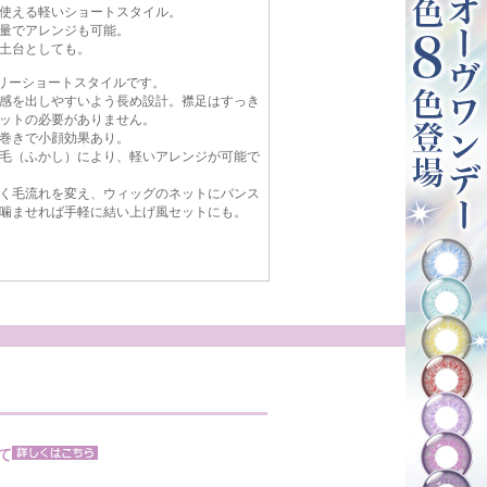
使える軽いショートスタイル。
量でアレンジも可能。
土台としても。
ベリーショートスタイルです。
感を出しやすいよう長め設計。襟足はすっき
ットの必要がありません。
巻きで小顔効果あり。
毛（ふかし）により、軽いアレンジが可能で
く毛流れを変え、ウィッグのネットにバンス
噛ませれば手軽に結い上げ風セットにも。
て