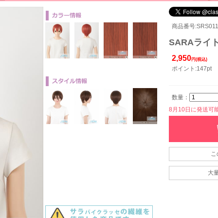
商品番号:SRS011
SARAライト
2,950
円(税込)
ポイント:147pt
数量：
8月10日に発送可能で
こ
大