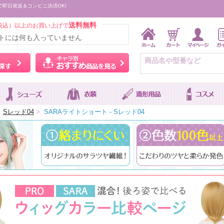
で即日発送＆コンビニ決済OK!
送料無料
税込）以上のお買い上げで
トには何も入っていません
ウィッグをカラーから探す
キャラ別おすすめ商品を
Sレッド04
>
SARAライトショート - Sレッド04