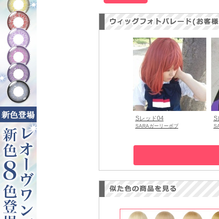
Sレッド04
S
SARAガーリーボブ
S