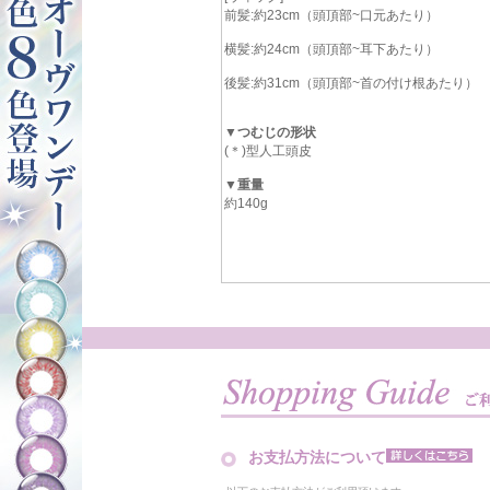
前髪:約23cm（頭頂部~口元あたり）
横髪:約24cm（頭頂部~耳下あたり）
後髪:約31cm（頭頂部~首の付け根あたり）
▼つむじの形状
(＊)型人工頭皮
▼重量
約140g
お支払方法について