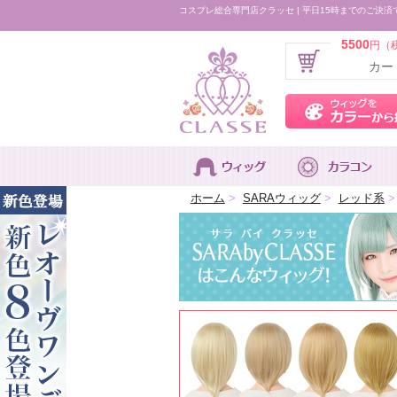
コスプレ総合専門店クラッセ | 平日15時までのご決済
5500
円（
カー
ホーム
>
SARAウィッグ
>
レッド系
>