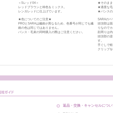
＜Sレッド04＞
★そのまま
レッドブラウンと柿色をミックス。
★適度な毛
レンガレッドに仕上げています。
★バンスの
★色についてのご注意★
SARAの
PROとSARAは繊維が異なるため、色番号が同じでも繊
頭頂部は面
維の色は同じではありません。
りなのでカ
バンス・毛束の同時購入の際はご注意ください。
顔周りは内
頭頂部の逆
す。
手ぐしで軽
クリップを
返品・交換・キャンセルについ