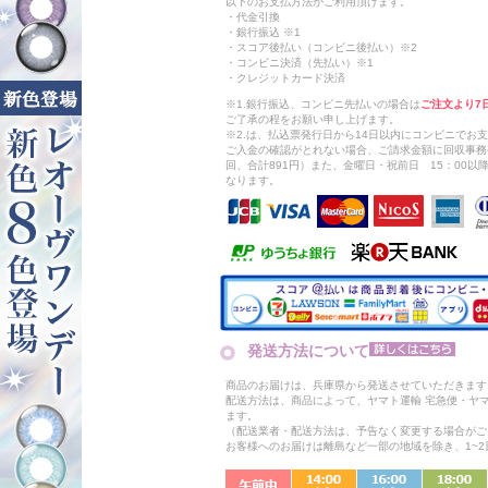
以下のお支払方法がご利用頂けます。
・代金引換
・銀行振込 ※1
・スコア後払い（コンビニ後払い）※2
・コンビニ決済（先払い）※1
・クレジットカード決済
※1.銀行振込、コンビニ先払いの場合は
ご注文より7
ご了承の程をお願い申し上げます。
※2.は、払込票発行日から14日以内にコンビニでお
ご入金の確認がとれない場合、ご請求金額に回収事務
回、合計891円）また、金曜日・祝前日 15：00
なります。
発送方法について
商品のお届けは、兵庫県から発送させていただきます
配送方法は、商品によって、ヤマト運輸 宅急便・ヤ
ます。
（配送業者・配送方法は、予告なく変更する場合がご
お客様へのお届けは離島など一部の地域を除き、1~